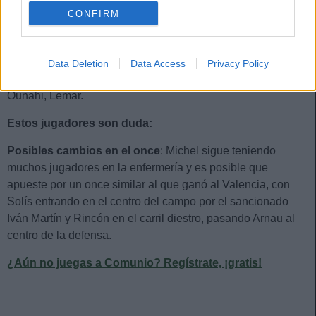
LEO ROMÁN
CONFIRM
Estos jugadores son baja:
Juan Carlos, David López,
Data Deletion
Data Access
Privacy Policy
Artero, Van de Beek, Francés, Iván Martín (sanción),
Ounahi, Lemar.
Estos jugadores son duda:
Posibles cambios en el once
: Michel sigue teniendo
muchos jugadores en la enfermería y es posible que
apueste por un once similar al que ganó al Valencia, con
Solís entrando en el centro del campo por el sancionado
Iván Martín y Rincón en el carril diestro, pasando Arnau al
centro de la defensa.
¿Aún no juegas a Comunio? Regístrate, ¡gratis!