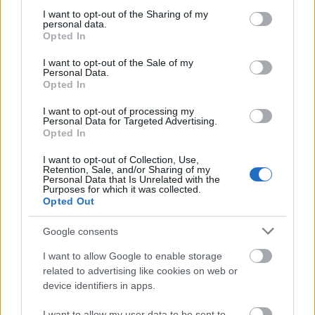
Estos jugadores son duda
:
not limited to your visit or usage behaviour. You may click to
I want to opt-out of the Sharing of my
personal data.
grant or deny consent to Google and its third-party tags to
Posibles cambios en el once
: Lamine Yamal y Fermín
Opted In
use your data for below specified purposes in below Google
están recuperados y podrían ser titulares. Si Flick decide no
consent section.
I want to opt-out of the Sale of my
arriesgar con su presencia en el once, podrían entrar
Personal Data.
jugadores como Dro Fernández y Bardghji. Ferran llegó con
Opted In
una sobrecarga de jugar con la Selección y será baja. Flick
I want to opt-out of processing my
ha probado con Balde cómo extremo izquierdo debido a las
Personal Data for Targeted Advertising.
bajas.
Opted In
I want to opt-out of Collection, Use,
SofaScore-Puntuaciones: preguntas más frecuentes
Retention, Sale, and/or Sharing of my
Personal Data that Is Unrelated with the
SofaScore, la prestigiosa app y
Purposes for which it was collected.
Opted Out
web de resultados, es quien
otorgar las calificaciones por
Google consents
rendimiento de los futbolistas en
Comunio.es. A continuación
I want to allow Google to enable storage
respondemos las preguntas más
related to advertising like cookies on web or
frecuentes sobre SofaScore.
device identifiers in apps.
I want to allow my user data to be sent to