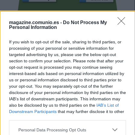
DANI OLMO
magazine.comunio.es -
Do Not Process My
GAVI
Personal Information
MARC BERNAL
If you wish to opt-out of the sale, sharing to third parties, or
processing of your personal or sensitive information for
targeted advertising by us, please use the below opt-out
BALDE
ERIC GARCÍA
section to confirm your selection. Please note that after your
opt-out request is processed you may continue seeing
GERARD MARTÍN
ARAUJO
interest-based ads based on personal information utilized by
us or personal information disclosed to third parties prior to
your opt-out. You may separately opt-out of the further
disclosure of your personal information by third parties on the
SZCZESNY
IAB’s list of downstream participants. This information may
also be disclosed by us to third parties on the
IAB’s List of
Downstream Participants
that may further disclose it to other
Estos jugadores son baja
: Joan García, Ter Stegen, Gavi,
third parties.
Dani Olmo, Lewandowski, Raphinha, Ferran Torres.
Please note that this website/app uses one or more Google
Personal Data Processing Opt Outs
services and may gather and store information including but