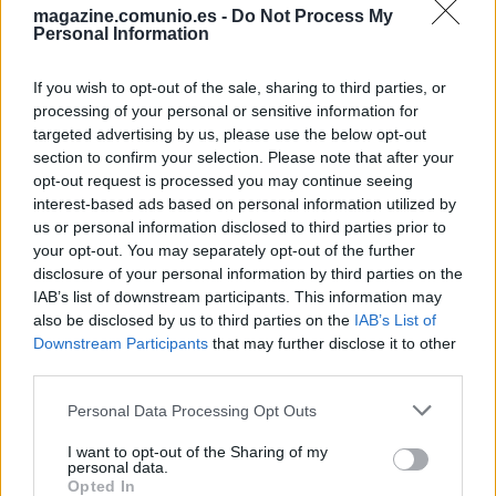
magazine.comunio.es -
Do Not Process My
Personal Information
DANI OLMO
GAVI
If you wish to opt-out of the sale, sharing to third parties, or
processing of your personal or sensitive information for
targeted advertising by us, please use the below opt-out
MARC BERNAL
section to confirm your selection. Please note that after your
opt-out request is processed you may continue seeing
BALDE
ERIC GARCÍA
interest-based ads based on personal information utilized by
us or personal information disclosed to third parties prior to
your opt-out. You may separately opt-out of the further
GERARD MARTÍN
ARAUJO
disclosure of your personal information by third parties on the
IAB’s list of downstream participants. This information may
also be disclosed by us to third parties on the
IAB’s List of
SZCZESNY
Downstream Participants
that may further disclose it to other
third parties.
Please note that this website/app uses one or more Google
Personal Data Processing Opt Outs
services and may gather and store information including but
Estos jugadores son baja
: Balde, Koundé, Christensen,
not limited to your visit or usage behaviour. You may click to
I want to opt-out of the Sharing of my
De Jong.
personal data.
grant or deny consent to Google and its third-party tags to
Opted In