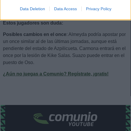
Data Deletion
Data Access
Privacy Policy
Estos jugadores son baja:
Marcao, Peque, Kike Salas.
Estos jugadores son duda:
Posibles cambios en el once
: Almeyda podría apostar por
un once similar al de las últimas jornadas, aunque está
pendiente del estado de Azpilicueta. Carmona entrará en el
once por la lesión de Kike Salas. Suazo puede entrar en el
puesto de Oso.
¿Aún no juegas a Comunio? Regístrate, ¡gratis!