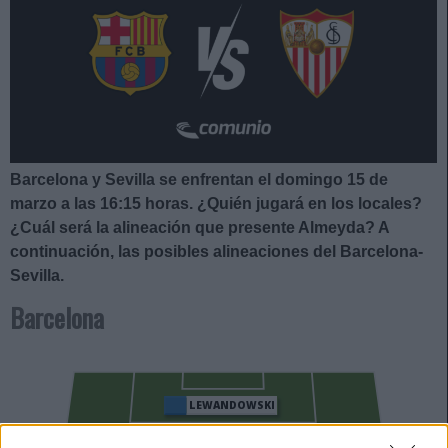
Barcelona y Sevilla se enfrentan el domingo 15 de
marzo a las 16:15
horas. ¿Quién jugará en los locales?
¿Cuál será la alineación que presente Almeyda
?
A
continuación, las posibles alineaciones del Barcelona-
Sevilla.
Barcelona
LEWANDOWSKI
BARDGHJI
RASHFORD