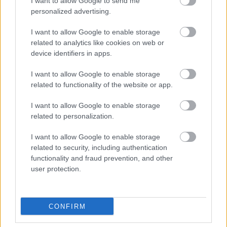
I want to allow Google to send me
personalized advertising.
ROMERO
I want to allow Google to enable storage
related to analytics like cookies on web or
GURIDI
device identifiers in apps.
VARGAS
OSO
I want to allow Google to enable storage
related to functionality of the website or app.
GUILLÉN
AGOUMÉ
I want to allow Google to enable storage
related to personalization.
SUAZO
IGLESIAS
I want to allow Google to enable storage
related to security, including authentication
functionality and fraud prevention, and other
SANGANTE
KIKE SALAS
user protection.
CONFIRM
VLACHODIMOS