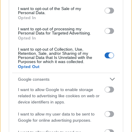
use your data for below specified purposes in below Google
Estos jugadores son duda
:
consent section.
I want to opt-out of the Sale of my
Posibles cambios en el once
: Flick hará rotaciones tras el
Personal Data.
Opted In
partido de Champions. Futbolistas cómo Rashford, Ferran
Torres y Dani Olmo deberían ser titulares. El canterano
I want to opt-out of processing my
Personal Data for Targeted Advertising.
Espart puede entrar en el lateral derecho, cayéndose Araujo
Opted In
del once inicial.
I want to opt-out of Collection, Use,
Retention, Sale, and/or Sharing of my
SofaScore-Puntuaciones: preguntas más frecuentes
Personal Data that Is Unrelated with the
Purposes for which it was collected.
SofaScore, la prestigiosa app y
Opted Out
web de resultados, es quien
otorgar las calificaciones por
Google consents
rendimiento de los futbolistas en
I want to allow Google to enable storage
Comunio.es. A continuación
related to advertising like cookies on web or
respondemos las preguntas más
device identifiers in apps.
frecuentes sobre SofaScore.
I want to allow my user data to be sent to
Sevilla
Google for online advertising purposes.