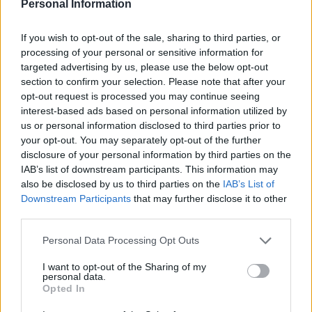
Personal Information
talón).
Estos jugadores son duda
:
If you wish to opt-out of the sale, sharing to third parties, or
processing of your personal or sensitive information for
Posibles cambios en la alineación
: Pellegrini puede
targeted advertising by us, please use the below opt-out
repetir el once que ganó en Cádiz, aunque ya cuenta con
section to confirm your selection. Please note that after your
Nabil Fekir y Borja Iglesias. El francés está apercibido de
opt-out request is processed you may continue seeing
sanción y si ve una amarilla se puede perder el derbi contra
interest-based ads based on personal information utilized by
us or personal information disclosed to third parties prior to
el Sevilla, por lo que podría empezar en el banquillo.
your opt-out. You may separately opt-out of the further
disclosure of your personal information by third parties on the
Recomendaciones de compra: Trippier vuelve a
IAB’s list of downstream participants. This information may
escena
also be disclosed by us to third parties on the
IAB’s List of
Se acabó la sanción de Trippier y
Downstream Participants
that may further disclose it to other
el inglés vuelve a escena tras dos
third parties.
meses de baja. El jugador
Please note that this website/app uses one or more Google
Personal Data Processing Opt Outs
rojiblanco y otros dos futbolistas
services and may gather and store information including but
que pueden estar disponibles en la
not limited to your visit or usage behaviour. You may click to
I want to opt-out of the Sharing of my
jornada 26 completan nuestras
personal data.
grant or deny consent to Google and its third-party tags to
recomendaciones de compra de la
Opted In
use your data for below specified purposes in below Google
semana.
consent section.