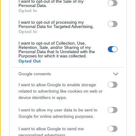
I want to opt-out of the Sale of my
Personal Data.
Opted In
Alavés
I want to opt-out of processing my
Personal Data for Targeted Advertising.
Posible alineación
: Pacheco – Ximo Navarro, Laguardia,
Opted In
Lejeune, Duarte – Édgar Méndez, Manu García, Pina,
I want to opt-out of Collection, Use,
Córdoba (Pellistri, Rioja) – Lucas Pérez, Joselu.
Retention, Sale, and/or Sharing of my
Personal Data that Is Unrelated with the
Purposes for which it was collected.
Estos jugadores son baja
: Rodrigo Ely (lesión de rodilla),
Opted Out
Javi López.
Google consents
Estos jugadores son duda
: Pere Pons (contractura
muscular).
I want to allow Google to enable storage
related to advertising like cookies on web or
Posibles cambios en la alineación
: dudas en la banda
device identifiers in apps.
izquierda del centro del campo, dónde Córdoba, Pellistri y
Rioja optan a un puesto. Duarte volverá al lateral izquierdo
I want to allow my user data to be sent to
una vez restablecido de sus molestias.
Google for online advertising purposes.
¿Aún no juegas a Comunio? Regístrate, ¡gratis!
I want to allow Google to send me
personalized advertising.