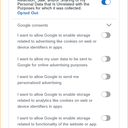
Retention, Sale, and/or Sharing of my
El lateral izquierdo del Levante es un fijo para Paco López y
Personal Data that Is Unrelated with the
Purposes for which it was collected.
una garantía de buenas valoraciones en la temporada por
Opted Out
su capacidad para ganar duelos (5,0 por partido) y generar
ocasiones (0,7 por partido). Lleva una media de 5,5 puntos
Google consents
por encuentro desde la jornada 20 y una puntuación total de
I want to allow Google to enable storage
94, decimocuarto mejor defensa.
related to advertising like cookies on web or
device identifiers in apps.
Su valor de mercado es muy asequible para un futbolista
tan fiable, sólo 2,3 millones de euros. Un jugador muy
I want to allow my user data to be sent to
bueno y relativamente barato para completar tu defensa.
Google for online advertising purposes.
Dimitrios Siovas (Huesca, defensa, 3.310.000, 22 puntos
I want to allow Google to send me
en la segunda vuelta)
personalized advertising.
La S.D. Huesca es colista de LaLiga, pero aún así hay
I want to allow Google to enable storage
related to analytics like cookies on web or
futbolistas que están jugando bien y dando muchos puntos
device identifiers in apps.
en Comunio como Javi Galán o Siovas. El central griego ha
conseguido hasta la fecha un total de 105 puntos y va
I want to allow Google to enable storage
camino de superar los 157 puntos que obtuvo con el
related to functionality of the website or app.