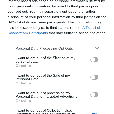
interest-based ads based on personal information utilized by
us or personal information disclosed to third parties prior to
En lo que llevamos de temporada acumula 1,0 disparos por
your opt-out. You may separately opt-out of the further
partido, 1,5 pases clave (ocasiones generadas) y 1,7
disclosure of your personal information by third parties on the
entradas. Si mantiene esas medias será un futbolista que
IAB’s list of downstream participants. This information may
habitualmente consiga notas cercanas al 7.0 en
SofaScore
also be disclosed by us to third parties on the
IAB’s List of
(6 puntos).
Downstream Participants
that may further disclose it to other
third parties.
Actualidad Comunio: los lesionados de la jornada 23
Please note that this website/app uses one or more Google
Personal Data Processing Opt Outs
Carvajal vuelve a romperse,
services and may gather and store information including but
mientras que Josan y Mojica se
not limited to your visit or usage behaviour. You may click to
I want to opt-out of the Sharing of my
personal data.
marcharon lesionados del Celta-
grant or deny consent to Google and its third-party tags to
Opted In
Elche. Repasamos los lesionados
use your data for below specified purposes in below Google
de la jornada 23 y el tiempo
consent section.
I want to opt-out of the Sale of my
Personal Data.
estimado de baja.
Opted In
I want to opt-out of processing my
Personal Data for Targeted Advertising.
Carlos Clerc (Levante, defensa, 2.350.000, 22 puntos en
Opted In
la segunda vuelta)
I want to opt-out of Collection, Use,