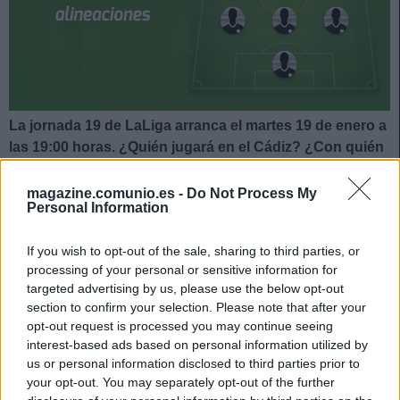
La jornada 19 de LaLiga arranca el martes 19 de enero a
las 19:00 horas. ¿Quién jugará en el Cádiz? ¿Con quién
saldrá Levante? A continuación, las posibles
alineaciones.
magazine.comunio.es -
Do Not Process My
Personal Information
Posible alineación Cádiz
If you wish to opt-out of the sale, sharing to third parties, or
Alineación:
Ledesma – Iza Carcelén, Pedro Alcalá, Cala,
processing of your personal or sensitive information for
targeted advertising by us, please use the below opt-out
Jairo – Iván Alejo (Salvi), Jonsson, Álex Fernández, Perea –
section to confirm your selection. Please note that after your
Choco Lozano, Negredo
opt-out request is processed you may continue seeing
interest-based ads based on personal information utilized by
Estos jugadores son baja:
Marcos Mauro (lesión
us or personal information disclosed to third parties prior to
muscular), Luismi Quezada (lesión de rodilla), Augusto
your opt-out. You may separately opt-out of the further
Fernández (lesión muscular), José Mari (lesión de rodilla),