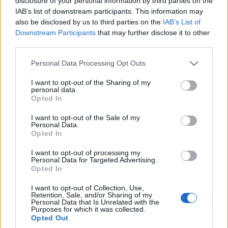
disclosure of your personal information by third parties on the
Fali (sancionado), Akapo (lesión de rodilla), Espino (COVID-
IAB’s list of downstream participants. This information may
19).
also be disclosed by us to third parties on the
IAB’s List of
Downstream Participants
that may further disclose it to other
Estos jugadores son duda:
third parties.
Posibles cambios en la alineación:
Fali es baja por
Please note that this website/app uses one or more Google
Personal Data Processing Opt Outs
sanción y Álex Fernández puede ser su sustituto, pasando
services and may gather and store information including but
Iván Alejo o Salvi a la banda derecha. En caso de que
not limited to your visit or usage behaviour. You may click to
I want to opt-out of the Sharing of my
personal data.
grant or deny consent to Google and its third-party tags to
Álvaro Cervera quiera mantener a Álex en la banda
Opted In
use your data for below specified purposes in below Google
derecha, Garrido podría entrar en el once. Jairo se perfila
consent section.
I want to opt-out of the Sale of my
como lateral izquierdo tras la baja de Espino por COVID-19,
Personal Data.
aunque el jugador del filial Baró tiene opciones de entrar en
Opted In
el once.
I want to opt-out of processing my
Personal Data for Targeted Advertising.
Opted In
Cuatro lesionados que volverán en la jornada 19
Varios jugadores lesionados han
I want to opt-out of Collection, Use,
Retention, Sale, and/or Sharing of my
aprovechado el parón de la
Personal Data that Is Unrelated with the
Supercopa para recuperarse y
Purposes for which it was collected.
deberían estar disponibles en la
Opted Out
jornada 19. ¡Buen momento para