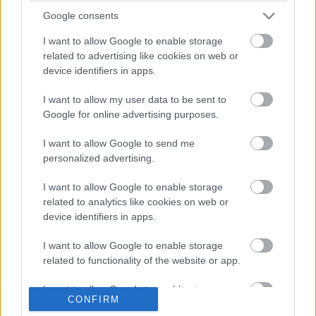
pujar por ellos!
Google consents
I want to allow Google to enable storage
related to advertising like cookies on web or
Posible alineación Levante
device identifiers in apps.
I want to allow my user data to be sent to
Alineación:
Aitor Fernández – Miramón, Sergio Postigo,
Google for online advertising purposes.
Rubén Vezo, Clerc – De Frutos, Malsa (Melero), Radoja –
Morales, Dani Gómez, Roger.
I want to allow Google to send me
personalized advertising.
Estos jugadores son baja:
Doukouré (tendón de Aquiles),
Rober Pier (COVID-19), Campaña (lesión muscular),
I want to allow Google to enable storage
Vukcevic (lumbalgia).
related to analytics like cookies on web or
device identifiers in apps.
Estos jugadores son duda:
Bardhi.
I want to allow Google to enable storage
Posibles cambios en la alineación:
Paco López podría
related to functionality of the website or app.
repetir el once que ganó en la jornada 18, con la vuelta de
Rubén Vezo por Óscar Duarte. Melero tiene opciones de
I want to allow Google to enable storage
CONFIRM
related to personalization.
entrar en el equipo por Malsa.