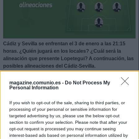
Cádiz y Sevilla se enfrentan el 3 de enero a las 21:15
horas. ¿Quién jugará en los locales? ¿Cuál será la
alineación que presente Lopetegui? A continuación, las
posibles alineaciones del Cádiz-Sevilla.
Cádiz
magazine.comunio.es -
Do Not Process My
Personal Information
Posible alineación
: Ledesma – Akapo, Fali, Marcos Mauro
(Haroyan), Espino – Tomás Alarcón, Jonsson, Álex
If you wish to opt-out of the sale, sharing to third parties, or
Fernández, Iván Chapela, Osmajic (Álvaro Jiménez) –
processing of your personal or sensitive information for
Negredo.
targeted advertising by us, please use the below opt-out
section to confirm your selection. Please note that after your
Estos jugadores son baja
: Choco Lozano (lesión
opt-out request is processed you may continue seeing
muscular), Arzamendia (lesión muscular), Cala
interest-based ads based on personal information utilized by