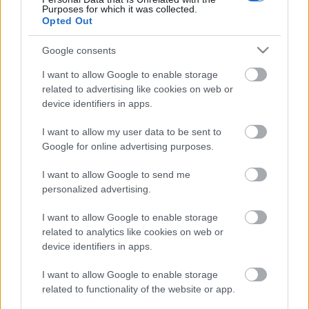
Purposes for which it was collected.
Opted Out
Google consents
Sevilla
I want to allow Google to enable storage
related to advertising like cookies on web or
Posible alineación
: Bono – Montiel, Fernando, Gudelj,
device identifiers in apps.
Acuña – Óscar (Munir), Rakitic, Joan Jordán, Papu Gómez –
I want to allow my user data to be sent to
Ocampos, Rafa Mir.
Google for online advertising purposes.
Estos jugadores son baja
: Suso (tobillo), Lamela
I want to allow Google to send me
(hombro), Oliver Torres (lesión muscular), Koundé
personalized advertising.
(sancionado), Diego Carlos (COVID-19), En-Nesyri (COVID-
19), Rekik (COVID-19).
I want to allow Google to enable storage
related to analytics like cookies on web or
Estos jugadores son duda:
Jesús Navas (lesión
device identifiers in apps.
muscular), Delaney (COVID-19),
I want to allow Google to enable storage
Posibles modificaciones
: Lopetegui tendrá muchas bajas
related to functionality of the website or app.
para afrontar el partido entre lesiones y COVID-19. Montiel y