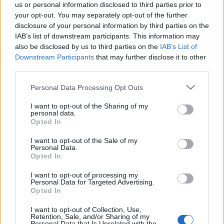
us or personal information disclosed to third parties prior to
(sancionado), Chust (COVID-19), Sobrino (COVID-19),
your opt-out. You may separately opt-out of the further
Perea (COVID-19), Ivan Alejo (COVID-19).
disclosure of your personal information by third parties on the
IAB’s list of downstream participants. This information may
Estos jugadores son duda
: Iza Carcelén (lesión
also be disclosed by us to third parties on the
IAB’s List of
muscular), José Mari (lesión muscular), Garrido (rodilla),
Downstream Participants
that may further disclose it to other
Salvi (gemelo).
third parties.
Posibles modificaciones
: Negredo cubrirá la baja del
Please note that this website/app uses one or more Google
Personal Data Processing Opt Outs
lesionado Lozano y Marcos Mauro o Haroyan la del
services and may gather and store information including but
sancionado Cala. Akapo estará disponible para este partido,
not limited to your visit or usage behaviour. You may click to
I want to opt-out of the Sharing of my
personal data.
antes de jugar la Copa África con Guinea Ecuatorial. Alejo y
grant or deny consent to Google and its third-party tags to
Opted In
use your data for below specified purposes in below Google
Sobrino son posibles bajas por COVID-19, por lo que Iván
consent section.
Chapela y Osmajic pueden ser titulares.
I want to opt-out of the Sale of my
Personal Data.
Opted In
Actualidad Comunio: lesionados de la jornada 18
I want to opt-out of processing my
La jornada 18 de LaLiga
Personal Data for Targeted Advertising.
Opted In
Santander ha dejado un amplia
lista de lesionados. Repasamos el
I want to opt-out of Collection, Use,
tiempo que estarán de baja.
Retention, Sale, and/or Sharing of my
Personal Data that Is Unrelated with the