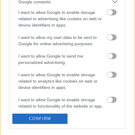
Google consents
I want to allow Google to enable storage
Valencia
related to advertising like cookies on web or
device identifiers in apps.
Posible alineación
: Cillessen – Foulquier, Alderete, Gabriel
Paulista, Lato – Yunus (Jason), Guillamón, Wass, Hugo
I want to allow my user data to be sent to
Google for online advertising purposes.
Duro – Marcos André, Guedes.
I want to allow Google to send me
Estos jugadores son baja
: Correia (lesión muscular),
personalized advertising.
Carlos Soler (lesión muscular), Cheryshev (esguince de
rodilla), Gayà (lesión muscular), Maxi Gómez (sancionado).
I want to allow Google to enable storage
related to analytics like cookies on web or
Estos jugadores son duda
:
device identifiers in apps.
Posibles modificaciones
: Marcos André suplirá al
I want to allow Google to enable storage
sancionado Maxi. Dudas entre Yunus y Jason para ocupar
related to functionality of the website or app.
la banda derecha en el centro del campo, aunque el
norteamericano es el favorito para ser titular.
I want to allow Google to enable storage
CONFIRM
related to personalization.
¿Aún no juegas a Comunio? Regístrate, ¡gratis!