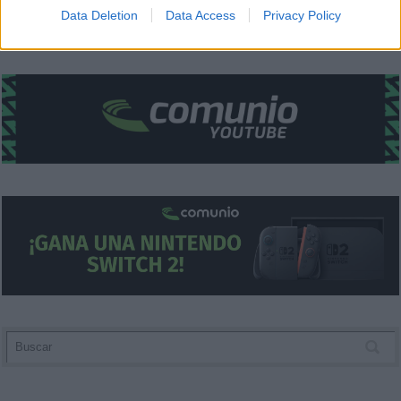
I want to allow Google to enable storage
Data Deletion
Data Access
Privacy Policy
related to security, including authentication
functionality and fraud prevention, and other
user protection.