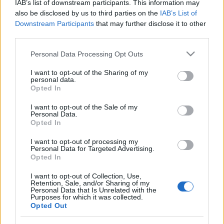
IAB’s list of downstream participants. This information may
also be disclosed by us to third parties on the
IAB’s List of
Posibles modificaciones
: Negredo volverá al ataque y
Downstream Participants
that may further disclose it to other
Chust al centro de la defensa tras no jugar contra el Rayo.
third parties.
Carcelén y Akapo lucharán por el puesto de lateral derecho.
Please note that this website/app uses one or more Google
Personal Data Processing Opt Outs
Fali está recuperado y volverá al once. Cervera ha citado a
services and may gather and store information including but
29 jugadores para el partido y podría dejar fuera de la lista
not limited to your visit or usage behaviour. You may click to
I want to opt-out of the Sharing of my
final de 23 a varios jugadores que cometieron un acto de
personal data.
grant or deny consent to Google and its third-party tags to
Opted In
indisciplina y salieron de fiesta tras la derrota 3-1 ante el
use your data for below specified purposes in below Google
Rayo, entre ellos Choco Lozano.
consent section.
I want to opt-out of the Sale of my
Personal Data.
Opted In
¡Compra! Los ganadores de la jornada 7: Laguardia,
Isi y cía.
I want to opt-out of processing my
Personal Data for Targeted Advertising.
Muchos jugadores de menos de 3
Opted In
millones de valor sumaron 8 o más
puntos en la jornada como
I want to opt-out of Collection, Use,
Retention, Sale, and/or Sharing of my
Laguardia o Isi. A continuación,
Personal Data that Is Unrelated with the
algunos de los ganadores de la
Purposes for which it was collected.
Opted Out
jornada 7 en Comunio. ¡Compra
antes de que suban de valor!