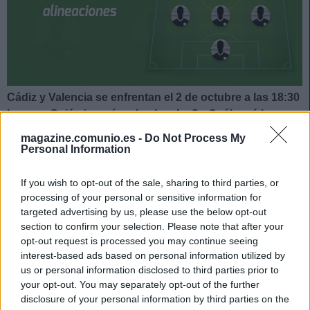
Cádiz y Valencia se enfrentan el 2 de octubre a las 18:30
horas. ¿Quién jugará en los locales? ¿Cuál será la
alineación que presente Bordalás? A continuación, las
magazine.comunio.es -
Do Not Process My
posibles alineaciones del Cádiz-Valencia.
Personal Information
Cádiz
If you wish to opt-out of the sale, sharing to third parties, or
processing of your personal or sensitive information for
Posible alineación
: Ledesma – Iza Carcelén (Akapo),
targeted advertising by us, please use the below opt-out
Haroyan, Chust, Espino – Tomás Alarcón, Fali, Salvi, Perea
section to confirm your selection. Please note that after your
(Sobrino) – Choco Lozano (Sobrino, Álex), Negredo.
opt-out request is processed you may continue seeing
interest-based ads based on personal information utilized by
Estos jugadores son baja
: Garrido (rodilla), José Mari
us or personal information disclosed to third parties prior to
(lesión muscular).
your opt-out. You may separately opt-out of the further
disclosure of your personal information by third parties on the
Estos jugadores son duda
: