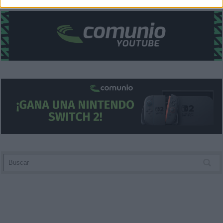
related to security, including authentication
functionality and fraud prevention, and other
user protection.