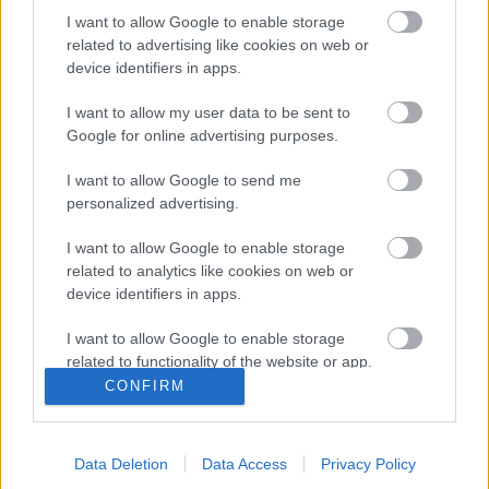
(Mandi), Pedraza – Capoue (Iborra), Parejo, Lo Celso,
I want to allow Google to enable storage
Coquelin (Trigueros, Yeremy), Chukwueze – Danjuma.
related to advertising like cookies on web or
device identifiers in apps.
Estos jugadores son baja
: Alberto Moreno (rodilla), Paco
Alcácer (lesión muscular).
I want to allow my user data to be sent to
Google for online advertising purposes.
Estos jugadores son duda
:
I want to allow Google to send me
Posibles cambios en el once
: Emery puede hacer
personalized advertising.
rotaciones tras el partido de Champions ante la Juventus y
I want to allow Google to enable storage
alinear de inicio a suplentes en ese partido como Foyth,
related to analytics like cookies on web or
Mandi, Pedraza, Iborra, Coquelin o Chukwueze. Gerard
device identifiers in apps.
también tiene opciones de ser titular, al igual que Boulaye
Dia en caso de que el técnico vasco decida dar descanso a
I want to allow Google to enable storage
Danjuma.
related to functionality of the website or app.
CONFIRM
¿Aún no juegas a Comunio? Regístrate, ¡gratis!
I want to allow Google to enable storage
related to personalization.
Data Deletion
Data Access
Privacy Policy
I want to allow Google to enable storage