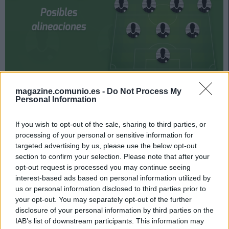
Cádiz y Villarreal se enfrentan el domingo 20 de marzo a
magazine.comunio.es -
Do Not Process My
Personal Information
las 16:15 horas. ¿Quién jugará en los locales? ¿Cuál
será la alineación que presente Emery? A continuación,
If you wish to opt-out of the sale, sharing to third parties, or
las posibles alineaciones del Cádiz-Villarreal.
processing of your personal or sensitive information for
Cádiz
targeted advertising by us, please use the below opt-out
section to confirm your selection. Please note that after your
opt-out request is processed you may continue seeing
Posible alineación
: Ledesma – Akapo, Luis Hernández,
interest-based ads based on personal information utilized by
Chust, Espino – Rubén Alcaraz, Fede San Emeterio,
us or personal information disclosed to third parties prior to
Sobrino, Idrissi – Negredo, Choco Lozano.
your opt-out. You may separately opt-out of the further
disclosure of your personal information by third parties on the
Estos jugadores son baja
: Florin Andone (pie), Tomás
IAB’s list of downstream participants. This information may
Alarcón (molestias musculares), Salvi.