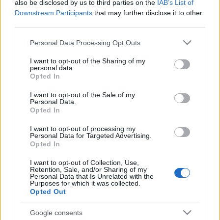
also be disclosed by us to third parties on the
IAB’s List of
Downstream Participants
that may further disclose it to other
Estos jugadores son duda:
Cala.
third parties.
Posibles cambios en el once
: Sergio puede repetir el once
Please note that this website/app uses one or more Google
Personal Data Processing Opt Outs
de la última jornada, con Idrissi y Sobrino en las bandas.
services and may gather and store information including but
not limited to your visit or usage behaviour. You may click to
I want to opt-out of the Sharing of my
Iván Alejo tiene opciones de entrar por Sobrino.
personal data.
grant or deny consent to Google and its third-party tags to
Opted In
use your data for below specified purposes in below Google
¡Compra! Cuatro ganadores de la jornada 28
consent section.
I want to opt-out of the Sale of my
Personal Data.
Menos de 3 millones de valor y 7 o
Opted In
más puntos en la jornada 28.
Estos jugadores fueron algunos de
I want to opt-out of processing my
los ganadores de la jornada y
Personal Data for Targeted Advertising.
podrían revalorizarse en los
Opted In
próximos días.
I want to opt-out of Collection, Use,
Retention, Sale, and/or Sharing of my
Personal Data that Is Unrelated with the
Purposes for which it was collected.
Villarreal
Opted Out
Google consents
Posible alineación
: Rulli – Foyth, Pau Torres, Albiol