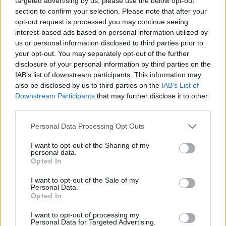
targeted advertising by us, please use the below opt-out
La selección nacional de Catar vivirá en Canadá, Estados
section to confirm your selection. Please note that after your
Unidos y México su segunda experiencia consecutiva en un
opt-out request is processed you may continue seeing
interest-based ads based on personal information utilized by
Mundial y la primera tras lograr clasificarse en eliminatorias,
us or personal information disclosed to third parties prior to
ya que en 2022 fue la anfitriona. Los catarís no pasaron
your opt-out. You may separately opt-out of the further
ningún apuro en un grupo Asiático en el que derrotaron a
disclosure of your personal information by third parties on the
Kuwait, India y Afganistán.
IAB’s list of downstream participants. This information may
also be disclosed by us to third parties on the
IAB’s List of
Prácticamente todos los jugadores de la selección catarí
Downstream Participants
that may further disclose it to other
militan en la liga local, a excepción de Mashaal (KAS
third parties.
Eupen) y Al-Amin (Cultural Leonesa) y algunos repetirán
Please note that this website/app uses one or more Google
presencia tras la cita de 2022, cómo es el caso de Akram
Personal Data Processing Opt Outs
services and may gather and store information including but
Afif, su mejor jugador, el atacante Al-Haydos, los
not limited to your visit or usage behaviour. You may click to
I want to opt-out of the Sharing of my
centrocampistas Madibo y Boudiaf o el portero Barsham.
personal data.
grant or deny consent to Google and its third-party tags to
Opted In
use your data for below specified purposes in below Google
Bosnia en el Mundial 2026: ¿Cuál será su once
consent section.
I want to opt-out of the Sale of my
titular?
Personal Data.
Opted In
Bosnia y Herzegovina jugará en el
grupo B del Mundial. ¿Cuál será el
I want to opt-out of processing my
Personal Data for Targeted Advertising.
equipo titular del conjunto