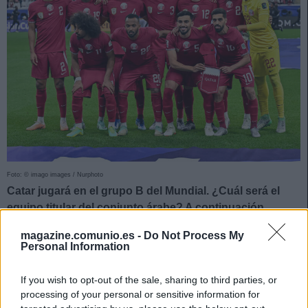
Foto: © imago images / Nurphoto
Catar jugará en el grupo B del Mundial. ¿Cuál será el
equipo titular del conjunto árabe? A continuación
analizamos su plantilla y futbolistas más recomendables
magazine.comunio.es -
Do Not Process My
para
Comunio.com
.
Personal Information
Catar en la Copa del Mundo 2026: sus jugadores más
If you wish to opt-out of the sale, sharing to third parties, or
importantes
processing of your personal or sensitive information for