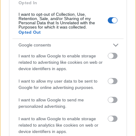
Opted In
balcánico? A continuación
analizamos su plantilla y futbolistas
I want to opt-out of Collection, Use,
más recomendables para
Retention, Sale, and/or Sharing of my
Personal Data that Is Unrelated with the
Comunio.com.
Purposes for which it was collected.
Opted Out
Posible 11 titular
Google consents
I want to allow Google to enable storage
Barsham
related to advertising like cookies on web or
Al Oui – Al-Hussain – Mendes – Al Brake
device identifiers in apps.
Fathi – Madibo
Al-Amin – Afif – Junior
I want to allow my user data to be sent to
Google for online advertising purposes.
Alaaeldin
El seleccionador de la selección de Catar es Julen
I want to allow Google to send me
personalized advertising.
Lopetegui, ex-seleccionador español con una dilatada
experiencia en banquillos de grandes equipos cómo Porto,
I want to allow Google to enable storage
Sevilla o Real Madrid.
related to analytics like cookies on web or
device identifiers in apps.
El técnico vasco suele apostar por un 4-2-3-1 y hay