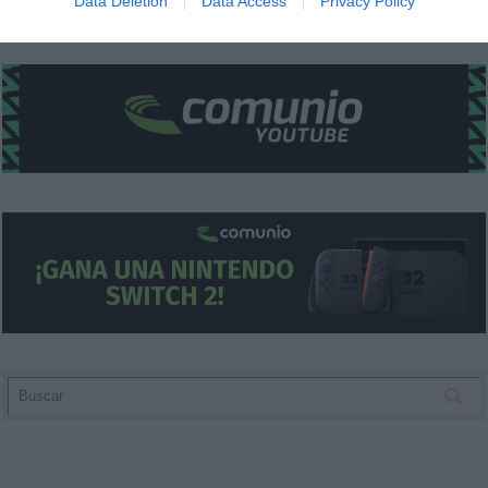
Data Deletion
Data Access
Privacy Policy
related to security, including authentication
functionality and fraud prevention, and other
user protection.