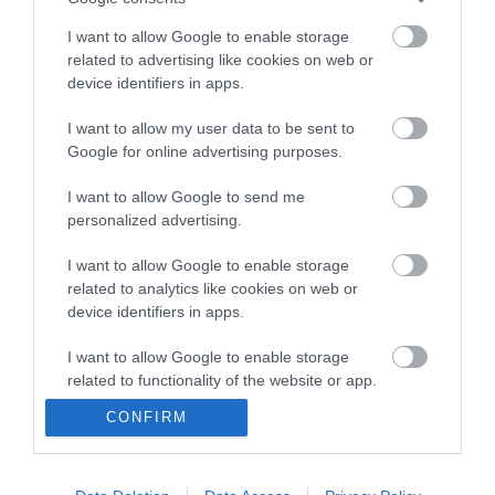
Posible alineación
: Ter Stegen – Mingueza, Eric García,
I want to allow Google to enable storage
Araujo (Lenglet), Jordi Alba – Busquets, Frenkie de Jong,
related to advertising like cookies on web or
device identifiers in apps.
Gavi, Nico – Depay, Ansu Fati.
Estos jugadores son baja
: Sergi Roberto (lesión
I want to allow my user data to be sent to
Google for online advertising purposes.
muscular), Piqué (lesión muscular), Braithwaite (rodilla),
Agüero (problema cardíaco), Pedri (lesión muscular), Dest
I want to allow Google to send me
(lumbalgia), Dembélé (elongación), Neto (gripe).
personalized advertising.
Estos jugadores son duda
:
I want to allow Google to enable storage
related to analytics like cookies on web or
Posibles modificaciones
: el Barcelona recupera a
device identifiers in apps.
jugadores como Ansu Fati, De Jong y Araujo para el partido
y todos ellos podrían ser titulares. Es posible que Sergi
I want to allow Google to enable storage
Barjuan repita el equipo que ganó en Kiev con la novedad
related to functionality of the website or app.
de Araujo por Lenglet.
CONFIRM
I want to allow Google to enable storage
¿Aún no juegas a Comunio? Regístrate, ¡gratis!
related to personalization.
I want to allow Google to enable storage