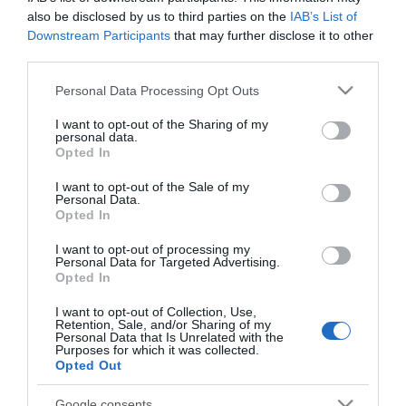
Estos jugadores son duda
: Santi Mina (lesión muscular).
also be disclosed by us to third parties on the
IAB’s List of
Downstream Participants
that may further disclose it to other
Posibles modificaciones
: Santi Mina se retiró lesionado
third parties.
del partido ante el Rayo por una elongación muscular y es
Please note that this website/app uses one or more Google
duda para el partido. Galhardo será su sustituto en el ataque
Personal Data Processing Opt Outs
services and may gather and store information including but
si Coudet decide no arriesgar. Fran Beltrán o Solari son las
not limited to your visit or usage behaviour. You may click to
I want to opt-out of the Sharing of my
opciones para suplir al sancionado Brais.
personal data.
grant or deny consent to Google and its third-party tags to
Opted In
use your data for below specified purposes in below Google
Los perdedores de la jornada 12. ¿Vender o
consent section.
I want to opt-out of the Sale of my
mantener?
Personal Data.
Opted In
Estos cuatro jugadores tienen un
valor de mercado superior a los 6
I want to opt-out of processing my
Personal Data for Targeted Advertising.
millones y no dieron muchos
Opted In
puntos en la jornada 12. ¿Vender
o mantener?
I want to opt-out of Collection, Use,
Retention, Sale, and/or Sharing of my
Personal Data that Is Unrelated with the
Purposes for which it was collected.
Opted Out
Barcelona
Google consents