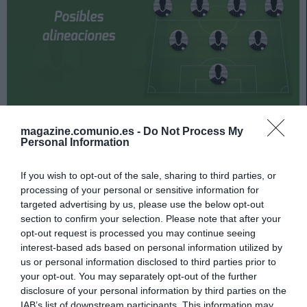
Celta y Barcelona se enfrentan el 6 de noviembre a las
magazine.comunio.es -
Do Not Process My
16:15 horas. ¿Quién jugará en los locales? ¿Cuál será la
Personal Information
alineación que presente Sergi Barjuan? A continuación,
las posibles alineaciones del Celta-Barcelona.
If you wish to opt-out of the sale, sharing to third parties, or
processing of your personal or sensitive information for
Celta
targeted advertising by us, please use the below opt-out
section to confirm your selection. Please note that after your
Posible alineación
: Dituro – Hugo Mallo, Aidoo, Murillo,
opt-out request is processed you may continue seeing
Javi Galán – Tapia, Denis Suárez, Solari (Fran Beltrán) –
interest-based ads based on personal information utilized by
Nolito, Iago Aspas, Galhardo (Santi Mina).
us or personal information disclosed to third parties prior to
your opt-out. You may separately opt-out of the further
Estos jugadores son baja
: Brais Méndez (sancionado).
disclosure of your personal information by third parties on the
IAB’s list of downstream participants. This information may