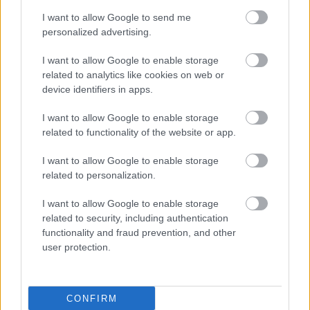
I want to allow Google to send me
personalized advertising.
OSKARSSON
I want to allow Google to enable storage
related to analytics like cookies on web or
OYARZABAL
device identifiers in apps.
MARÍN
KUBO
I want to allow Google to enable storage
related to functionality of the website or app.
CARLOS SOLER
TURRIENTES
I want to allow Google to enable storage
related to personalization.
SERGIO GOMEZ
ARAMBURU
I want to allow Google to enable storage
related to security, including authentication
functionality and fraud prevention, and other
JON MARTÍN
ZUBELDIA
user protection.
CONFIRM
REMIRO