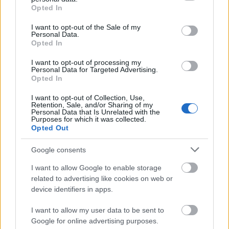
grant or deny consent to Google and its third-party tags to
Opted In
Posibles cambios en el once
: cómo es costumbre, puede
use your data for below specified purposes in below Google
haber muchos cambios en el once. Sólo Radu tiene su
consent section.
I want to opt-out of the Sale of my
puesto asegurado. En el centro de la defensa podrían entrar
Personal Data.
Opted In
Manu Fernández o Yoel Lago, en el carril derecho Rueda
por Carreira y en el centro del campo Sotelo o Damián por
I want to opt-out of processing my
Personal Data for Targeted Advertising.
Beltrán y Moriba. En la zona ofensiva, Giraldez tiene
Opted In
muchas variantes y puede jugar cualquiera.
I want to opt-out of Collection, Use,
Retention, Sale, and/or Sharing of my
SofaScore-Puntuaciones: preguntas más frecuentes
Personal Data that Is Unrelated with the
Purposes for which it was collected.
SofaScore, la prestigiosa app y
Opted Out
web de resultados, es quien
otorgar las calificaciones por
Google consents
rendimiento de los futbolistas en
I want to allow Google to enable storage
Comunio.es. A continuación
related to advertising like cookies on web or
respondemos las preguntas más
device identifiers in apps.
frecuentes sobre SofaScore.
I want to allow my user data to be sent to
Real Sociedad
Google for online advertising purposes.