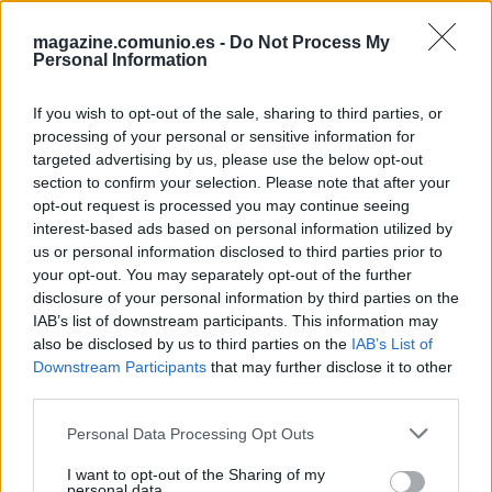
magazine.comunio.es -
Do Not Process My
HUGO
Personal Information
GONZÁLEZ
If you wish to opt-out of the sale, sharing to third parties, or
MIGUEL ROMÁN
FEBAS
processing of your personal or sensitive information for
targeted advertising by us, please use the below opt-out
section to confirm your selection. Please note that after your
RUEDA
CARREIRA
opt-out request is processed you may continue seeing
interest-based ads based on personal information utilized by
JAVI RODRÍGUEZ
MARCOS
us or personal information disclosed to third parties prior to
ALONSO
your opt-out. You may separately opt-out of the further
STARFELT
disclosure of your personal information by third parties on the
IAB’s list of downstream participants. This information may
RADU
also be disclosed by us to third parties on the
IAB’s List of
Downstream Participants
that may further disclose it to other
third parties.
Estos jugadores son baja
: Swedberg.
Please note that this website/app uses one or more Google
Personal Data Processing Opt Outs
services and may gather and store information including but
Estos jugadores son duda
:
not limited to your visit or usage behaviour. You may click to
I want to opt-out of the Sharing of my
personal data.