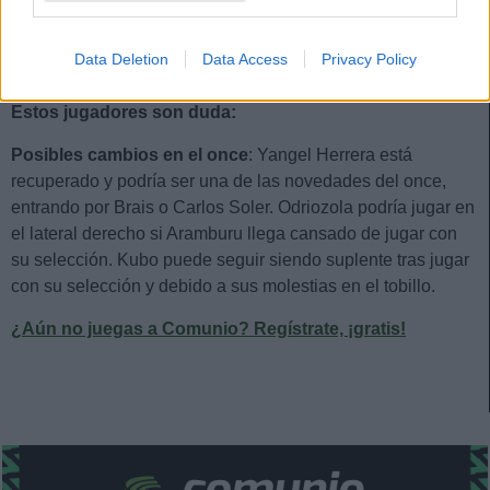
Data Deletion
Data Access
Privacy Policy
Estos jugadores son baja:
Oskarsson.
Estos jugadores son duda:
Posibles cambios en el once
: Yangel Herrera está
recuperado y podría ser una de las novedades del once,
entrando por Brais o Carlos Soler. Odriozola podría jugar en
el lateral derecho si Aramburu llega cansado de jugar con
su selección. Kubo puede seguir siendo suplente tras jugar
con su selección y debido a sus molestias en el tobillo.
¿Aún no juegas a Comunio? Regístrate, ¡gratis!