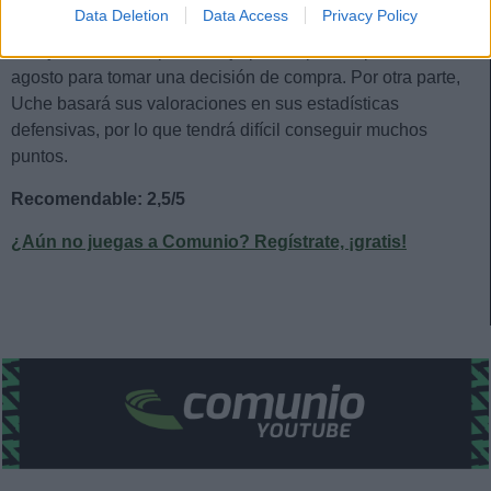
Data Deletion
Data Access
Privacy Policy
preparación destaca y juega a menudo, obviamente será un
fichaje interesante por su bajo precio, pero esperaríamos a
agosto para tomar una decisión de compra. Por otra parte,
Uche basará sus valoraciones en sus estadísticas
defensivas, por lo que tendrá difícil conseguir muchos
puntos.
Recomendable: 2,5/5
¿Aún no juegas a Comunio? Regístrate, ¡gratis!