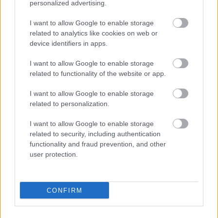
personalized advertising.
¿Recomendable en Comunio?
I want to allow Google to enable storage
related to analytics like cookies on web or
El joven Uche refuerza la medular del Getafe, debilitada tras
device identifiers in apps.
la salida de Maksimovic e Ilaix. Es un jugador que destaca
por su capacidad para recuperar balones y poderío físico,
I want to allow Google to enable storage
related to functionality of the website or app.
unas cualidades que le puede venir bien al estilo de juego
azulón, en el que a Bordalás le gusta presionar al rival de
I want to allow Google to enable storage
forma asfixiante.
related to personalization.
El nuevo jugador del equipo del sur de Madrid no tiene
I want to allow Google to enable storage
experiencia en el fútbol profesional, pero ha cuajado un
related to security, including authentication
gran año con el Ceuta en Primera RFEF. El salto de dos
functionality and fraud prevention, and other
categorías puede ser todo un reto para el africano y
user protection.
veremos si la adaptación es rápida y convence a Bordalás
en pretemporada.
CONFIRM
Para Comunio es, a priori, un jugador poco recomendable a
la espera de saber la confección de la plantilla azulona y
ver su rol a lo largo de la pretemporada. Si en la