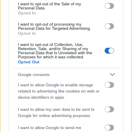
consent section.
I want to opt-out of the Sale of my
su fortaleza física.
Personal Data.
Opted In
Valor de mercado
I want to opt-out of processing my
Personal Data for Targeted Advertising.
Uche sale al mercado de Comunio con un precio inicial bajo
Opted In
de sólo 250.000 euros. No se espera que sea un futbolista
I want to opt-out of Collection, Use,
que suba de valor durante al verano, al ser poco conocido y
Retention, Sale, and/or Sharing of my
Personal Data that Is Unrelated with the
no estar claro su rol en el equipo azulón.
Purposes for which it was collected.
Opted Out
Mbappé ficha por el Real Madrid. ¿Máximo candidato
Google consents
a MVP Comunio?
Tras varios años de idas y venidas
I want to allow Google to enable storage
ya es oficial, Kylian Mbappé es
related to advertising like cookies on web or
nuevo jugador del Real Madrid. El
device identifiers in apps.
campeón de Europa mejora su
equipo con el crack francés.
I want to allow my user data to be sent to
¿Claro candidato a MVP Comunio
Google for online advertising purposes.
de la temporada 24/25?
I want to allow Google to send me