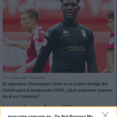
Foto: © imago images / Pascu Méndez
El nigeriano Christantus Uche es el primer fichaje del
Getafe para la temporada 24/25. ¿Qué podemos esperar
de él en Comunio?
Inicios en Tercera y Primera RFEF
magazine.comunio.es -
Do Not Process My