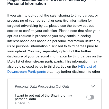
El Getafe contará para las próximas tres temporadas con los
Personal Information
servicios del centrocampista nigeriano Christantus Uche (21
años), procedente del Ceuta. El nuevo futbolista azulón ha
If you wish to opt-out of the sale, sharing to third parties, or
sido uno de los más destacados del conjunto ceutí en la
processing of your personal or sensitive information for
campaña 23/24 de Primera RFEF, en la que lograron
targeted advertising by us, please use the below opt-out
section to confirm your selection. Please note that after your
meterse en los playoffs de ascenso a LaLiga
opt-out request is processed you may continue seeing
HYPERMOTION.
interest-based ads based on personal information utilized by
us or personal information disclosed to third parties prior to
Uche recaló en el Ceuta el verano pasado, tras dejar el
your opt-out. You may separately opt-out of the further
Moralo, club que le fichó en noviembre de 2022 tras disputar
disclosure of your personal information by third parties on the
la Copa África sub-23 con Nigeria. En principio iba a formar
IAB’s list of downstream participants. This information may
parte del filial, pero sus buenas actuaciones en
also be disclosed by us to third parties on the
IAB’s List of
pretemporada le hicieron ganarse un puesto en la primera
Downstream Participants
that may further disclose it to other
plantilla y ser un fijo en las alineaciones del entrenador
third parties.
José Juan Romero.
Please note that this website/app uses one or more Google
Personal Data Processing Opt Outs
services and may gather and store information including but
Christantus disputó 37 partidos con el Ceuta en la
not limited to your visit or usage behaviour. You may click to
I want to opt-out of the Sharing of my
temporada 23/24, incluidos los dos de playoffs de ascenso
personal data.
grant or deny consent to Google and its third-party tags to
ante el Nástic de Tarragona. En todos ellos no marcó ningún
Opted In
use your data for below specified purposes in below Google
gol, algo normal siendo un pivote defensivo que destaca por