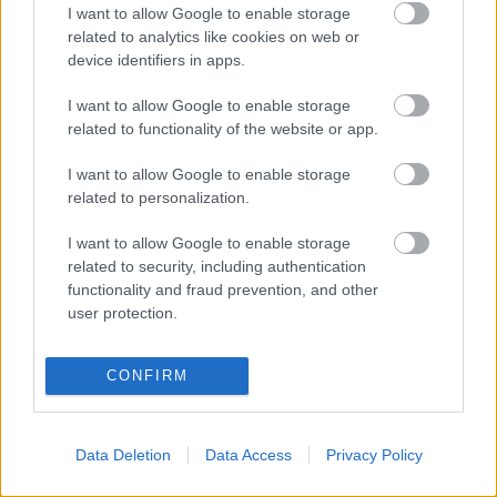
haya que esperar grandes valoraciones, pero por 710.000
I want to allow Google to enable storage
related to analytics like cookies on web or
euros te aseguras 2-4 puntos por jornada que pueden
device identifiers in apps.
venirte bien en caso de que tengas bajas en tu centro del
campo.
I want to allow Google to enable storage
related to functionality of the website or app.
Juanmi Jiménez (Betis, delantero, 840.000, 29 puntos)
I want to allow Google to enable storage
El delantero bético está gozando de la confianza de
related to personalization.
Pellegrini en los últimos partidos y ha sumado 17 de los 29
puntos que tiene en su casillero en las tres últimas jornadas.
I want to allow Google to enable storage
related to security, including authentication
No es ni mucho menos titular indiscutible, pero puede tener
functionality and fraud prevention, and other
minutos en casi todos los partidos como revulsivo o para dar
user protection.
descanso a Borja Iglesias, ya que Loren Morón parece que
ha pasado a ser el tercer delantero de la plantilla.
CONFIRM
Marcos Mauro (Cádiz, defensa, 500.000, 38 puntos)
El central del Cádiz ha sido titular esta temporada en 15
Data Deletion
Data Access
Privacy Policy
partidos, en los que ha promediado 2,53 puntos por
encuentro. No es una gran cifra, pero poco más se puede