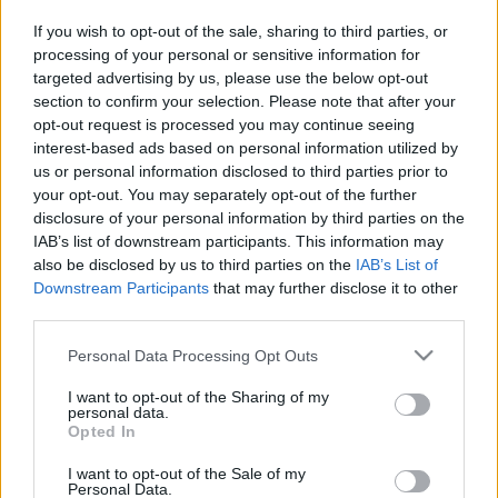
If you wish to opt-out of the sale, sharing to third parties, or
La baja por lesión de Rubén Blanco para los dos próximos
processing of your personal or sensitive information for
meses abre las puertas de la titularidad a Iván Villar. El
targeted advertising by us, please use the below opt-out
portero tiene un valor de 360.000 € y una media de 3,67
section to confirm your selection. Please note that after your
puntos por partido (9 partidos jugados), superior a los 2,53
opt-out request is processed you may continue seeing
de su compañero Rubén.
interest-based ads based on personal information utilized by
us or personal information disclosed to third parties prior to
Sus valoraciones en SofaScore dependerán mucho de su
your opt-out. You may separately opt-out of the further
acierto en paradas y los goles que encaje. En los 9 partidos
disclosure of your personal information by third parties on the
que ha disputado hasta la fecha promedia 1,9 paradas y 1,4
IAB’s list of downstream participants. This information may
also be disclosed by us to third parties on the
IAB’s List of
goles encajados por encuentro.
Downstream Participants
that may further disclose it to other
Dani Calvo (Elche, defensa, 920.000, 39 puntos)
third parties.
Please note that this website/app uses one or more Google
Personal Data Processing Opt Outs
El central está siendo un fijo para Escribá y ha jugado los
services and may gather and store information including but
últimos tres partidos en los que ha sumado un total de 17
not limited to your visit or usage behaviour. You may click to
I want to opt-out of the Sharing of my
personal data.
puntos. En esos encuentros ha promediado 2 despejes y
grant or deny consent to Google and its third-party tags to
Opted In
1,6 entradas y un 58% en duelos ganados. Si mantiene su
use your data for below specified purposes in below Google
puesto en el once, un excelente fichaje para el tramo final
consent section.
I want to opt-out of the Sale of my
Personal Data.
de temporada a bajo coste.