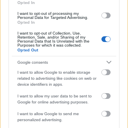
Opted In
I want to opt-out of processing my
Recomendaciones de compra: vuelve el mejor
Personal Data for Targeted Advertising.
Ferreiro
Opted In
David Ferreiro ha vuelto al once
I want to opt-out of Collection, Use,
titular del Huesca y en gran forma.
Retention, Sale, and/or Sharing of my
Nuestras recomendaciones de
Personal Data that Is Unrelated with the
Purposes for which it was collected.
compra también incluyen dos
Opted Out
futbolistas baratos que van a más
en las últimas jornadas y un
Google consents
defensa en racha.
I want to allow Google to enable storage
related to advertising like cookies on web or
Manu García (Alavés, centrocampista, 710.000, 54
device identifiers in apps.
puntos)
I want to allow my user data to be sent to
Google for online advertising purposes.
El capitán del Alavés ha pasado de contar poco para
Machín a ser titular para Abelardo, quien lo ha alineado
I want to allow Google to send me
desde el inicio en cinco de los últimos seis encuentros
personalized advertising.
disputados por los vitorianos. No es un jugador del que