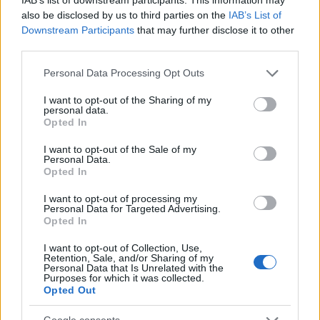
also be disclosed by us to third parties on the
IAB’s List of
¡Compra! 5 refuerzos baratos para la jornada 25
Downstream Participants
that may further disclose it to other
third parties.
Rober Pier, Dani Escriche...En esta
entrada te traemos 5 refuerzos
Please note that this website/app uses one or more Google
Personal Data Processing Opt Outs
baratos para completar tu equipo
services and may gather and store information including but
de la jornada 25 Comunio. ¡A pujar
not limited to your visit or usage behaviour. You may click to
I want to opt-out of the Sharing of my
por ellos si están en tu mercado
personal data.
grant or deny consent to Google and its third-party tags to
Opted In
de fichajes!
use your data for below specified purposes in below Google
consent section.
I want to opt-out of the Sale of my
Personal Data.
Opted In
Unai López (Athletic, centrocampista, 1.990.000)
I want to opt-out of processing my
Personal Data for Targeted Advertising.
La llegada de Marcelino ha mejorado radicalmente el juego
Opted In
y resultados del Athletic y también la confianza de algunos
jugadores que no estaban contando para Garitano, como
I want to opt-out of Collection, Use,
Retention, Sale, and/or Sharing of my
Unai López. El mediocentro ha sido titular en los dos
Personal Data that Is Unrelated with the
Purposes for which it was collected.
últimos partidos de Liga en los que ha sumado 16 puntos en
Opted Out
total.