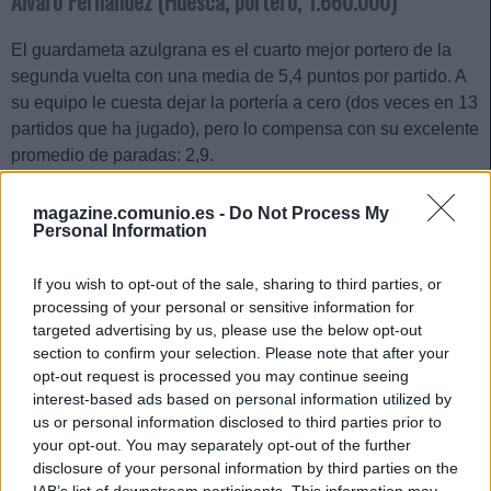
Álvaro Fernández (Huesca, portero, 1.660.000)
El guardameta azulgrana es el cuarto mejor portero de la
segunda vuelta con una media de 5,4 puntos por partido. A
su equipo le cuesta dejar la portería a cero (dos veces en 13
partidos que ha jugado), pero lo compensa con su excelente
promedio de paradas: 2,9.
Por 1,6 millones, tiene una mejor media total de puntos
magazine.comunio.es -
Do Not Process My
(4,62) que porteros más caros como Rui Silva (2,6 millones),
Personal Information
Pacheco (2,8 millones) o Asenjo (2,4 millones).
If you wish to opt-out of the sale, sharing to third parties, or
Igor Zubeldia (Real Sociedad, defensa, 1.570.000)
processing of your personal or sensitive information for
targeted advertising by us, please use the below opt-out
El zaguero txuri-urdin es un habitual en las alineaciones de
section to confirm your selection. Please note that after your
Imanol cuando está disponible, participando hasta ahora en
opt-out request is processed you may continue seeing
16 partidos con una aceptable media de 4 puntos. La Real
interest-based ads based on personal information utilized by
us or personal information disclosed to third parties prior to
es el cuarto equipo que menos goles encaja (20), por lo que
your opt-out. You may separately opt-out of the further
sus defensas son recomendables y ninguno supera los 2,5
disclosure of your personal information by third parties on the
millones.
IAB’s list of downstream participants. This information may