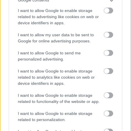
Google consents
En lo que llevamos de temporada ha marcado 3 goles y
lleva una media de 5,73 puntos en Comunio y 7,05 en
I want to allow Google to enable storage
SofaScore. Es baja para la jornada 25 por acumulación de
related to advertising like cookies on web or
device identifiers in apps.
amonestaciones.
Sergi Guardiola (Valladolid, delantero, 1.870.000)
I want to allow my user data to be sent to
Google for online advertising purposes.
El delantero parece que ha dejado atrás sus problemas
I want to allow Google to send me
físicos y ha vuelto al once titular blanquivioleta, siendo de la
personalized advertising.
partida en los dos últimos encuentros ligueros. Su media de
puntos es de 3,3, baja para un delantero, pero hay pocos
I want to allow Google to enable storage
que sean titulares y valgan menos de 2 millones.
related to analytics like cookies on web or
device identifiers in apps.
Los fichajes de invierno más recomendables
I want to allow Google to enable storage
Muchos jugadores llegaron a
related to functionality of the website or app.
LaLiga en el mercado de invierno,
pero sólo unos pocos están
I want to allow Google to enable storage
mereciendo la pena en Comunio,
related to personalization.
como por ejemplo Papu Gómez.
Repasamos los fichajes de