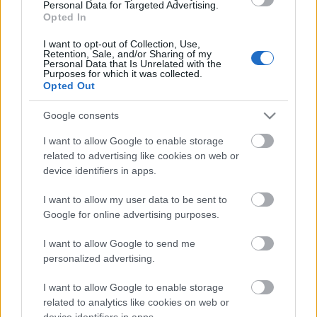
Personal Data for Targeted Advertising.
De la mano de Sergio, el Cádiz ha mejorado en juego y
Opted In
puntos. El técnico tiene una defensa bastante fija en la que
I want to opt-out of Collection, Use,
Carlos Akapo ocupa el lateral derecho y está rindiendo a
Retention, Sale, and/or Sharing of my
Personal Data that Is Unrelated with the
buen nivel. El hispano-guineano ha sumado 15 puntos en
Purposes for which it was collected.
los dos últimos encuentros sin marcar gol o asistir.
Opted Out
Google consents
El consejo de compra Comunio de la semana: Diego
Rico
I want to allow Google to enable storage
Cada semana os presentamos un
related to advertising like cookies on web or
jugador que no está en muchas
device identifiers in apps.
plantillas de Comunio y del que se
puede esperar un aumento de
I want to allow my user data to be sent to
valor de mercado a corto o medio
Google for online advertising purposes.
plazo. En esta ocasión analizamos
I want to allow Google to send me
a Diego Rico, jugador de la Real
personalized advertising.
Sociedad.
I want to allow Google to enable storage
related to analytics like cookies on web or
Gerard Gumbau (Elche, centrocampista, 1.130.000)
device identifiers in apps.