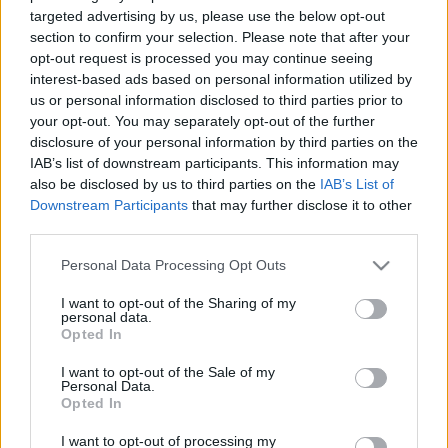
el centro de la defensa de Osasuna a Aridane Hernández.
targeted advertising by us, please use the below opt-out
El canario se ha pasado la mayor parte de la temporada
section to confirm your selection. Please note that after your
lesionado y sólo ha disputado 9 partidos -6 como titular- en
opt-out request is processed you may continue seeing
los que ha sumado un total de 24 puntos. Contra el Alavés
interest-based ads based on personal information utilized by
us or personal information disclosed to third parties prior to
tendrá una buena oportunidad para mejorar sus números y
your opt-out. You may separately opt-out of the further
tiene un valor de 1,4 millones.
disclosure of your personal information by third parties on the
Domingos Duarte (Granada, defensa, 1.260.000)
IAB’s list of downstream participants. This information may
also be disclosed by us to third parties on the
IAB’s List of
Downstream Participants
that may further disclose it to other
El central portugués está de vuelta tras un primer tramo de
third parties.
temporada irregular y lleno de problemas físicos, y ya es
una pieza fundamental en la defensa rojiblanca. Tras su
Please note that this website/app uses one or more Google
Personal Data Processing Opt Outs
services and may gather and store information including but
expulsión en la jornada 26 (-8 puntos), ha sido titular en los
not limited to your visit or usage behaviour. You may click to
I want to opt-out of the Sharing of my
últimos tres partidos en los que ha sumado 7, 2 y 5 puntos.
personal data.
grant or deny consent to Google and its third-party tags to
Esta jornada tendrá un duelo complicado ante el Sevilla,
Opted In
use your data for below specified purposes in below Google
pero puede valorar bien si está acertado en estadísticas
consent section.
I want to opt-out of the Sale of my
como duelos y despejes.
Personal Data.
Opted In
Carlos Akapo (Cádiz, defensa, 1.250.000)
I want to opt-out of processing my