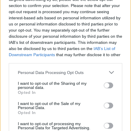
section to confirm your selection. Please note that after your
Diego Carlos y Rekik siguen lesionados, así que Nemanja
opt-out request is processed you may continue seeing
Gudelj podría repetir como titular en el centro de la defensa
interest-based ads based on personal information utilized by
del Sevilla para enfrentarse a la Real Sociedad. El serbio
us or personal information disclosed to third parties prior to
lleva dos partidos consecutivos jugando de inicio en los que
your opt-out. You may separately opt-out of the further
ha sumado 10 puntos en total y vale tan sólo 660.000 euros.
disclosure of your personal information by third parties on the
IAB’s list of downstream participants. This information may
Jorge Miramón (Levante, defensa, 760.000)
also be disclosed by us to third parties on the
IAB’s List of
Downstream Participants
that may further disclose it to other
El lateral derecho granota volverá al once tras cumplir
third parties.
sanción por acumulación de amonestaciones en la jornada
Please note that this website/app uses one or more Google
Personal Data Processing Opt Outs
28. Miramón, quien ha sumado 10 puntos en sus últimas
services and may gather and store information including but
tres participaciones, puede serte útil como parche para
not limited to your visit or usage behaviour. You may click to
I want to opt-out of the Sharing of my
personal data.
completar tu defensa de la jornada 29 por sus 760.000
grant or deny consent to Google and its third-party tags to
Opted In
use your data for below specified purposes in below Google
euros de precio.
consent section.
I want to opt-out of the Sale of my
Giovanni González (Mallorca, defensa, 790.000)
Personal Data.
Opted In
Maffeo causará baja por sanción en la visita del Mallorca al
I want to opt-out of processing my
Personal Data for Targeted Advertising.
Espanyol, por lo que Luis García tendrá que tirar del fichaje