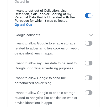
Opted In
invernal Gio González para cubrir su ausencia en el lateral
derecho. El charrúa ha jugado hasta la fecha cuatro partidos
I want to opt-out of Collection, Use,
Retention, Sale, and/or Sharing of my
como bermellón y fue titular en la jornada 27, en la que
Personal Data that Is Unrelated with the
Purposes for which it was collected.
anotó un gol. Promedia 4,25 puntos y su valor es de
Opted Out
790.000 euros.
Google consents
El consejo de compra Comunio de la semana: Víctor
I want to allow Google to enable storage
Chust
related to advertising like cookies on web or
Cada semana os presentamos un
device identifiers in apps.
jugador que no está en muchas
plantillas de Comunio y del que se
I want to allow my user data to be sent to
puede esperar un aumento de
Google for online advertising purposes.
valor de mercado a corto o medio
plazo. Hoy le toca el turno a Víctor
I want to allow Google to send me
Chust, defensa del Cádiz.
personalized advertising.
I want to allow Google to enable storage
Fernando Calero (Espanyol, defensa, 800.000)
related to analytics like cookies on web or
device identifiers in apps.