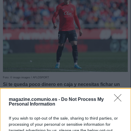
Foto: © imago images / AFLOSPORT
Si te queda poco dinero en caja y necesitas fichar un
futbolista ‘low cost’ para completar tu equipo de la
jornada 29, te traemos tres defensas y dos
magazine.comunio.es -
Do Not Process My
Personal Information
centrocampistas que pueden tener minutos y cuestan
menos de 1 millón.
If you wish to opt-out of the sale, sharing to third parties, or
Nemanja Gudelj (Sevilla, centrocampista, 660.000)
processing of your personal or sensitive information for
targeted advertising by us, please use the below opt-out