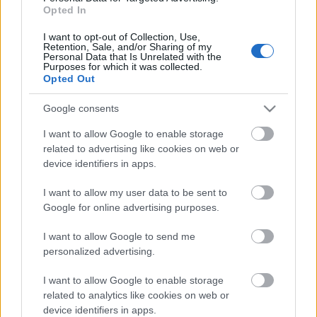
cantidad superior a su media de la temporada de 3,28. Por
Opted In
580.000 euros es una opción a buen precio para reforzar tu
I want to opt-out of Collection, Use,
equipo. Además, es el lanzador de faltas directas del equipo
Retention, Sale, and/or Sharing of my
Personal Data that Is Unrelated with the
azulón.
Purposes for which it was collected.
Opted Out
Titulares por sorpresa de la jornada 34: ¿A comprar?
Google consents
Antonio Blanco fue titular con el
Real Madrid y podría convertirse
I want to allow Google to enable storage
en una de las revelaciones en el
related to advertising like cookies on web or
final de LaLiga. Repasamos el
device identifiers in apps.
resto de titulares por sorpresa de
la jornada 34.
I want to allow my user data to be sent to
Google for online advertising purposes.
I want to allow Google to send me
Iván Marcone
(Elche, centrocampista, 980.000, 101
personalized advertising.
puntos)
I want to allow Google to enable storage
related to analytics like cookies on web or
El argentino es titular indiscutible para Fran Escribá en el
device identifiers in apps.