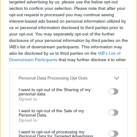
targeted advertising by us, please use the below opt-out
defensa amarilla. El defensor argentino ha disputado un
section to confirm your selection. Please note that after your
total de 21 encuentros este curso en los que ha sumado 3
opt-out request is processed you may continue seeing
puntos de media.
interest-based ads based on personal information utilized by
Javi Martínez Calvo
(Osasuna, delantero, 590.000, 34
us or personal information disclosed to third parties prior to
your opt-out. You may separately opt-out of the further
puntos)
disclosure of your personal information by third parties on the
IAB’s list of downstream participants. This information may
Arrasate probablemente siga dando minutos al joven
also be disclosed by us to third parties on the
IAB’s List of
Downstream Participants
that may further disclose it to other
canterano rojillo en la visita navarra a San Mamés.
third parties.
Actualmente es una de las opciones más económicas que
existen para reforzar tu delantera en el juego, ya que
Please note that this website/app uses one or more Google
Personal Data Processing Opt Outs
promedia 4,25 puntos por sólo 590.000 euros de valor.
services and may gather and store information including but
not limited to your visit or usage behaviour. You may click to
I want to opt-out of the Sharing of my
David Timor
(Getafe, centrocampista, 580.000, 82
personal data.
grant or deny consent to Google and its third-party tags to
Opted In
puntos)
use your data for below specified purposes in below Google
consent section.
I want to opt-out of the Sale of my
Personal Data.
El valenciano volverá a hacer pareja con Djené en el centro
Opted In
de la defensa azulona en la jornada 35. En sus últimas
I want to opt-out of processing my
cuatro apariciones promedia 4 puntos por partido, una
Personal Data for Targeted Advertising.