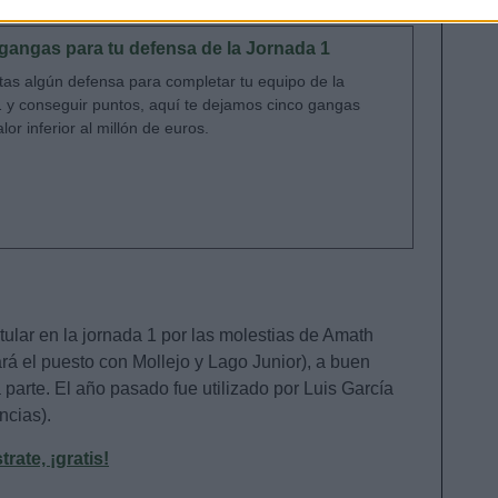
angas para tu defensa de la Jornada 1
itas algún defensa para completar tu equipo de la
1 y conseguir puntos, aquí te dejamos cinco gangas
lor inferior al millón de euros.
itular en la jornada 1 por las molestias de Amath
ará el puesto con Mollejo y Lago Junior), a buen
parte. El año pasado fue utilizado por Luis García
ncias).
ate, ¡gratis!