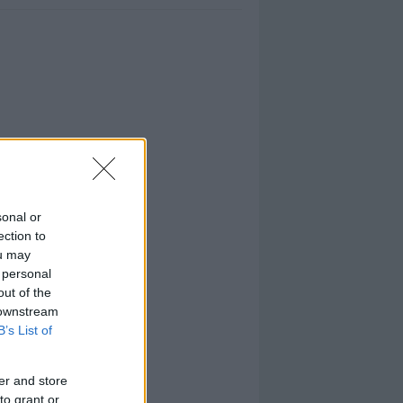
sonal or
ection to
ou may
 personal
out of the
 downstream
B’s List of
er and store
to grant or