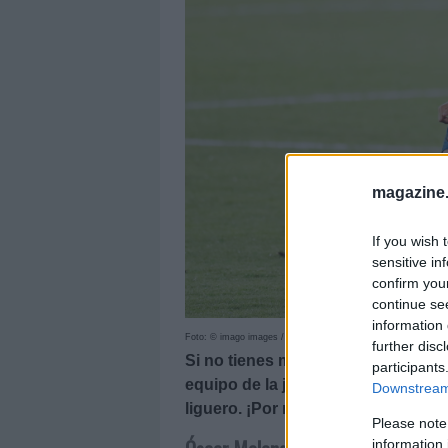
magazine
If you wish 
sensitive in
confirm you
continue se
information 
Foto: © imago images / AFLOSPORT
further disc
Si no tienes mucho dinero en caja
participants
equipo de la jornada 1, te traemos
Downstream 
liguero. ¡Por menos de 1 millón!
Please note
information 