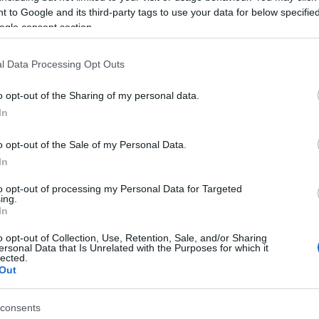
)
 to Google and its third-party tags to use your data for below specifi
ogle consent section.
iones de ser titular en el debut liguero de los de
orada pasada jugó 28 partidos (22 como titular) en
l Data Processing Opt Outs
y dando una asistencia. Su valor de mercado actual
o opt-out of the Sharing of my personal data.
In
ras una fructífera cesión en el Real Oviedo (37
o opt-out of the Sale of my Personal Data.
en el duelo frente al Mallorca, pero no en la medular,
In
e Marc Bartra tiene molestias. En el juego viene
to opt-out of processing my Personal Data for Targeted
 opción muy barata para reforzar la posición
ing.
In
o opt-out of Collection, Use, Retention, Sale, and/or Sharing
ersonal Data that Is Unrelated with the Purposes for which it
s para la jornada 1
lected.
Out
enes mucho dinero en caja y necesitas delanteros que
os, bonitos y baratos para la jornada 1, te traemos
ciones por menos de 2 millones.
consents