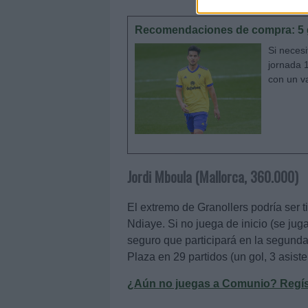
Recomendaciones de compra: 5 g
Si neces
jornada 
con un va
Jordi Mboula (Mallorca, 360.000)
El extremo de Granollers podría ser t
Ndiaye. Si no juega de inicio (se jug
seguro que participará en la segunda 
Plaza en 29 partidos (un gol, 3 asiste
¿Aún no juegas a Comunio? Regístr