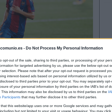
.comunio.es -
Do Not Process My Personal Information
to opt-out of the sale, sharing to third parties, or processing of your per
formation for targeted advertising by us, please use the below opt-out s
r selection. Please note that after your opt-out request is processed y
eing interest-based ads based on personal information utilized by us or
disclosed to third parties prior to your opt-out. You may separately opt-
losure of your personal information by third parties on the IAB’s list of
 y necesitas centrocampistas para completar tu
. This information may also be disclosed by us to third parties on the
IA
 cinco que pueden tener minutos en el debut
Participants
that may further disclose it to other third parties.
 that this website/app uses one or more Google services and may gath
including but not limited to your visit or usage behaviour. You may click 