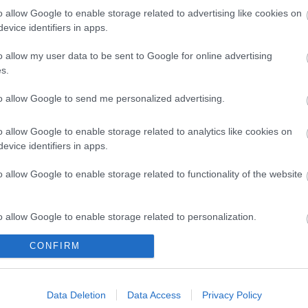
o allow Google to enable storage related to advertising like cookies on
evice identifiers in apps.
o allow my user data to be sent to Google for online advertising
s.
o, 630.000)
to allow Google to send me personalized advertising.
en la Real (13 partidos), Merquelanz ha hecho las
encontrarse con el que fuera su entrenador en el
o allow Google to enable storage related to analytics like cookies on
sacó lo mejor del irundarra en 2019/20, temporada en
evice identifiers in apps.
ncias. Probablemente tenga minutos en el encuentro
o allow Google to enable storage related to functionality of the website
ble fichaje no sólo para la jornada 1, sino para todo
)
o allow Google to enable storage related to personalization.
CONFIRM
o allow Google to enable storage related to security, including
mente reestablecido de los problemas físicos que
cation functionality and fraud prevention, and other user protection.
de ser titular en el debut liguero de los granotas en
Mickael Malsa. La temporada pasada jugó 21 partidos
Data Deletion
Data Access
Privacy Policy
alor actual es de 810.000 €.