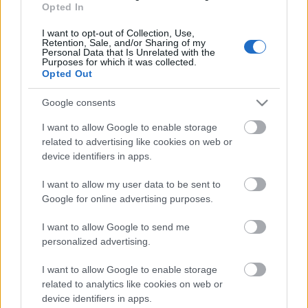
Opted In
temporadas, con 11 goles, 7 asistencias y una media de
188,5 puntos en el juego. Cuesta 2,9 millones cuando su
I want to opt-out of Collection, Use,
valor medio durante el curso pasado fue de 6 millones.
Retention, Sale, and/or Sharing of my
Personal Data that Is Unrelated with the
Purposes for which it was collected.
Opted Out
Abierta la Macroliga Comunio Magazine 21/22
Comunio Magazine abre su
Google consents
particular Macroliga para la
I want to allow Google to enable storage
temporada 21/22 de Comunio.
related to advertising like cookies on web or
¿Quieres registrarte y aspirar a
device identifiers in apps.
alguno de los premios finales? Te
explicamos cómo hacerlo.
I want to allow my user data to be sent to
Google for online advertising purposes.
Eric García (Barcelona, defensa, 2.860.000)
I want to allow Google to send me
personalized advertising.
El internacional español tendrá un rol importante en el
I want to allow Google to enable storage
Barcelona y actualmente tiene un precio muy asequible
related to analytics like cookies on web or
pese jugar en uno de los equipos punteros del campeonato:
device identifiers in apps.
2,8 millones. Probablemente suba su valor durante el