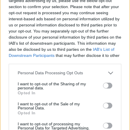
targeted advertising by us, please use the below opt-out
Sevilla, tiene un valor de mercado actual por debajo de los
section to confirm your selection. Please note that after your
3 millones. En las dos últimas temporadas ha sumado 184 y
opt-out request is processed you may continue seeing
162 puntos y su precio osciló entre los 4,5 y 7 millones el
interest-based ads based on personal information utilized by
año pasado. Un auténtico chollo.
us or personal information disclosed to third parties prior to
your opt-out. You may separately opt-out of the further
José Campaña (Levante, centrocampista, 2.480.000)
disclosure of your personal information by third parties on the
IAB’s list of downstream participants. This information may
Tras 220 días de baja y jugar tan sólo 9 partidos de LaLiga
also be disclosed by us to third parties on the
IAB’s List of
en 2020/21 por un sinfín de problemas musculares, José
Downstream Participants
that may further disclose it to other
Campaña está de vuelta para iniciar la pretemporada con el
third parties.
Levante. Su precio está por debajo de los 2,5 millones, bajo
Please note that this website/app uses one or more Google
Personal Data Processing Opt Outs
para un futbolista que el año pasado tuvo una media
services and may gather and store information including but
SofaScore
de 7,21 y en las temporadas 2018/19 y 2019/20
not limited to your visit or usage behaviour. You may click to
I want to opt-out of the Sharing of my
personal data.
de Comunio sumó 206 y 210 puntos respectivamente.
grant or deny consent to Google and its third-party tags to
Opted In
use your data for below specified purposes in below Google
Rubén García (Osasuna, centrocampista, 2.940.000)
consent section.
I want to opt-out of the Sale of my
Personal Data.
Si hay un futbolista de Osasuna que es un seguro de vida
Opted In
para Comunio es Rubén García. El centrocampista de 27
I want to opt-out of processing my
años ha disputado 67 partidos entre las dos últimas
Personal Data for Targeted Advertising.