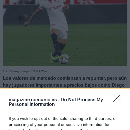
Foto: © imago images / ZUMA Wire
Los valores de mercado comienzan a repuntar, pero aún
hay jugadores importantes a precios bajos como Diego
Carlos del Sevilla. Te dejamos cuatro chollos por menos
de 3 millones. ¡A comprar antes de que suban su valor!
magazine.comunio.es -
Do Not Process My
Personal Information
Diego Carlos (Sevilla, defensa, 2.960.000)
If you wish to opt-out of the sale, sharing to third parties, or
El brasileño, pieza insustituible para Lopetegui en el
processing of your personal or sensitive information for