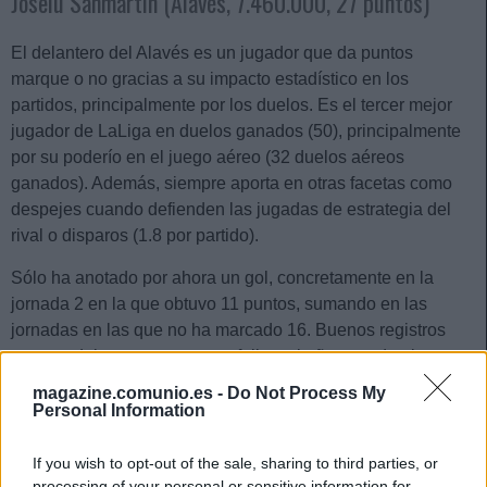
Joselu Sanmartín (Alavés, 7.460.000, 27 puntos)
El delantero del Alavés es un jugador que da puntos
marque o no gracias a su impacto estadístico en los
partidos, principalmente por los duelos. Es el tercer mejor
jugador de LaLiga en duelos ganados (50), principalmente
por su poderío en el juego aéreo (32 duelos aéreos
ganados). Además, siempre aporta en otras facetas como
despejes cuando defienden las jugadas de estrategia del
rival o disparos (1.8 por partido).
Sólo ha anotado por ahora un gol, concretamente en la
jornada 2 en la que obtuvo 11 puntos, sumando en las
jornadas en las que no ha marcado 16. Buenos registros
para un delantero que nunca falla y el año pasado obtuvo
219 puntos.
magazine.comunio.es -
Do Not Process My
Personal Information
Raúl García (Athletic, 9.790.000, 24 puntos)
If you wish to opt-out of the sale, sharing to third parties, or
No ha marcado aún ningún gol, pero Raúl García sigue
processing of your personal or sensitive information for