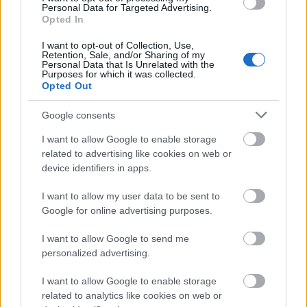
un buen rendimiento y han subido
Personal Data for Targeted Advertising.
Opted In
su cotización tras 5 jornadas. Te
traemos seis que están siendo
I want to opt-out of Collection, Use,
sorpresas en este inicio de
Retention, Sale, and/or Sharing of my
Personal Data that Is Unrelated with the
temporada.
Purposes for which it was collected.
Opted Out
Kike García (Eibar, 4.740.000, 36 puntos)
Google consents
I want to allow Google to enable storage
El delantero del Eibar está siendo una de las revelaciones
related to advertising like cookies on web or
de la temporada en Comunio. Ha visto puerta en dos de los
device identifiers in apps.
cinco partidos que ha disputado consiguiendo 20 puntos,
pero en el resto no ha puntuado nada mal con una media de
I want to allow my user data to be sent to
Google for online advertising purposes.
5,3 puntos por encuentro.
Estadísticamente está aportando mucho a su equipo en
I want to allow Google to send me
personalized advertising.
diversas facetas del juego. Es el quinto mejor jugador de
LaLiga en duelos ganados (47), octavo en disparos (9) y
I want to allow Google to enable storage
tercero en faltas recibidas (13). Ahora mismo, un delantero
related to analytics like cookies on web or
muy fiable que puntúa bien incluso cuando no marca.