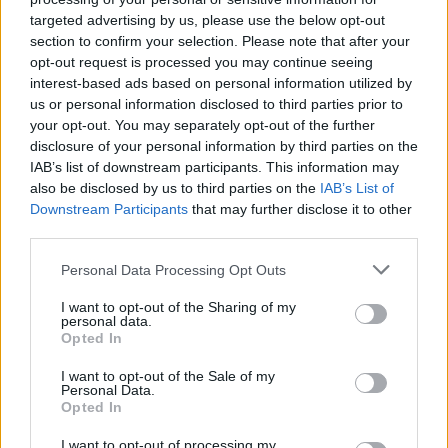
puntuando bien. El delantero rojiblanco lleva una media de
targeted advertising by us, please use the below opt-out
6 puntos por partido tras haber conseguido 6, 6, 4 y 8 puntos
section to confirm your selection. Please note that after your
opt-out request is processed you may continue seeing
respectivamente en las cuatro jornadas que ha disputado.
interest-based ads based on personal information utilized by
Su secreto para obtener buenas puntuaciones sin marcar
us or personal information disclosed to third parties prior to
your opt-out. You may separately opt-out of the further
son, como en el caso de Joselu, los duelos. Actualmente es
disclosure of your personal information by third parties on the
el segundo jugador del campeonato que más duelos gana
IAB’s list of downstream participants. This information may
por partido con una media de 13,8, destacando en los
also be disclosed by us to third parties on the
IAB’s List of
aéreos con un 9.8. Pero no sólo de las disputas vive Raúl,
Downstream Participants
that may further disclose it to other
es el quinto jugador que más dispara del campeonato con
third parties.
2.5 remates por partido y aporta más de 1.0 despejes,
Please note that this website/app uses one or more Google
Personal Data Processing Opt Outs
interceptaciones y entradas , aspectos que valoren
services and may gather and store information including but
positivamente en
SofaScore
.
not limited to your visit or usage behaviour. You may click to
I want to opt-out of the Sharing of my
personal data.
grant or deny consent to Google and its third-party tags to
Opted In
Bueno y barato: seis sorpresas del inicio de
use your data for below specified purposes in below Google
temporada
consent section.
I want to opt-out of the Sale of my
Personal Data.
Muchos jugadores que costaban
Opted In
menos de 2 millones cuando
empezó la temporada están dando
I want to opt-out of processing my