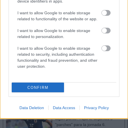
device identifiers in apps.
Marco Asensio (Real Madrid, 7.680.000, 12 puntos)
I want to allow Google to enable storage
related to functionality of the website or app.
El extremo blanco es otro jugador que no necesita marcar
goles para recibir buenas valoraciones, ya que es capaz de
I want to allow Google to enable storage
related to personalization.
aportar en otros apartados ofensivos como ocasiones
creadas, pases clave, disparos o regates.
I want to allow Google to enable storage
related to security, including authentication
En los dos partidos de Liga que ha disputado sumó 12
functionality and fraud prevention, and other
puntos y eso que no disparó a puerta. Su efectividad en los
user protection.
regates (100% completados) y pases clave (1.5) están
haciendo que sus valoraciones en SofaScore estén siendo
realmente buenas.
CONFIRM
Jornada 6: 5 "parches" para completar tu once
¿Necesitas completar tu once con
Data Deletion
Data Access
Privacy Policy
un jugador barato que pueda darte
algún punto? Aquí te dejamos 5
"parches" para la jornada 6.