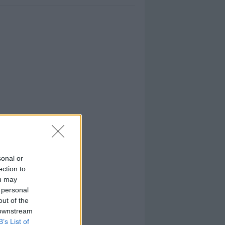
sonal or
ection to
ou may
 personal
out of the
 downstream
B’s List of