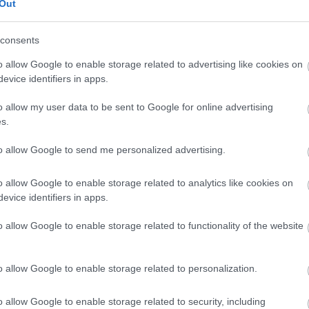
Out
 para comprar jugadores y reforzar tu equipo. Aquí
s cinco opciones de fichaje baratas para la jornada
consents
o allow Google to enable storage related to advertising like cookies on
evice identifiers in apps.
o allow my user data to be sent to Google for online advertising
 delantero, 12.650.000, 60 puntos como local)
s.
to allow Google to send me personalized advertising.
dos, esos los números de Mikel Oyarzabal esta
. El donostiarra suma el 63% de sus puntos en su
o allow Google to enable storage related to analytics like cookies on
 el juego como local. Y eso que se ha perdido un par
evice identifiers in apps.
ponible en la jornada 14 o 15.
o allow Google to enable storage related to functionality of the website
3.170.000, 63 puntos como local)
egue en Balaidos o el Bernabéu, pero en casa
o allow Google to enable storage related to personalization.
sitante. De sus 115 puntos en total, 63 los ha
ha disputado en Vigo, así como 4 goles de sus 7
o allow Google to enable storage related to security, including