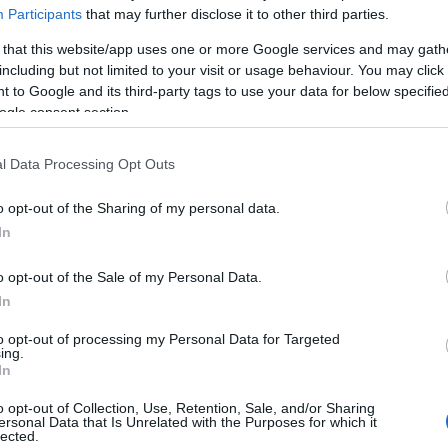
Participants
that may further disclose it to other third parties.
rocampista, 8.480.000, 52 puntos)
 that this website/app uses one or more Google services and may gath
 jugadores revelación de la temporada, aunque
including but not limited to your visit or usage behaviour. You may click 
 to Google and its third-party tags to use your data for below specifi
tropolitano que lejos de él. Como local ha
ogle consent section.
idos y como visitante, tan sólo 20 en 5 encuentros.
s en la temporada (4 y 2 respectivamente), las ha
l Data Processing Opt Outs
 de futbolista al que no hay que dudar en alinear
le como visitante.
o opt-out of the Sharing of my personal data.
In
ntero, 12.560.000, 57 puntos)
o opt-out of the Sale of my Personal Data.
 91 puntos en el Estadio de la Cerámica, dónde ha
In
y su única asistencia hasta la fecha. 9,50 puntos de
anquicia de los de Emery que es recomendable
to opt-out of processing my Personal Data for Targeted
ing.
In
o opt-out of Collection, Use, Retention, Sale, and/or Sharing
 para la jornada 14
ersonal Data that Is Unrelated with the Purposes for which it
lected.
ma jornada empieza el viernes, así que aún tienes hoy