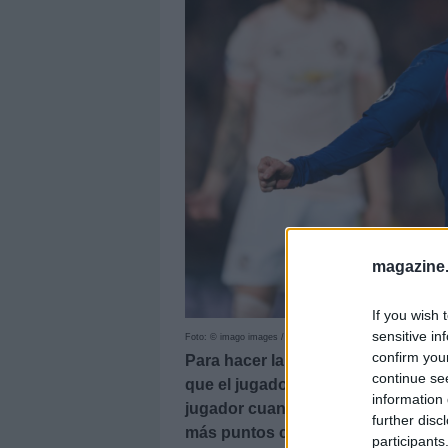
magazine
If you wish 
sensitive in
Foto: © imago images / DeFodi059
confirm you
Para hacer la alineación hay que t
continue se
que el jugador sea titular, su est
information 
jugador cuando juega en su estadio
further disc
más puntos consiguen jugando co
participants