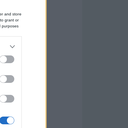
er and store
to grant or
ed purposes