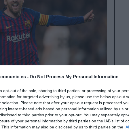
.comunio.es -
Do Not Process My Personal Information
to opt-out of the sale, sharing to third parties, or processing of your per
formation for targeted advertising by us, please use the below opt-out s
r selection. Please note that after your opt-out request is processed y
ener en cuenta factores como la posibilidad de
eing interest-based ads based on personal information utilized by us or
ado de forma, rival…pero también cómo rinde el
disclosed to third parties prior to your opt-out. You may separately opt-
 o lejos de él! Estos son los 5 futbolistas que
losure of your personal information by third parties on the IAB’s list of
mo local.
. This information may also be disclosed by us to third parties on the
IA