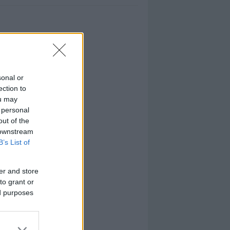
sonal or
ection to
ou may
 personal
out of the
 downstream
B’s List of
er and store
to grant or
ed purposes