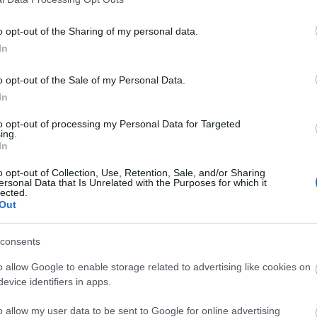
sta, 830.000)
o opt-out of the Sharing of my personal data.
jornada acompañando a Lucas Boyé en el ataque y
In
 al Elche con el Real Valladolid. Desde su llegada al
 partidos en los que ha sumado 11 puntos. ¿Marcará
o opt-out of the Sale of my Personal Data.
de ante los de Pacheta?
In
ensa, 700.000)
to opt-out of processing my Personal Data for Targeted
ing.
In
aridad en la jornada 24 tras varias semanas fuera del
nquillo a Lucas Olaza. En los 11 partidos que ha
o opt-out of Collection, Use, Retention, Sale, and/or Sharing
promedia 3,67 puntos por encuentro.
ersonal Data that Is Unrelated with the Purposes for which it
lected.
Out
470.000)
consents
Fernando Martínez en el duelo ante el Villarreal
lar en la visita rojiblanca a Sevilla. El ex portero
o allow Google to enable storage related to advertising like cookies on
canso a Fernando contra los de Setién y cuajó una
evice identifiers in apps.
s paradas de mérito, aunque no pudo evitar los dos
o allow my user data to be sent to Google for online advertising
erzo a muy bajo coste para tu portería.