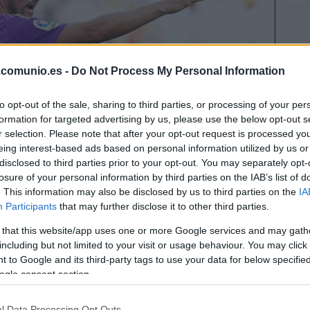
.comunio.es -
Do Not Process My Personal Information
to opt-out of the sale, sharing to third parties, or processing of your per
formation for targeted advertising by us, please use the below opt-out s
r selection. Please note that after your opt-out request is processed y
eing interest-based ads based on personal information utilized by us or
disclosed to third parties prior to your opt-out. You may separately opt-
losure of your personal information by third parties on the IAB’s list of
. This information may also be disclosed by us to third parties on the
IA
Participants
that may further disclose it to other third parties.
 that this website/app uses one or more Google services and may gath
including but not limited to your visit or usage behaviour. You may click 
completar tu equipo de la jornada 25, a
 to Google and its third-party tags to use your data for below specifi
onsejos ‘low cost’ con un valor de mercado
ogle consent section.
l Data Processing Opt Outs