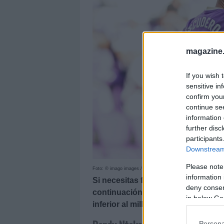
magazine
If you wish 
sensitive in
confirm you
continue se
information 
further disc
participants
Downstream 
Please note
Foto: © imago images / Alterphotos
information 
Si necesitas fichajes baratos para 
deny consent
continuación te ofrecemos cinco c
in below Go
inferior al millón de euros.
Persona