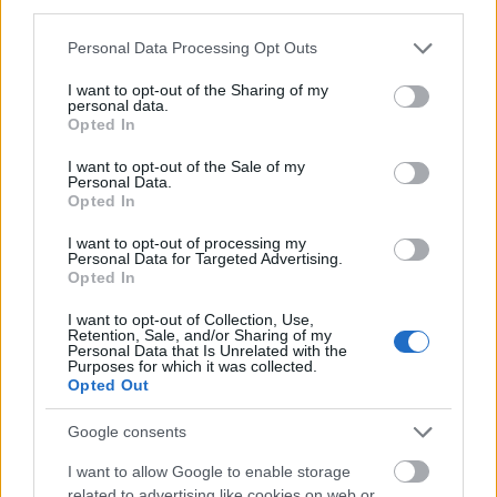
third parties.
en el lateral izquierdo blanco en el último partido del año en
Please note that this website/app uses one or more Google
el Bernabéu será Fran García, quien se perdió el último
Personal Data Processing Opt Outs
services and may gather and store information including but
encuentro por sanción. El ex del Rayo tiene un precio actual
not limited to your visit or usage behaviour. You may click to
I want to opt-out of the Sharing of my
en Comunio de 800.000 euros y puede ser un buen parche
personal data.
grant or deny consent to Google and its third-party tags to
para tu defensa de la jornada 17.
Opted In
use your data for below specified purposes in below Google
consent section.
I want to opt-out of the Sale of my
Personal Data.
Opted In
I want to opt-out of processing my
Filip Ugrinic (Valencia, centrocampista,
Personal Data for Targeted Advertising.
Opted In
910.000)
I want to opt-out of Collection, Use,
Retention, Sale, and/or Sharing of my
El centrocampista suizo fue titular por primera vez en la
Personal Data that Is Unrelated with the
temporada en la derrota del Valencia en el Metropolitano y
Purposes for which it was collected.
Opted Out
podría repetir en el choque que abrirá la jornada 17 contra
el Mallorca. Ugrinic tan sólo ha disputado siete partidos este
Google consents
curso, pero en ellos ha dado 2 asistencias y promedia 3,86
puntos.
I want to allow Google to enable storage
related to advertising like cookies on web or