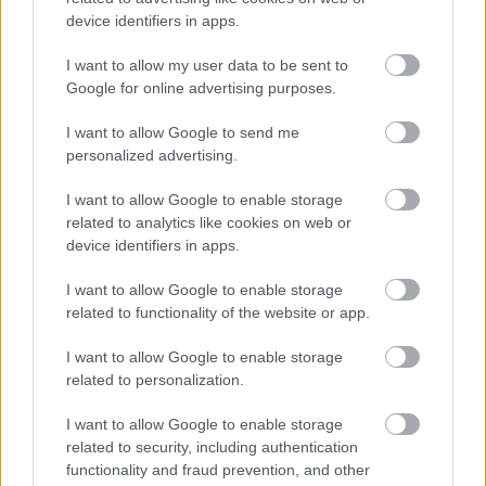
device identifiers in apps.
Comunio: cambios de posición de invierno (25/26)
LaLiga afrontará un parón por
I want to allow my user data to be sent to
Navidad y en Comunio
Google for online advertising purposes.
aprovecharemos esta pausa para
I want to allow Google to send me
modificar la demarcación de
personalized advertising.
algunos jugadores para lo que
queda de temporada. Los cambios
I want to allow Google to enable storage
de posición de invierno se harán
related to analytics like cookies on web or
efectivos en el juego el próximo 23
device identifiers in apps.
de diciembre.
I want to allow Google to enable storage
related to functionality of the website or app.
I want to allow Google to enable storage
related to personalization.
Thomas Lemar (Girona, centrocampista,
I want to allow Google to enable storage
510.000)
related to security, including authentication
functionality and fraud prevention, and other