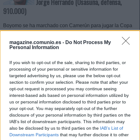
Jorge Herrando (Osasuna, defensa,
910.000)
Boyomo se ha marchado con Camerún para jugar la Copa
África y será baja en la jornada 17. Su puesto en el once
rojillo será cubierto casi con total seguridad por Jorge
magazine.comunio.es -
Do Not Process My
Personal Information
Herrando, quien ya fue titular en el último partido ante el
Barcelona. El central tiene un valor de mercado de 910.000
If you wish to opt-out of the sale, sharing to third parties, or
euros y promedia 3,18 puntos en la temporada.
processing of your personal or sensitive information for
targeted advertising by us, please use the below opt-out
section to confirm your selection. Please note that after your
opt-out request is processed you may continue seeing
interest-based ads based on personal information utilized by
Fran García (Real Madrid, defensa,
us or personal information disclosed to third parties prior to
800.000)
your opt-out. You may separately opt-out of the further
disclosure of your personal information by third parties on the
IAB’s list of downstream participants. This information may
Álvaro Carreras volverá a ser baja este fin de semana al
also be disclosed by us to third parties on the
IAB’s List of
tener que cumplir su segundo partido de sanción tras su
Downstream Participants
that may further disclose it to other
expulsión contra el Celta en la jornada 15. Así que el titular