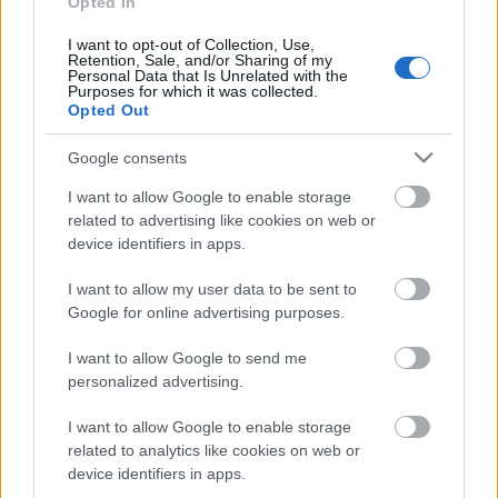
Opted In
contra el Villarreal. El ceutí Anuar debería ser uno de los
elegidos por parte del técnico argentino para ocupar uno de
I want to opt-out of Collection, Use,
Retention, Sale, and/or Sharing of my
los puestos en la medular. El centrocampista promedia 5
Personal Data that Is Unrelated with the
Purposes for which it was collected.
puntos en los 12 partidos que ha disputado este curso.
Opted Out
Los sancionados de la jornada 22: ¿Quiénes suplirán
Google consents
a De Paul & cía?
I want to allow Google to enable storage
Nueve jugadores se perderán la
related to advertising like cookies on web or
jornada 22 de LaLiga 24/25 al
device identifiers in apps.
estar sancionados, entre ellos De
Paul y Alderete. ¿Quiénes les
I want to allow my user data to be sent to
reemplazarán en sus respectivos
Google for online advertising purposes.
equipos?
I want to allow Google to send me
personalized advertising.
Kike Barja (Osasuna, centrocampista, 750.000)
I want to allow Google to enable storage
related to analytics like cookies on web or
El extremo rojillo ha tenido minutos en los últimos partidos
device identifiers in apps.
de Osasuna y fue titular en la jornada 21, en la que logró 4