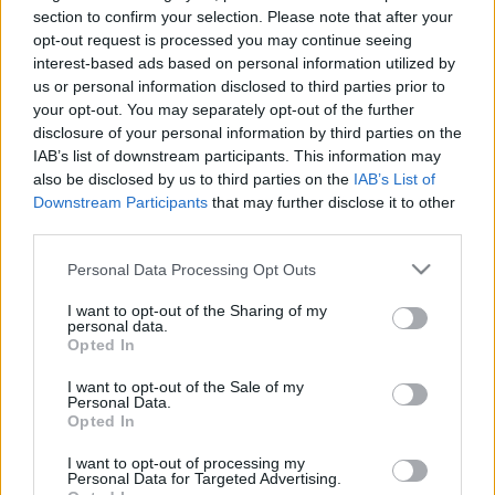
Athletic Club tras cumplir sanción en la jornada 21. Perraud
section to confirm your selection. Please note that after your
ha participado esta temporada en 18 partidos, 15 de ellos
opt-out request is processed you may continue seeing
como titular. Su media de puntos no es muy alta (2,83) pero
interest-based ads based on personal information utilized by
puede serte de utilidad si necesitas un defensa de menos
us or personal information disclosed to third parties prior to
de 1 millón de euros para completar tu alineación.
your opt-out. You may separately opt-out of the further
disclosure of your personal information by third parties on the
Carlos Romero (Espanyol, defensa, 810.000)
IAB’s list of downstream participants. This information may
also be disclosed by us to third parties on the
IAB’s List of
Downstream Participants
that may further disclose it to other
El futbolista cedido por el Villarreal será el encargado de
third parties.
sustituir al lesionado Brian Oliván en el lateral izquierdo
perico ante el Real Madrid. Será un partido de gran
Please note that this website/app uses one or more Google
Personal Data Processing Opt Outs
exigencia para un Romero que este curso ha jugado 18
services and may gather and store information including but
partidos en los que ha anotado un gol, repartido una
not limited to your visit or usage behaviour. You may click to
I want to opt-out of the Sharing of my
personal data.
grant or deny consent to Google and its third-party tags to
asistencia y sumado un total de 64 puntos Comunio.
Opted In
use your data for below specified purposes in below Google
Anuar (Valladolid, centrocampista, 960.000)
consent section.
I want to opt-out of the Sale of my
Personal Data.
Opted In
La baja de Mario Martín y el más que posible traspaso de
Kike Pérez deja sin muchas alternativas a Diego Cocca
I want to opt-out of processing my
Personal Data for Targeted Advertising.
para completar su centro del campo de cara al partido