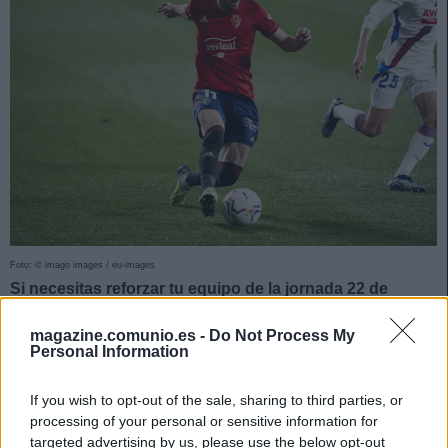
Foto: © imago images / eu-images
Si necesitas reforzar tu equipo de la jornada 22 de
Comunio con un jugador barato, te presentamos cinco
magazine.comunio.es -
Do Not Process My
opciones ‘low cost’ por menos de 1 millón de euros.
Personal Information
Romain Perraud (Betis, defensa, 930.000)
If you wish to opt-out of the sale, sharing to third parties, or
processing of your personal or sensitive information for
El defensa francés volverá al once del Betis contra el
targeted advertising by us, please use the below opt-out