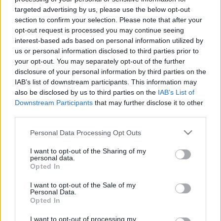
el Espanyol el martes y una de las novedades sería la
targeted advertising by us, please use the below opt-out
entrada de Jesús Vázquez en el lateral izquierdo. El
section to confirm your selection. Please note that after your
canterano está a la sombra de Gayà en el once
opt-out request is processed you may continue seeing
valencianista, pero lleva más puntos en la temporada, con
interest-based ads based on personal information utilized by
una media de 4 por partido.
us or personal information disclosed to third parties prior to
your opt-out. You may separately opt-out of the further
Alejandro Francés (Girona, defensa, 200.000)
disclosure of your personal information by third parties on the
IAB’s list of downstream participants. This information may
El Girona jugará en la jornada 6 contra el Athletic con la
also be disclosed by us to third parties on the
IAB’s List of
defensa bajo mínimos por las ausencias del lesionado
Downstream Participants
that may further disclose it to other
third parties.
David López y los sancionados Witsel y Reis. Michel se
verá obligado de tirar de Alejandro Francés para completar
Please note that this website/app uses one or more Google
Personal Data Processing Opt Outs
la zaga debido a la falta de efectivos. El ex del Real
services and may gather and store information including but
Zaragoza cuesta actualmente 200.000 euros.
not limited to your visit or usage behaviour. You may click to
I want to opt-out of the Sharing of my
personal data.
grant or deny consent to Google and its third-party tags to
Opted In
Mikel Vesga (Athletic, centrocampista, 680.000)
use your data for below specified purposes in below Google
consent section.
I want to opt-out of the Sale of my
Personal Data.
Ernesto Valverde realizará algunos cambios en el equipo
Opted In
que se enfrente al Girona debido a la acumulación de
minutos de muchos de sus futbolistas por la participación en
I want to opt-out of processing my