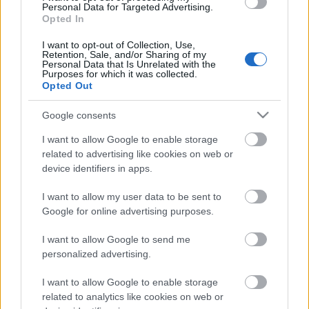
Personal Data for Targeted Advertising.
la Champions. Una de las novedades podría estar en el
Opted In
centro del campo, en el que Mikel Vesga podría tener su
oportunidad tras participar cómo suplente en las cinco
I want to opt-out of Collection, Use,
Retention, Sale, and/or Sharing of my
jornadas disputadas hasta la fecha.
Personal Data that Is Unrelated with the
Purposes for which it was collected.
Opted Out
¡A comprar! Cuatro jugadores destacados de la
jornada 5 por menos de 3 millones
Google consents
Menos de 3 millones de valor de
I want to allow Google to enable storage
mercado y 10 o más puntos en la
related to advertising like cookies on web or
jornada 5 de la temporada 25/26.
device identifiers in apps.
Estos cuatro jugadores pueden
revalorizarse en los próximos días.
I want to allow my user data to be sent to
Google for online advertising purposes.
I want to allow Google to send me
Kervin Arriaga (Levante, centrocampista, 330.000)
personalized advertising.
I want to allow Google to enable storage
El Levante recibirá al Real Madrid el martes y Julián Calero
related to analytics like cookies on web or
podría presentar algunas novedades en su alineación. Uno