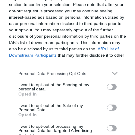
lesionado Nacho Vidal en el lateral derecho carbayón. En la
section to confirm your selection. Please note that after your
jornada 7 fue decisivo en la victoria de su equipo en
opt-out request is processed you may continue seeing
Valencia, dando la asistencia en el segundo tanto a Rondón
interest-based ads based on personal information utilized by
y logrando 7 puntos Comunio. Si necesitas un defensa
us or personal information disclosed to third parties prior to
barato para completar tu equipo de la jornada 8, puede ser
your opt-out. You may separately opt-out of the further
una buena apuesta por sus 550.000 euros de valor de
disclosure of your personal information by third parties on the
IAB’s list of downstream participants. This information may
mercado.
also be disclosed by us to third parties on the
IAB’s List of
Jon Pacheco (Alavés, defensa, 720.000)
Downstream Participants
that may further disclose it to other
third parties.
La suspensión de la FIFA a Facundo Garcés ha abierto la
Please note that this website/app uses one or more Google
Personal Data Processing Opt Outs
puerta de la titularidad al central vasco, quien lleva dos
services and may gather and store information including but
jornadas consecutivas jugando de inicio en el Deportivo
not limited to your visit or usage behaviour. You may click to
I want to opt-out of the Sharing of my
personal data.
grant or deny consent to Google and its third-party tags to
Alavés. En ellas, Pacheco ha logrado 11 puntos Comunio y
Opted In
use your data for below specified purposes in below Google
promedia 5,33 en la temporada. Su valor de mercado es de
consent section.
I want to opt-out of the Sale of my
720.000 euros.
Personal Data.
Opted In
Coba Gomes (Getafe, centrocampista, 500.000)
I want to opt-out of processing my
Personal Data for Targeted Advertising.
El extremo fue uno de los jugadores más destacados del