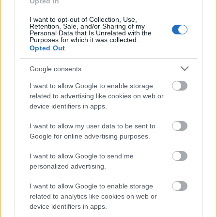
Opted In
Getafe en su último encuentro ante el Levante pese a que
salió desde el banquillo. Su buen rendimiento en ese
I want to opt-out of Collection, Use,
Retention, Sale, and/or Sharing of my
partido podría verse recompensado con una titularidad ante
Personal Data that Is Unrelated with the
Purposes for which it was collected.
Osasuna en la jornada 8 y su precio actual en Comunio es
Opted Out
500.000 euros.
Google consents
Top 5 Comunio: los mejores jugadores en
I want to allow Google to enable storage
septiembre
related to advertising like cookies on web or
Dos jugadores del Levante y tres
device identifiers in apps.
del 'Big Three' han sido los
mejores del mes de septiembre en
I want to allow my user data to be sent to
Comunio.
Google for online advertising purposes.
I want to allow Google to send me
personalized advertising.
I want to allow Google to enable storage
Óscar Valentín (Rayo, centrocampista, 850.000)
related to analytics like cookies on web or
device identifiers in apps.
El capitán rayista lleva tres jornadas consecutivas siendo