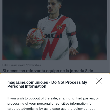
Foto: © imago images / Pressinphoto
Si necesitas reforzar tu equipo de la jornada 8 de
Comunio con un jugador barato, te presentamos cinco
magazine.comunio.es -
Do Not Process My
opciones ‘low cost’ por menos de 1 millón de euros.
Personal Information
Lucas Ahijado (Oviedo, defensa, 550.000)
If you wish to opt-out of the sale, sharing to third parties, or
processing of your personal or sensitive information for
El futbolista ovetense está supliendo a la perfección al
targeted advertising by us, please use the below opt-out