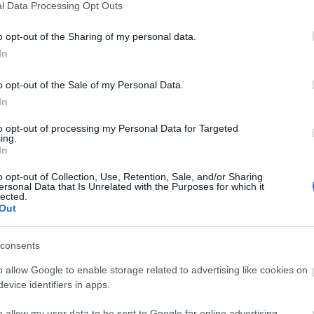
l Data Processing Opt Outs
rimeros minutos en LaLiga 24/25 en el triunfo de su
ejar atrás un problema en la rodilla que le han
o opt-out of the Sharing of my personal data.
osto. Se espera que vuelva a jugar en la jornada 8
In
de mercado de 980.000 euros. Es un jugador que
 Sevilla en lo que queda de curso.
o opt-out of the Sale of my Personal Data.
In
mpista, 860.000)
to opt-out of processing my Personal Data for Targeted
ing.
rnada 8 tras marcar ante el Sevilla y sumar 10 puntos
In
temporada. Kike está dando un buen rendimiento en
o opt-out of Collection, Use, Retention, Sale, and/or Sharing
en siete partidos, seis de ellos como titular. Su valor
ersonal Data that Is Unrelated with the Purposes for which it
lected.
Out
ocampista, 820.000)
consents
stá brillando en las últimas jornadas con el
o allow Google to enable storage related to advertising like cookies on
nte la Real Sociedad completó todo el encuentro y
evice identifiers in apps.
l Betis también jugó los 90 minutos y alcanzó 5
erte con un titular para Arrasate que promedia 4,5
o allow my user data to be sent to Google for online advertising