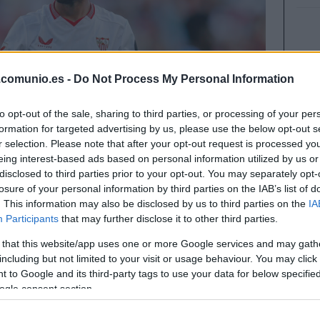
.comunio.es -
Do Not Process My Personal Information
to opt-out of the sale, sharing to third parties, or processing of your per
formation for targeted advertising by us, please use the below opt-out s
r selection. Please note that after your opt-out request is processed y
eing interest-based ads based on personal information utilized by us or
disclosed to third parties prior to your opt-out. You may separately opt-
losure of your personal information by third parties on the IAB’s list of
. This information may also be disclosed by us to third parties on the
IA
Participants
that may further disclose it to other third parties.
 that this website/app uses one or more Google services and may gath
i ya estás pensando en la 8, te presentamos cinco
including but not limited to your visit or usage behaviour. You may click 
 to Google and its third-party tags to use your data for below specifi
tu equipo por menos de 1 millón de euros.
ogle consent section.
980.000)