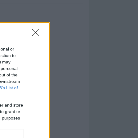
sonal or
ection to
ou may
 personal
out of the
 downstream
B’s List of
er and store
to grant or
ed purposes