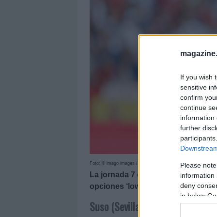
magazine
If you wish 
sensitive in
confirm you
continue se
information 
further disc
participants
Downstream 
Foto: © imago images / Pressinphoto
Please note
La jornada 7 está en juego, pero s
information 
deny consent
opciones ‘low cost’ para reforzar 
in below Go
Suso (Sevilla, centrocampista, 