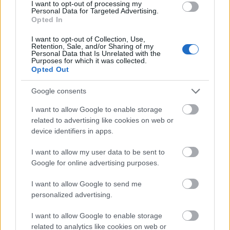
I want to opt-out of processing my
430.000)
Personal Data for Targeted Advertising.
Opted In
El futbolista vasco regresa a la Real Sociedad tras una gran
I want to opt-out of Collection, Use,
Retention, Sale, and/or Sharing of my
campaña cedido en el Mirandés, dónde se convirtió en uno
Personal Data that Is Unrelated with the
Purposes for which it was collected.
de los mejores centrocampistas de la categoría de plata. En
Opted Out
Miranda de Ebro jugó todos los partidos de la temporada
cómo titular, incluido los playoffs, con 4 goles y 2
Google consents
asistencias cómo registros (287 puntos en Comunio de
I want to allow Google to enable storage
Segunda).
related to advertising like cookies on web or
device identifiers in apps.
El pivote defensivo de 23 años debería hacerse un hueco
en la rotación de la Real Sociedad y no hay que descartar
I want to allow my user data to be sent to
que incluso sea el elegido por el nuevo técnico, Sergio
Google for online advertising purposes.
Francisco, cómo sustituto de Martín Zubimendi, quien va a
salir traspasado al Arsenal. Su valor de mercado es de
I want to allow Google to send me
430.000 euros.
personalized advertising.
Ander Guevara (Alavés, centrocampista, 420.000)
I want to allow Google to enable storage
related to analytics like cookies on web or