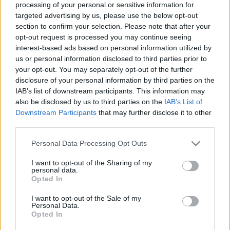
El Mallorca probablemente incorporará un par de jugadores
processing of your personal or sensitive information for
en la parcela ofensiva, pero el atacante japonés debería ser
targeted advertising by us, please use the below opt-out
un futbolista muy utilizado por Arrasate en la parte izquierda
section to confirm your selection. Please note that after your
opt-out request is processed you may continue seeing
del ataque si los problemas físicos le respetan. Si buscas un
interest-based ads based on personal information utilized by
delantero muy barato que no suponga ningún riesgo para
us or personal information disclosed to third parties prior to
tus cuentas, te puedes hacer con él por una oferta mínima
your opt-out. You may separately opt-out of the further
de 360.000 euros.
disclosure of your personal information by third parties on the
IAB’s list of downstream participants. This information may
also be disclosed by us to third parties on the
IAB’s List of
Álex Baena ficha por el Atlético y Riquelme, por el
Betis. ¿Muy recomendables?
Downstream Participants
that may further disclose it to other
third parties.
Álex Baena ha cambiado el
Villarreal por el Atlético, mientras
Please note that this website/app uses one or more Google
Personal Data Processing Opt Outs
que Rodrigo Riquelme ha dejado
services and may gather and store information including but
el conjunto colchonero para fichar
not limited to your visit or usage behaviour. You may click to
I want to opt-out of the Sharing of my
personal data.
por el Betis. ¿Serán muy
grant or deny consent to Google and its third-party tags to
Opted In
recomendables en la nueva
use your data for below specified purposes in below Google
temporada de Comunio?
consent section.
I want to opt-out of the Sale of my
Personal Data.
Opted In
Jon Gorrotxategi (Real Sociedad, centrocampista,