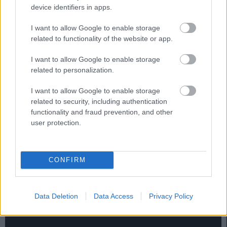
device identifiers in apps.
El centrocampista vasco debería tener de nuevo un rol
importante en el Alavés de cara a la temporada 25/26. El
I want to allow Google to enable storage
curso pasado participó en 33 partidos, 20 de ellos cómo
related to functionality of the website or app.
titular, en los que alcanzó los 122 puntos en Comunio.
I want to allow Google to enable storage
Probablemente sea uno de los dos elegidos por ‘Chacho’
related to personalization.
Coudet para formar el doble pivote en la medular babazorra,
aunque tendrá la competencia del nuevo fichaje Pablo
I want to allow Google to enable storage
Ibáñez. Si decides apostar por Ander, su precio de mercado
related to security, including authentication
functionality and fraud prevention, and other
es de 420.000 euros.
user protection.
CONFIRM
Data Deletion
Data Access
Privacy Policy