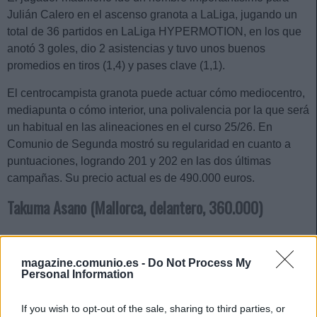
Julián Calero en el ascenso granota a LaLiga, jugando un
total de 36 partidos en LaLiga HYPERMOTION, en los que
anotó 3 goles, dio 2 asistencias y tuvo unos buenos
promedios en tiros (1,4) y pases clave (1,1).
El centrocampista granota puede actuar cómo mediocentro,
mediapunta o cómo interior, una polivalencia por la que será
un habitual en las alineaciones en el curso 25/26. En
Comunio de Segunda mostró su regularidad en cuanto a
puntuaciones, logrando 201 y 202 en las dos últimas
campañas. Su precio actual es de 490.000 euros.
Takuma Asano (Mallorca, delantero, 360.000)
La campaña 24/25 no fue la mejor para Takuma Asano,
quien lastrado por las lesiones sólo pudo disputar 21
magazine.comunio.es -
Do Not Process My
Personal Information
partidos de Liga, 13 de ellos cómo titular, en los que anotó 2
goles y repartió una asistencia.
If you wish to opt-out of the sale, sharing to third parties, or