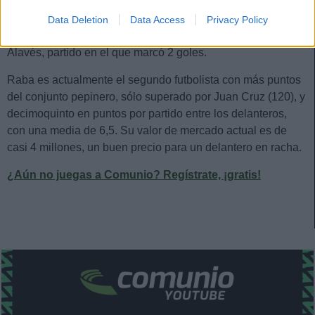
puntos totales en las últimas cinco jornadas, en las que ha
logrado 42 de los 104 puntos que acumula en la temporada.
Data Deletion
Data Access
Privacy Policy
16 de esos puntos los logró la jornada pasada contra el
Alavés, partido en el que marcó 2 goles.
Raba es actualmente el segundo futbolista con más puntos
del conjunto pepinero, sólo superado por Juan Cruz (120), y
decimoquinto en puntos por partido entre los delanteros,
con una media de 6,5. Su valor de mercado actual es de
casi 4 millones, un buen precio para un delantero en racha.
¿Aún no juegas a Comunio? Regístrate, ¡gratis!