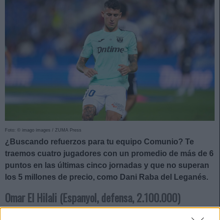
Foto: © imago images / ZUMA Press
¿Buscando refuerzos para tu equipo Comunio? Te
traemos cuatro jugadores con un promedio de más de 6
puntos en las últimas cinco jornadas y que no superan
los 5 millones de precio, como Dani Raba del Leganés.
Omar El Hilali (Espanyol, defensa, 2.100.000)