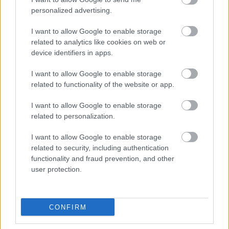
Diego Rico (Getafe, defensa, 3.610.000)
personalized advertising.
El Getafe está en un gran estado de forma en 2025, en el
I want to allow Google to enable storage
related to analytics like cookies on web or
que no conoce la derrota en LaLiga y se ha alejado con
device identifiers in apps.
cuatro victorias y dos empates de los puestos de descenso.
Una de las claves del buen momento azulón es su sistema
I want to allow Google to enable storage
defensivo, en el que destacan Omar Alderete, Juan Iglesias
related to functionality of the website or app.
y Diego Rico, todos ellos en el Top 15 Comunio de mejores
defensas de la temporada.
I want to allow Google to enable storage
related to personalization.
Rico ha sumado 33 puntos en las últimas cinco jornadas. El
lateral izquierdo azulón es un jugador que destaca por sus
I want to allow Google to enable storage
related to security, including authentication
estadísticas en entradas, intercepciones y también en pases
functionality and fraud prevention, and other
clave, con 1,2 por partido. Lleva dos asistencias esta
user protection.
temporada.
Dani Raba (Leganés, delantero, 3.950.000)
CONFIRM
El atacante del Leganés está en el Top 10 del juego en