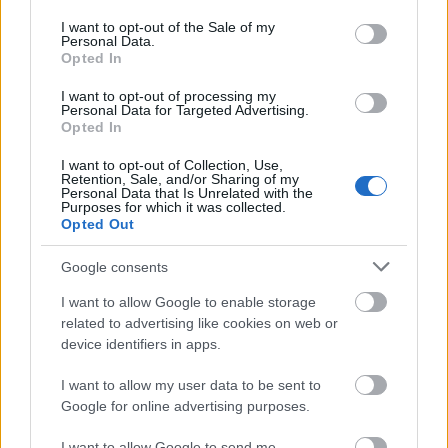
use your data for below specified purposes in below Google
extremo, cuarto jugador rayista con más puntos, ha ido de
consent section.
I want to opt-out of the Sale of my
menos a más esta temporada y en las últimas cinco
Personal Data.
Opted In
jornadas ha anotado 2 goles, repartido una asistencia y
sumado 34 puntos, con una media de 6,80.
I want to opt-out of processing my
Personal Data for Targeted Advertising.
El valor de mercado de Álvaro ha subido debido a su buena
Opted In
racha. El 20 de enero tenía un precio de 2,7 millones y, un
I want to opt-out of Collection, Use,
mes después, de 4 millones.
Retention, Sale, and/or Sharing of my
Personal Data that Is Unrelated with the
Purposes for which it was collected.
Opted Out
Consejos de compra: 5 opciones 'low cost' para la
jornada 25
Google consents
Si necesitas reforzar tu equipo de
la jornada 25 de Comunio con un
I want to allow Google to enable storage
jugador barato, te presentamos
related to advertising like cookies on web or
cinco opciones 'low cost' por
device identifiers in apps.
menos de 1 millón de euros.
I want to allow my user data to be sent to
Google for online advertising purposes.
I want to allow Google to send me