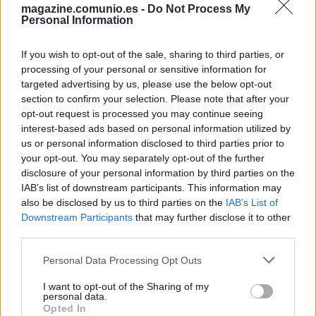
El defensa del Espanyol se está saliendo en la segunda
magazine.comunio.es -
Do Not Process My
vuelta del campeonato y sólo Sergi Cardona lleva más
Personal Information
puntos en su demarcación en las últimas cinco jornadas.
Omar ha sumado 39 puntos, con un espectacular promedio
If you wish to opt-out of the sale, sharing to third parties, or
de 7,80.
processing of your personal or sensitive information for
targeted advertising by us, please use the below opt-out
La clave de sus buenas valoraciones no está sólo en las
section to confirm your selection. Please note that after your
dos asistencias que dio en las jornadas 20 y 22, sino en su
opt-out request is processed you may continue seeing
interest-based ads based on personal information utilized by
fiabilidad en estadísticas como duelos y, sobre todo,
us or personal information disclosed to third parties prior to
entradas. Omar El Hilali es el jugador con más ‘tackles’
your opt-out. You may separately opt-out of the further
realizados en el campeonato, con 85 en total. A pesar de
disclosure of your personal information by third parties on the
sus buenos números, el defensa marroquí sigue teniendo
IAB’s list of downstream participants. This information may
un valor de mercado relativamente bajo en Comunio, 2,1
also be disclosed by us to third parties on the
IAB’s List of
millones.
Downstream Participants
that may further disclose it to other
third parties.
Álvaro García (Rayo, centrocampista, 4.030.000)
Please note that this website/app uses one or more Google
Personal Data Processing Opt Outs
services and may gather and store information including but
El Rayo está situado en el sexto puesto de su clasificación y
not limited to your visit or usage behaviour. You may click to
I want to opt-out of the Sharing of my
la mayoría de sus futbolistas titulares son recomendables en
personal data.
grant or deny consent to Google and its third-party tags to
Opted In
Comunio, entre los que se encuentra Álvaro García. El