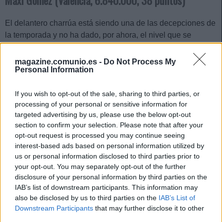
El delantero charrúa está siendo una de las decepciones de
la temporada y no ha dado, por ahora, el nivel que se
esperaba de la mano de José Bordalás. Ha marcado tan
sólo un gol en diez partidos y se ha perdido algunas
magazine.comunio.es -
Do Not Process My
Personal Information
jornadas por lesión o sanción. En sus últimas cinco
apariciones no ha pasado de los 2 puntos Comunio.
If you wish to opt-out of the sale, sharing to third parties, or
Pese a su mal momento de forma, el Valencia necesita
processing of your personal or sensitive information for
recuperar su mejor versión si quiere aspirar a puestos
targeted advertising by us, please use the below opt-out
section to confirm your selection. Please note that after your
europeos. Los ché llevan una victoria en los últimos 10
opt-out request is processed you may continue seeing
partidos y necesitan los goles de Maxi para escalar
interest-based ads based on personal information utilized by
posiciones. Su valor es de 6,8 millones y está cayendo en
us or personal information disclosed to third parties prior to
picado desde septiembre, pero una buena actuación puede
your opt-out. You may separately opt-out of the further
provocar que se revalorice. Oportunidades va a tener.
disclosure of your personal information by third parties on the
IAB’s list of downstream participants. This information may
Roger Martí (Levante, 4.980.000, 32 puntos)
also be disclosed by us to third parties on the
IAB’s List of
Downstream Participants
that may further disclose it to other
Una fascitis plantar dejó K.O. al delantero valenciano
third parties.