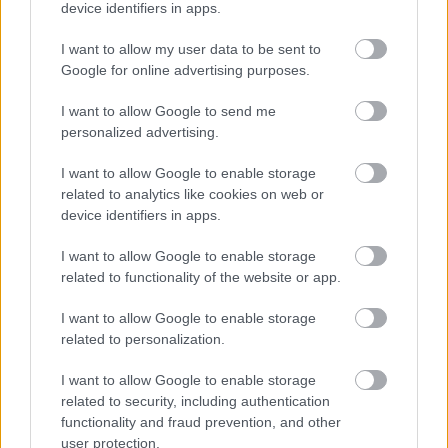
device identifiers in apps.
puedan jugar y darte algunos
puntos en la jornada 15, te
I want to allow my user data to be sent to
traemos cinco recomendaciones.
Google for online advertising purposes.
Todos ellos valen menos de 1
millón.
I want to allow Google to send me
personalized advertising.
Kike García (Osasuna, 5.470.000, 52 puntos)
I want to allow Google to enable storage
related to analytics like cookies on web or
El delantero rojillo fue una de las grandes revelaciones de
device identifiers in apps.
la temporada 20/21 en Comunio tras marcar 12 goles y
I want to allow Google to enable storage
sumar un total de 237 puntos en las filas del Eibar. Sin
related to functionality of the website or app.
embargo, esta temporada no está dando el mismo
rendimiento en Pamplona y ha anotado 2 goles y lleva una
I want to allow Google to enable storage
media de puntos de 3,71 por los 6,41 que promedió la
related to personalization.
campaña pasada.
I want to allow Google to enable storage
A pesar de no estar marcando muchos goles, Kike es un
related to security, including authentication
jugador muy importante para Jagoba Arrasate y ha
functionality and fraud prevention, and other
participado en todos los partidos de Liga, siendo titular en
user protection.