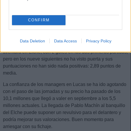
once de ellos. Su mala racha en los últimos encuentros (2,8
puntos de media) ha hecho bajar su valor 1,6 millones
desde octubre.
CONFIRM
Lucas Pérez (Elche, 5.580.000, 42 puntos)
Data Deletion
Data Access
Privacy Policy
El delantero gallego empezó como un tiro en su nueva
aventura en Elche, con 2 goles en los dos primeros partidos,
pero en los nueve siguientes no ha visto puerta y sus
puntuaciones no han sido nada positivas: 2,89 puntos de
media.
La confianza de los managers en Lucas se ha ido agotando
con el paso de las jornadas y su precio ha pasado de los
10,1 millones que llegó a valer en septiembre a los 5,5
millones actuales. La llegada de Pablo Machín al banquillo
del Elche puede suponer un revulsivo para el delantero y
podría mejorar sus valoraciones. Buen momento para
arriesgar con su fichaje.