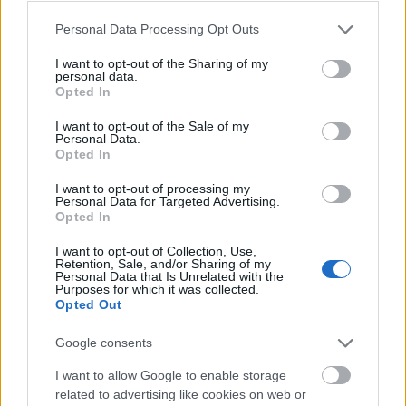
durante varias semanas, perdiéndose un total de cinco
Please note that this website/app uses one or more Google
Personal Data Processing Opt Outs
jornadas. Ya recuperado de su lesión, volvió al once titular
services and may gather and store information including but
en la jornada 14 ante el Athletic, pero no destacó
not limited to your visit or usage behaviour. You may click to
I want to opt-out of the Sharing of my
personal data.
demasiado en un partido que su equipo terminó empatando
grant or deny consent to Google and its third-party tags to
Opted In
a cero.
use your data for below specified purposes in below Google
consent section.
I want to opt-out of the Sale of my
Roger ha dado muchos puntos Comunio (más de 170) en
Personal Data.
Opted In
las últimas tres temporadas, en las que anotó 13, 11 y 12
goles respectivamente. De su acierto goleador dependerán
I want to opt-out of processing my
gran parte de las opciones de los granotas para salir del
Personal Data for Targeted Advertising.
Opted In
pozo y mantenerse en Primera. Su valor de mercado se ha
estabilizado un poco tras caer más de 2,5 millones desde
I want to opt-out of Collection, Use,
Retention, Sale, and/or Sharing of my
octubre.
Personal Data that Is Unrelated with the
Purposes for which it was collected.
Opted Out
Consejos de compra - Jornada 15: parches por 1
millón
Google consents
Si buscas desesperadamente en
I want to allow Google to enable storage
el mercado defensas o
related to advertising like cookies on web or
centrocampistas de poco valor que