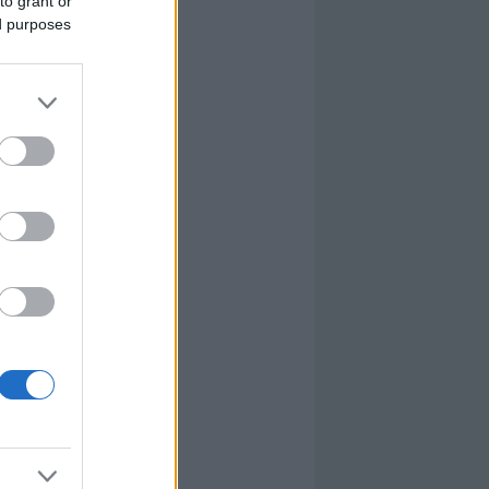
to grant or
ed purposes