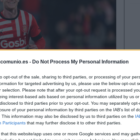
.comunio.es -
Do Not Process My Personal Information
to opt-out of the sale, sharing to third parties, or processing of your per
formation for targeted advertising by us, please use the below opt-out s
r selection. Please note that after your opt-out request is processed y
eing interest-based ads based on personal information utilized by us or
disclosed to third parties prior to your opt-out. You may separately opt-
losure of your personal information by third parties on the IAB’s list of
. This information may also be disclosed by us to third parties on the
IA
Participants
that may further disclose it to other third parties.
/24 con la esperanza de amarrar la permanencia
tos europeos. Los rojiblancos tienen jugadores
 that this website/app uses one or more Google services and may gath
 en Comunio y con precios asequibles