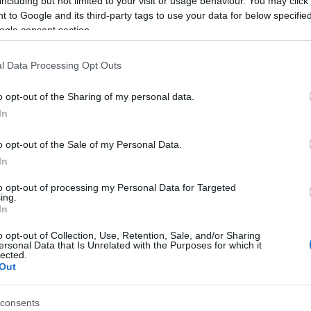
including but not limited to your visit or usage behaviour. You may click 
 to Google and its third-party tags to use your data for below specifi
ta, 3.030.000)
ogle consent section.
to catalán en el último mercado invernal y sorprendió
l Data Processing Opt Outs
gankov marcó 3 goles y repartió 6 asistencias en los
na puntuación media en Comunio de 5,4.
o opt-out of the Sharing of my personal data.
In
ores franquicia del Girona y tiene un precio actual
es. En algún momento de la temporada pasada llegó
o opt-out of the Sale of my Personal Data.
In
580.000)
to opt-out of processing my Personal Data for Targeted
ing.
In
e del traspaso de Oriol Romeu al Barcelona,
ilivi. Torre es una de las grandes promesas del
o opt-out of Collection, Use, Retention, Sale, and/or Sharing
ersonal Data that Is Unrelated with the Purposes for which it
 tener en el equipo rojiblanco los minutos de los
lected.
azulgrana (8 partidos, 1 de titular).
Out
alidad técnica y visión de juego y en Girona podría
consents
Riquelme el curso anterior, si bien es un jugador más