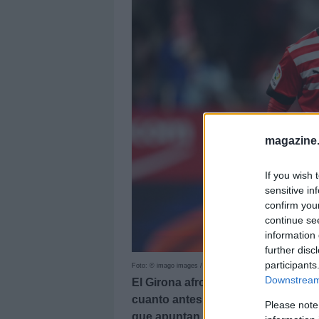
magazine
If you wish 
sensitive in
confirm you
continue se
information 
further disc
participants
Foto: © imago images / Shutterstock
Downstream 
El Girona afronta la temporada 23
cuanto antes y soñar con los pues
Please note
que apuntan a dar muchos puntos