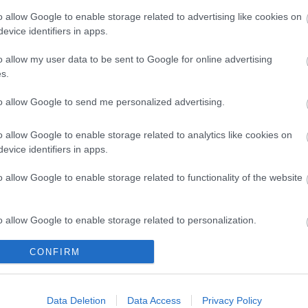
as su cesión, la demanda para ficharle ha crecido
o allow Google to enable storage related to advertising like cookies on
rado de subir. Ya va por los 1,5 millones.
evice identifiers in apps.
o allow my user data to be sent to Google for online advertising
ub: cuatro leones por menos de 3 millones
s.
ic de Bilbao afronta una nueva temporada con la
usión, ya que podría disputar tres competiciones.
to allow Google to send me personalized advertising.
gadores valen menos de 3 millones de euros y pueden
rentables en Comunio.
o allow Google to enable storage related to analytics like cookies on
evice identifiers in apps.
o allow Google to enable storage related to functionality of the website
o allow Google to enable storage related to personalization.
o de los fichajes más ‘random’ del verano, pero a
CONFIRM
o allow Google to enable storage related to security, including
llegado a Girona para «retirarse», aún le queda
cation functionality and fraud prevention, and other user protection.
de seis meses en el Bayern la pasó casi en blanco,
 valoraba bastante bien en SofaScore, con una nota
Data Deletion
Data Access
Privacy Policy