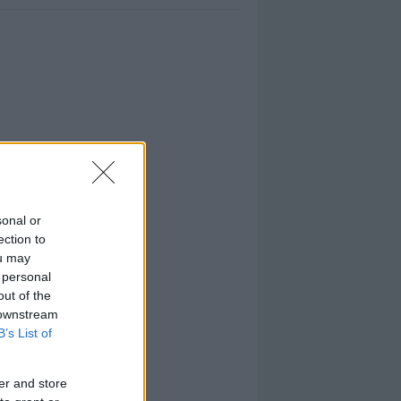
sonal or
ection to
ou may
 personal
out of the
 downstream
B’s List of
er and store