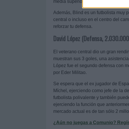
media superior al 7,2.
Además, Blind es un futbolista muy p
central o incluso en el centro del ca
reforzar tu defensa.
David López (Defensa, 2.030.000
El veterano central dio un gran rendi
muestran sus 3 goles, una asistencia
López fue el segundo defensa con m
por Eder Militao.
Se espera que el ex jugador de Espa
Míchel, ejerciendo como jefe de la de
futbolista polivalente y también pue
ejerciendo la función que anteriorm
mercado actual es de tan sólo 2 mill
¿Aún no juegas a Comunio? Regístr