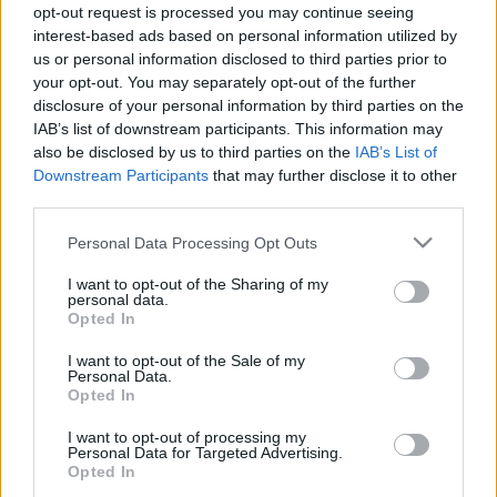
opt-out request is processed you may continue seeing
El uruguayo es uno de los grandes fichajes rayistas para la
interest-based ads based on personal information utilized by
temporada y llega para sustituir a Fran García, quien tan
us or personal information disclosed to third parties prior to
buen nivel ha dado en las últimas temporadas. Espino ha
your opt-out. You may separately opt-out of the further
disclosure of your personal information by third parties on the
demostrado de sobra su categoría en el Cádiz, en el que fue
IAB’s list of downstream participants. This information may
el guardián del lateral izquierdo y rayando a gran nivel.
also be disclosed by us to third parties on the
IAB’s List of
Downstream Participants
that may further disclose it to other
‘Pacha ha sumado 123, 148 y 142 puntos en sus tres años
third parties.
como amarillo en Comunio y si no baja su rendimiento en
estadísticas como entradas, duelos ganado o pases clave,
Please note that this website/app uses one or more Google
Personal Data Processing Opt Outs
puede acercarse a esas cantidades al finalizar la
services and may gather and store information including but
temporada. Por sus 3,8 millones de valor es una opción muy
not limited to your visit or usage behaviour. You may click to
I want to opt-out of the Sharing of my
personal data.
grant or deny consent to Google and its third-party tags to
sólida para reforzar su defensa..
Opted In
use your data for below specified purposes in below Google
consent section.
I want to opt-out of the Sale of my
Consejos de Compra - Athletic Club: cuatro leones
Personal Data.
por menos de 3 millones
Opted In
El Athletic de Bilbao afronta una
I want to opt-out of processing my
nueva temporada con la máxima
Personal Data for Targeted Advertising.
ilusión, ya que podría disputar tres
Opted In
competiciones. Estos jugadores