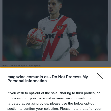
Foto: © imago images / Pressinphoto
El Rayo afronta una nueva era bajo la batuta de
magazine.comunio.es -
Do Not Process My
Francisco tras tres magníficos años con Iraola. Estos
Personal Information
tres jugadores franjirrojos deberían ser muy útiles
durante la temporada y tienen un valor de mercado
If you wish to opt-out of the sale, sharing to third parties, or
inferior a los 4 millones.
processing of your personal or sensitive information for
targeted advertising by us, please use the below opt-out
Alfonso ‘Pacha’ Espino (Defensa, 3.800.000)
section to confirm your selection. Please note that after your