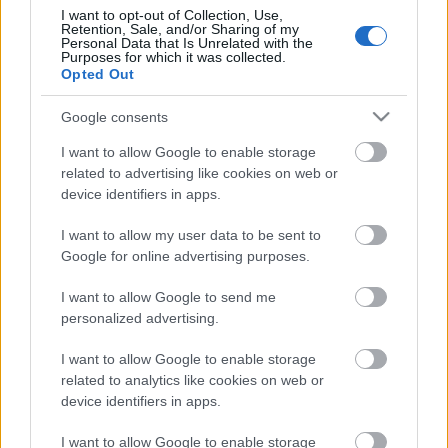
I want to opt-out of Collection, Use,
valen menos de 3 millones de
Retention, Sale, and/or Sharing of my
euros y pueden ser muy rentables
Personal Data that Is Unrelated with the
Purposes for which it was collected.
en Comunio.
Opted Out
Google consents
Ivan Balliu (Defensa, 1.650.000)
I want to allow Google to enable storage
related to advertising like cookies on web or
El internacional por Albania ha sido el guardián de la banda
device identifiers in apps.
derecha de la defensa franjirroja en las últimas temporadas
y, salvo que salga del club en lo que queda de mercado de
I want to allow my user data to be sent to
verano, también lo será en la campaña 23/24.
Google for online advertising purposes.
Balliu disputó 37 partidos en LaLiga el curso pasado en los
I want to allow Google to send me
que sumó 108 puntos, 14 menos que en la 21/22 cuando
personalized advertising.
sumó 122. Es un futbolista que juega siempre, cumple y
suele tener un valor de mercado bajo, así que puede ser útil
I want to allow Google to enable storage
related to analytics like cookies on web or
para reforzar la defensa de tu equipo Comunio.
device identifiers in apps.
Óscar Valentín (Centrocampista, 1.750.000)
I want to allow Google to enable storage