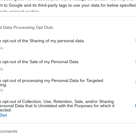
 to Google and its third-party tags to use your data for below specifi
ogle consent section.
)
l Data Processing Opt Outs
 el año pasado hasta ser titular indiscutible en la
o opt-out of the Sharing of my personal data.
a en los que encajó 27 goles, promedió 3,3 paradas y
In
iones, para un total de 131 puntos en Comunio y más
o opt-out of the Sale of my Personal Data.
In
guardián de la portería hispalense este curso y
s de 2 millones de euros.
to opt-out of processing my Personal Data for Targeted
ing.
0.000)
In
o opt-out of Collection, Use, Retention, Sale, and/or Sharing
os grandes fichajes de la temporada 23/24 en el
ersonal Data that Is Unrelated with the Purposes for which it
lected.
 esperado por las lesiones, entre ellas una fractura
Out
tidos, 18 de ellos como titular, y en ellos aportó un
95 puntos en Comunio.
consents