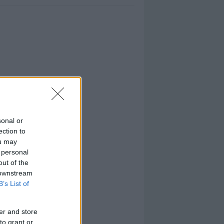
sonal or
ection to
ou may
 personal
out of the
 downstream
B’s List of
er and store
to grant or