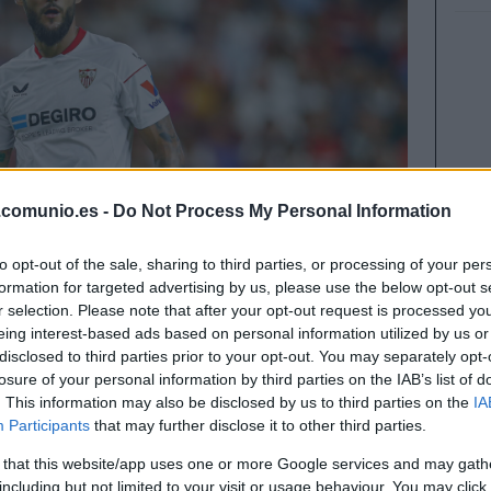
.comunio.es -
Do Not Process My Personal Information
to opt-out of the sale, sharing to third parties, or processing of your per
formation for targeted advertising by us, please use the below opt-out s
r selection. Please note that after your opt-out request is processed y
eing interest-based ads based on personal information utilized by us or
disclosed to third parties prior to your opt-out. You may separately opt-
losure of your personal information by third parties on the IAB’s list of
. This information may also be disclosed by us to third parties on the
IA
Participants
that may further disclose it to other third parties.
jo la batuta de García Pimienta. Estos cuatro
ner muchos minutos durante la temporada y ser
 that this website/app uses one or more Google services and may gath
including but not limited to your visit or usage behaviour. You may click 