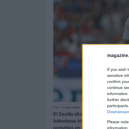
magazine
If you wish 
sensitive in
confirm you
continue se
information 
further disc
participants
Foto: © imago images / Pressinphoto
Downstream 
El Sevilla afronta una nueva era ba
futbolistas hispalenses pueden te
Please note
information 
rentables en Comunio.