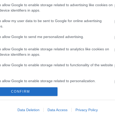
ón de la mano de García Pimienta, quien
o allow Google to enable storage related to advertising like cookies on
r en un esquema 4-3-3. Si quieres jugártela con él
evice identifiers in apps.
ste, tiene un precio actual de 600.000 euros.
o allow my user data to be sent to Google for online advertising
s.
 cuatro posibles titulares por menos de 2
to allow Google to send me personalized advertising.
as buscará esta temporada mantenerse en Primera
r algunos apuros en el tramo final del curso pasado.
o allow Google to enable storage related to analytics like cookies on
tro jugadores pueden ser titulares para el nuevo
evice identifiers in apps.
or Luis Carrión y están tirados de precio en Comunio.
o allow Google to enable storage related to functionality of the website
o allow Google to enable storage related to personalization.
.000)
CONFIRM
o allow Google to enable storage related to security, including
cation functionality and fraud prevention, and other user protection.
tanes sevillistas en el curso 23/24 y un fijo en las
robablemente como central, aunque también puede
Data Deletion
Data Access
Privacy Policy
pasada tuvo varias lesiones por las que fue baja en