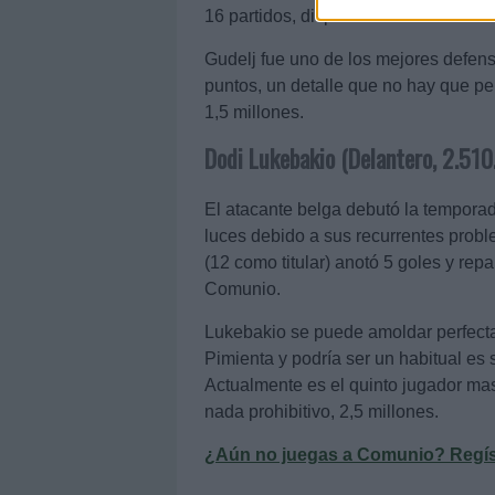
16 partidos, disputando los 22 resta
Gudelj fue uno de los mejores defe
puntos, un detalle que no hay que perd
1,5 millones.
Dodi Lukebakio (Delantero, 2.510
El atacante belga debutó la tempor
luces debido a sus recurrentes probl
(12 como titular) anotó 5 goles y rep
Comunio.
Lukebakio se puede amoldar perfecta
Pimienta y podría ser un habitual es
Actualmente es el quinto jugador mas 
nada prohibitivo, 2,5 millones.
¿Aún no juegas a Comunio? Regístr