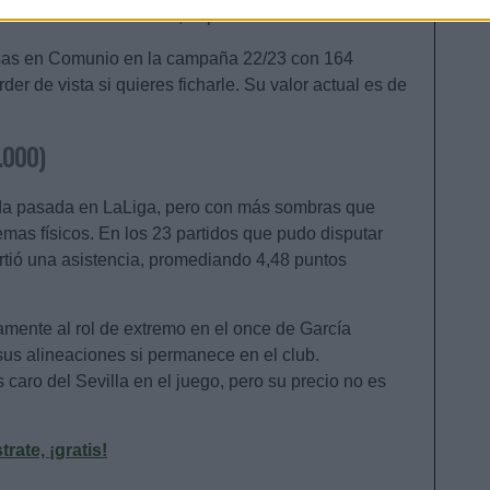
ntes con una media de 4,93 puntos.
nsas en Comunio en la campaña 22/23 con 164
er de vista si quieres ficharle. Su valor actual es de
.000)
ada pasada en LaLiga, pero con más sombras que
emas físicos. En los 23 partidos que pudo disputar
artió una asistencia, promediando 4,48 puntos
mente al rol de extremo en el once de García
 sus alineaciones si permanece en el club.
caro del Sevilla en el juego, pero su precio no es
ate, ¡gratis!