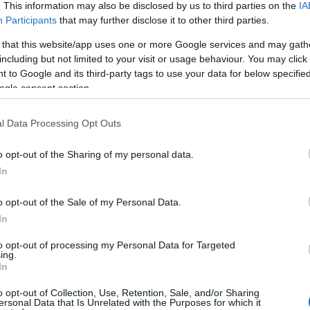
. This information may also be disclosed by us to third parties on the
IA
a antes de empezar la jornada 9.
Participants
that may further disclose it to other third parties.
u Expósito (Espanyol, centrocampista,
 that this website/app uses one or more Google services and may gath
including but not limited to your visit or usage behaviour. You may click 
 to Google and its third-party tags to use your data for below specifi
ogle consent section.
gran relación calidad-precio en Comunio, Edu
nes que ofrece el mercado. El jugador perico es la
l Data Processing Opt Outs
ález y suele obtener buenas notas en Sofascore.
n dicha plataforma y de 6,57 puntos en el juego, Top
o opt-out of the Sharing of my personal data.
In
sus buenas estadísticas en pases y visión de juego.
do esta temporada acumula 2 asistencias, 5
o opt-out of the Sale of my Personal Data.
clave. El valor de mercado actual del jugador
In
or al del otros futbolistas más caros con peor media
to opt-out of processing my Personal Data for Targeted
y, Luis Milla o Bellingham.
ing.
In
(Villarreal, delantero, 5.610.000)
o opt-out of Collection, Use, Retention, Sale, and/or Sharing
ersonal Data that Is Unrelated with the Purposes for which it