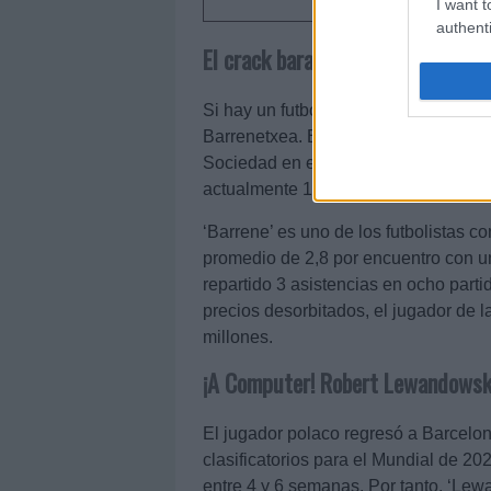
I want t
authenti
El crack barato: Ander Barrenetx
Si hay un futbolista en forma y a b
Barrenetxea. El extremo está siendo d
Sociedad en este inicio de curso, tal
actualmente 12º en el ranking gener
‘Barrene’ es uno de los futbolistas
promedio de 2,8 por encuentro con u
repartido 3 asistencias en ocho parti
precios desorbitados, el jugador de l
millones.
¡A Computer! Robert Lewandowski
El jugador polaco regresó a Barcelon
clasificatorios para el Mundial de 2
entre 4 y 6 semanas. Por tanto, ‘Lew