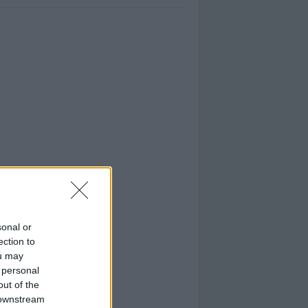
sonal or
ection to
ou may
 personal
out of the
 downstream