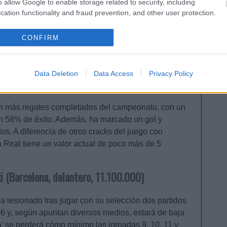
o allow Google to enable storage related to security, including
cation functionality and fraud prevention, and other user protection.
ea (Real Sociedad, centrocampista, 5.090.000)
CONFIRM
uen precio en el mercado de Comunio ese es Ander
e largo el mejor futbolista de una irregular Real
Data Deletion
Data Access
Privacy Policy
 cómo muestran los 54 puntos que lleva en total. Es
al de Comunio.
 con más regates completados del campeonato, con un
n 58% de éxito. Además, ha marcado un gol y
dos. A diferencia de otros cracks del juego con
a Real tiene un valor actual de poco más de 5
 (Barcelona, delantero, 11.100.000)
a lesionado tras jugar con su selección dos partidos
026 y, según apuntan diversos medios, estará de baja
a’ se perderá cómo mínimo las jornadas 9, 10, 11 y