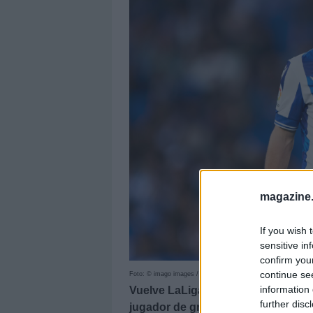
magazine
If you wish 
sensitive in
confirm you
continue se
Foto: © imago images / Pressinphoto
information 
Vuelve LaLiga tras el parón de oc
further disc
jugador de gran relación calidad-pr