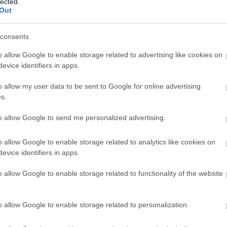
lected.
 el parón de selecciones para recuperarse
Out
frida a principios de septiembre. Salvo sorpresa,
contra el Betis en la jornada 9 y podría tener
consents
.
o allow Google to enable storage related to advertising like cookies on
r de mercado de Ayoze es de tan sólo 5,6 millones de
evice identifiers in apps.
enía en agosto cuando comenzó el campeonato. Por
ante una potencial subida de valor a corto plazo,
o allow my user data to be sent to Google for online advertising
evista reciente que irá dosificándole y dándole
s.
l español marcó 19 goles en 30 partidos de LaLiga
to allow Google to send me personalized advertising.
Comunio.
o allow Google to enable storage related to analytics like cookies on
low cost' para la jornada 9
evice identifiers in apps.
tas reforzar tu equipo de la jornada 9 de Comunio
ugador barato, te presentamos cinco opciones 'low
o allow Google to enable storage related to functionality of the website
 menos de 1 millón de euros.
o allow Google to enable storage related to personalization.