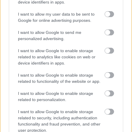
device identifiers in apps.
I want to allow my user data to be sent to
Google for online advertising purposes.
Posible 11 titular
I want to allow Google to send me
personalized advertising.
Livakovic
Sutalo – Vuskovic – Gvardiol
I want to allow Google to enable storage
related to analytics like cookies on web or
Stanisic – Modric – Kovacic – Perisic
device identifiers in apps.
Pasalic – Kramaric
Budimir
I want to allow Google to enable storage
related to functionality of the website or app.
Dalic ha apostado por un 3-4-2-1 en la mayoría de partidos
jugados en los últimos meses, alternando con un 4-2-3-1. Si
I want to allow Google to enable storage
apuesta por ese primer dibujo, la línea de tres centrales
related to personalization.
debería ser para Sutalo, el joven Vuskovic y Gvardiol. Cabe
la posibilidad de que Caleta-Car y Pongracic, dos jugadores
I want to allow Google to enable storage
related to security, including authentication
con más experiencia que Vuskovic, ocupen su lugar en la
functionality and fraud prevention, and other
defensa.
user protection.