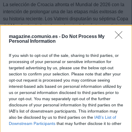
La selección de Croacia afronta el Mundial de 2026 con la
intención de prolongar una de las etapas más exitosas de
su historia reciente. Los Vatreni disputarán su séptima Copa
del Mundo desde la independencia del país tras participar
en 1998, 2002, 2006, 2014, 2018 y 2022. Su mejor
magazine.comunio.es -
Do Not Process My
resultado llegó en Rusia 2018, cuando alcanzaron la final y
Personal Information
se proclamaron subcampeones del mundo tras caer ante
Francia.
If you wish to opt-out of the sale, sharing to third parties, or
processing of your personal or sensitive information for
Además, en Catar 2022 volvieron a demostrar su
targeted advertising by us, please use the below opt-out
competitividad conquistando una meritoria tercera posición
section to confirm your selection. Please note that after your
tras doblegar por penaltis en octavos y cuartos a Japón y
opt-out request is processed you may continue seeing
interest-based ads based on personal information utilized by
Brasil respectivamente. El técnico croata sigue siendo
us or personal information disclosed to third parties prior to
Zlatko Dalic, quien ha renovado un poco el equipo tras la
your opt-out. You may separately opt-out of the further
retirada de algunos jugadores clave en campeonatos
disclosure of your personal information by third parties on the
anteriores cómo Rakitic.
IAB’s list of downstream participants. This information may
also be disclosed by us to third parties on the
IAB’s List of
El combinado croata sigue contando con una plantilla
Downstream Participants
that may further disclose it to other
repleta de talento. Los principales referentes son el
third parties.