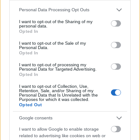
incombustible Luka Modric (Milan), Joško Gvardiol
Please note that this website/app uses one or more Google
(Manchester City), Mateo Kovačić (Manchester City) o Ivan
Personal Data Processing Opt Outs
services and may gather and store information including but
Perisic (PSV). Además, los balcánicos disponen de jóvenes
not limited to your visit or usage behaviour. You may click to
I want to opt-out of the Sharing of my
con mucha proyección en sus filas cómo Baturina (Como) o
personal data.
grant or deny consent to Google and its third-party tags to
Opted In
Vuskovic (Hamburgo).
use your data for below specified purposes in below Google
consent section.
I want to opt-out of the Sale of my
Luka Modric
liderará a la selección croata en su último
Personal Data.
Mundial y es uno de sus jugadores más recomendables en
Opted In
comunio.com. Tampoco hay que perder de vista al portero
I want to opt-out of processing my
Livakovic, pieza clave en el Mundial de 2022, el central
Personal Data for Targeted Advertising.
Gvardiol y un Perisic que siempre cumple en el torneo
Opted In
(acumula 6 goles en sus tres participaciones).
I want to opt-out of Collection, Use,
Retention, Sale, and/or Sharing of my
Personal Data that Is Unrelated with the
Argentina en el Mundial 2026: ¿Cuál será su once
Purposes for which it was collected.
titular?
Opted Out
La campeona del Mundo buscará
Google consents
repetir título. ¿Cuál será el once
titular del equipo dirigido por
I want to allow Google to enable storage
Scaloni en el torneo?
related to advertising like cookies on web or