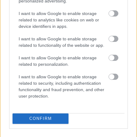
personalized advertising.
I want to allow Google to enable storage
related to analytics like cookies on web or
device identifiers in apps.
Una publicación compartida de Comunio España (@comunioes)
I want to allow Google to enable storage
related to functionality of the website or app.
I want to allow Google to enable storage
Luis Pérez (Valladolid, 490.000, 32 puntos)
related to personalization.
Sergio González tiene la defensa en cuadro para medirse al
I want to allow Google to enable storage
related to security, including authentication
Elche el próximo martes. Bruno está sancionado, Kiko
functionality and fraud prevention, and other
Olivas y Raúl García Carnero lesionados, El Yamiq con
user protection.
COVID-19 y Javi Sánchez se retiró del partido de Copa con
molestias. Por tanto, es posible que Luis Pérez sea titular,
ya sea en su posición habitual o como central de urgencia.
CONFIRM
El ex del Tenerife ha jugado 9 partidos en lo que va de
temporada con 3,56 puntos de media.