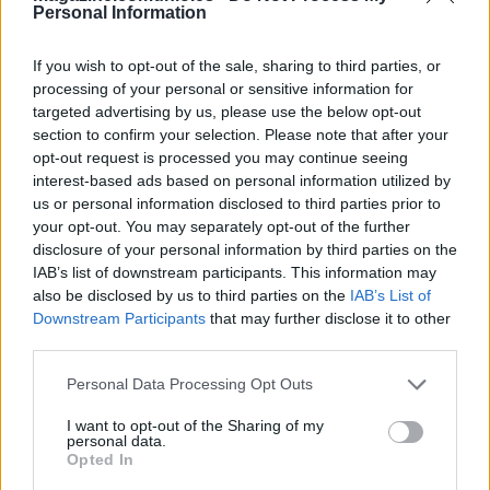
Personal Information
tirar de Unai García para acompañar a Aridane Hernández
en el centro de la defensa rojilla. El navarro tiene una media
If you wish to opt-out of the sale, sharing to third parties, or
de 3,25 puntos y puede ser un buen parche si está en tu
processing of your personal or sensitive information for
mercado y necesitas fichar un defensa para completar tu
targeted advertising by us, please use the below opt-out
equipo de la jornada 19.
section to confirm your selection. Please note that after your
opt-out request is processed you may continue seeing
Pedro Alcalá (Cádiz, 450.000, 18 puntos)
interest-based ads based on personal information utilized by
us or personal information disclosed to third parties prior to
El central seguirá siendo titular debido a la baja de Marcos
your opt-out. You may separately opt-out of the further
Mauro por lesión y Fali por sanción. Lleva una media de 3
disclosure of your personal information by third parties on the
IAB’s list of downstream participants. This information may
puntos en los 6 partidos que ha disputado esta temporada.
also be disclosed by us to third parties on the
IAB’s List of
No son grandes números, pero por 450.000 es una opción a
Downstream Participants
that may further disclose it to other
contemplar si te hace falta un jugador para ocupar un
third parties.
puesto en tu defensa. Además, su poderío en el juego aéreo
es un aliciente para hacerse con sus servicios.
Please note that this website/app uses one or more Google
Personal Data Processing Opt Outs
services and may gather and store information including but
not limited to your visit or usage behaviour. You may click to
I want to opt-out of the Sharing of my
personal data.
grant or deny consent to Google and its third-party tags to
Opted In
use your data for below specified purposes in below Google