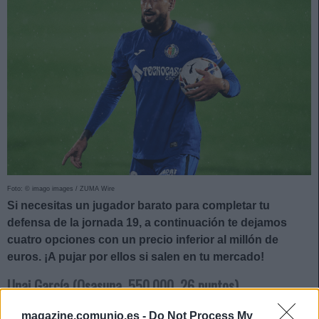
Foto: © imago images / ZUMA Wire
Si necesitas un jugador barato para completar tu
defensa de la jornada 19, a continuación te dejamos
cuatro opciones con un precio inferior al millón de
euros. ¡A pujar por ellos si salen en tu mercado!
Unai García (Osasuna, 550.000, 26 puntos)
magazine.comunio.es -
Do Not Process My
Con David García de baja por sanción, Arrasate tendrá que