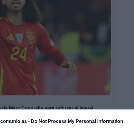
 de Marc Cucurella para reforzar el lateral
impacto que lo convierte automáticamente en uno
.comunio.es -
Do Not Process My Personal Information
 en Comunio.