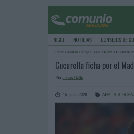
INICIO
NOTICIAS
CONSEJOS DE C
Home
»
Análisis Fichajes 26/27
»
News
»
Cucurella f
Cucurella ficha por el M
Por
Jesus Gallo
15. junio 2026
ANÁLISIS FICHA