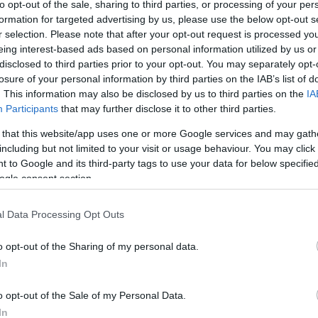
to opt-out of the sale, sharing to third parties, or processing of your per
formation for targeted advertising by us, please use the below opt-out s
r selection. Please note that after your opt-out request is processed y
aLiga tras una carrera en crecimiento constante.
eing interest-based ads based on personal information utilized by us or
nocer en Primera en el Eibar y posteriormente en el
disclosed to third parties prior to your opt-out. You may separately opt-
 las temporadas 19/20 y 20/21. En 2021 dio el salto
losure of your personal information by third parties on the IAB’s list of
de euros y, un año después, al Chelsea, en un
. This information may also be disclosed by us to third parties on the
IA
Participants
that may further disclose it to other third parties.
el mundial, convirtiéndose en uno de los mejores
 that this website/app uses one or more Google services and may gath
elocidad. Su buen papel en el Chelsea le abrió las
including but not limited to your visit or usage behaviour. You may click 
 to Google and its third-party tags to use your data for below specifi
on la que ganó la Euro 2024 y acumula 25
ogle consent section.
l Data Processing Opt Outs
disputó 50 partidos oficiales entre todas las
o opt-out of the Sharing of my personal data.
nutos. En la Premier League jugó 34 encuentros,
In
registros ofensivos. En la 24/25 tuvo mejores
o opt-out of the Sale of my Personal Data.
 en 36 partidos.
In