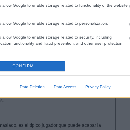
o allow Google to enable storage related to functionality of the website
o allow Google to enable storage related to personalization.
reforzar una posición que generó dudas el año
de Álvaro Carreras, la poca confianza en Fran García
o allow Google to enable storage related to security, including
Mendy. Su fichaje es una declaración de intenciones
cation functionality and fraud prevention, and other user protection.
 la rotación blanca y un fijo en las alineaciones de
CONFIRM
e para Comunio por un motivo claro: será titular
quipos del campeonato. No es un lateral con grandes
Data Deletion
Data Access
Privacy Policy
, pero jugar en el Madrid puede hacer que le sea
s.
emasiado, es el típico jugador que puede acabar la