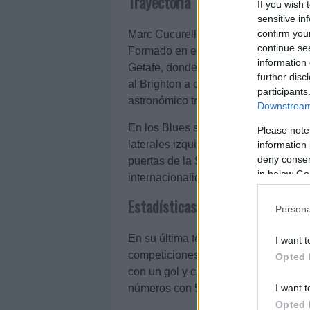
Trayectoria
If you wish 
sensitive in
confirm you
Marc Cucurella (27 años) regresa a L
continue se
Formado en el Barcelona, se dio a co
information 
Getafe, donde terminó de explotar en
further disc
al Brighton a cambio de 18 millones 
participants
astronómico traspaso.
Downstream 
En los Blues se ha consolidado a niv
Please note
laterales izquierdos por su garra y v
information 
deny consent
puertas de la Selección Española, c
in below Go
internacionalidades.
Estadísticas últimas temporadas
Persona
En su última temporada en el Chelsea 
I want t
competiciones, acumulando 3.871 mi
Opted 
con un gol y cuatro asistencias como 
I want t
números con 5 goles y una asistencia
Opted 