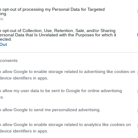
stacar más por su fiabilidad defensiva que ofensiva.
to opt-out of processing my Personal Data for Targeted
as y 3,5 duelos ganados por encuentro (53% de
ing.
In
le pasó factura en cuanto a su media Sofascore, y
o opt-out of Collection, Use, Retention, Sale, and/or Sharing
ersonal Data that Is Unrelated with the Purposes for which it
ión en una temporada. En la campaña 24/25 tuvo una
lected.
Out
n comunio.es entre las temporadas 18/19 y 20/21 en
consents
ue logró 114, 155 y 148 puntos respectivamente.
o allow Google to enable storage related to advertising like cookies on
evice identifiers in apps.
ichajes del Sevilla. ¿Recomendables en
o allow my user data to be sent to Google for online advertising
a ha incorporado a Jon Guridi y Juan Iglesias, quienes
s.
bres tras finalizar contrato con Alavés y Getafe
vamente. A continuación, analizamos su posible
to allow Google to send me personalized advertising.
l en Comunio.
o allow Google to enable storage related to analytics like cookies on
evice identifiers in apps.