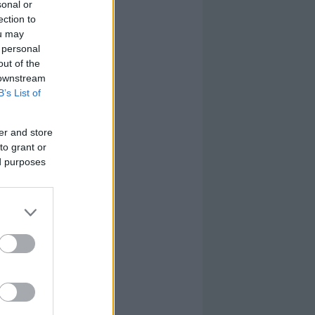
sonal or
ection to
ou may
 personal
out of the
 downstream
B’s List of
er and store
to grant or
ed purposes