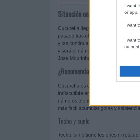
I want t
Situación en el equipo
or app.
I want t
Cucurella llega al Real Madrid para 
pasado tras el irregular rendimiento 
I want t
y las continuas lesiones de Ferland 
authenti
y será el número 1 en esa posición en
Jose Mourinho.
¿Recomendable en Comunio?
Cucurella es un perfil muy interesant
indiscutible en uno de los mejores e
números ofensivos durante su carrera
más fácil acumular goles y asistencia
Techo y suelo
Techo: si no tiene lesiones ni rota d