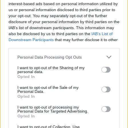
interest-based ads based on personal information utilized by
repartió una asistencia (jornadas 30 y 33).
us or personal information disclosed to third parties prior to
your opt-out. You may separately opt-out of the further
Menos de 100 puntos: cinco estrellas que
disclosure of your personal information by third parties on the
decepcionan en Comunio
IAB’s list of downstream participants. This information may
¡Incluso los cracks pueden
also be disclosed by us to third parties on the
IAB’s List of
fracasar! La mayoría de estrellas
Downstream Participants
that may further disclose it to other
de LaLiga han dado una gran
third parties.
cantidad de puntos esta
Please note that this website/app uses one or more Google
Personal Data Processing Opt Outs
temporada, pero hay algunas que
services and may gather and store information including but
por un motivo u otro no han
not limited to your visit or usage behaviour. You may click to
I want to opt-out of the Sharing of my
cumplido con las expectativas.
personal data.
grant or deny consent to Google and its third-party tags to
Estas cinco no han superado los
Opted In
use your data for below specified purposes in below Google
100 puntos en lo que llevamos de
consent section.
I want to opt-out of the Sale of my
temporada.
Personal Data.
Opted In
3. Leandro Cabrera (Espanyol, 4.200.000, 34 puntos)
I want to opt-out of processing my
Personal Data for Targeted Advertising.
Opted In
El central uruguayo es siempre un valor seguro en
I want to opt-out of Collection, Use,