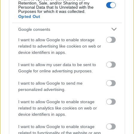
Comunio. Por tercera vez consecutiva ha alcanzado la cifra
Retention, Sale, and/or Sharing of my
de 150 puntos en una temporada, una cifra notable para un
Personal Data that Is Unrelated with the
Purposes for which it was collected.
defensa. De esos 150 puntos, 34 los ha conseguido en sus
Opted Out
últimas cinco apariciones, y sin necesidad de marcar o
asistir.
Google consents
I want to allow Google to enable storage
Cabrera es el jugador de LaLiga que más despejes realiza,
related to advertising like cookies on web or
con un total de 191 en los 32 partidos que ha disputado. Su
device identifiers in apps.
contundencia y poderío aéreo le asegura muchos puntos.
I want to allow my user data to be sent to
2. Jules Koundé (Sevilla, 8.040.000, 36 puntos)
Google for online advertising purposes.
El defensa francés no está brillando al nivel de la
I want to allow Google to send me
temporada pasada, pero en los últimos partidos del Sevilla
personalized advertising.
ha mejorado su rendimiento considerablemente y también
I want to allow Google to enable storage
sus puntuaciones en Comunio. En los últimos cinco
related to analytics like cookies on web or
encuentros ha marcado un gol y sumado un total de 36
device identifiers in apps.
puntos.
I want to allow Google to enable storage
Estas actuaciones han hecho que el valor de mercado de
related to functionality of the website or app.