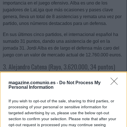
importancia en el juego ofensivo. Alba es uno de los
jugadores de LaLiga que más ocasiones y pases clave
genera, lleva un total de 8 asistencias y remata una vez por
partido, unos números destacados para un defensa.
En sus últimos cinco partidos, el internacional español ha
sumado 31 puntos, dando una asistencia de gol en la
jornada 31. Jordi Alba es de largo el defensa más caro del
juego con un valor de mercado actual de 12.760.000 euros.
3. Alejandro Catena (Rayo, 3.620.000, 34 puntos)
El Rayo está teniendo una gran temporada en su regreso a
magazine.comunio.es -
Do Not Process My
Primera y a falta de cinco jornadas para el final está
Personal Information
prácticamente salvado. Uno de los pilares del equipo
madrileño es sin duda Alejandro Catena, quien ha sido muy
If you wish to opt-out of the sale, sharing to third parties, or
regular durante todo el año.
processing of your personal or sensitive information for
targeted advertising by us, please use the below opt-out
El central madrileño ha añadido a su casillero 34 puntos en
section to confirm your selection. Please note that after your
sus últimos cinco partidos, en los que marcó un gol y
opt-out request is processed you may continue seeing