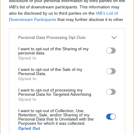
disclosure of your personal information by third parties on the
IAB’s list of downstream participants. This information may
also be disclosed by us to third parties on the
IAB’s List of
Downstream Participants
that may further disclose it to other
third parties.
Please note that this website/app uses one or more Google
Personal Data Processing Opt Outs
services and may gather and store information including but
not limited to your visit or usage behaviour. You may click to
I want to opt-out of the Sharing of my
personal data.
grant or deny consent to Google and its third-party tags to
Opted In
use your data for below specified purposes in below Google
consent section.
I want to opt-out of the Sale of my
Personal Data.
Opted In
I want to opt-out of processing my
Personal Data for Targeted Advertising.
Opted In
I want to opt-out of Collection, Use,
Image 1 De 11
Retention, Sale, and/or Sharing of my
Personal Data that Is Unrelated with the
Purposes for which it was collected.
Jan Oblak (Atlético) - 226 puntos | Foto: Imago Images / ZUMA
Opted Out