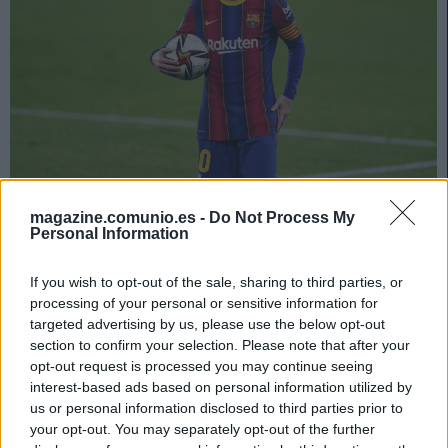
magazine.comunio.es -
Do Not Process My
Foto: © imago images / ZUMA Wire
Personal Information
Messi fue el Pichichi de LaLiga con 30 goles y MVP
Comunio con 423 puntos, pero hubo otros futbolistas
If you wish to opt-out of the sale, sharing to third parties, or
que completaron un gran año. Consulta el 11 ideal de la
processing of your personal or sensitive information for
temporada 2020/21 de Comunio en la siguiente
targeted advertising by us, please use the below opt-out
section to confirm your selection. Please note that after your
presentación.
opt-out request is processed you may continue seeing
interest-based ads based on personal information utilized by
us or personal information disclosed to third parties prior to
El 11 ideal de la temporada 2020/21
your opt-out. You may separately opt-out of the further