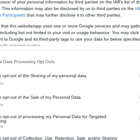
losure of your personal information by third parties on the IAB’s list of
. This information may also be disclosed by us to third parties on the
IA
Participants
that may further disclose it to other third parties.
 that this website/app uses one or more Google services and may gath
including but not limited to your visit or usage behaviour. You may click 
 to Google and its third-party tags to use your data for below specifi
ogle consent section.
l Data Processing Opt Outs
o opt-out of the Sharing of my personal data.
In
o opt-out of the Sale of my Personal Data.
In
to opt-out of processing my Personal Data for Targeted
Image 1 De 11
ing.
In
o opt-out of Collection, Use, Retention, Sale, and/or Sharing
rona) - 12 puntos | Foto: Imago / Shutterstock