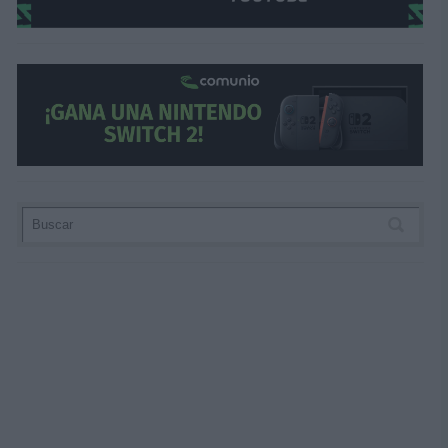
Athletic 4 – Celta 3 (Guruzeta x2, Sancet, Ber
Rayo 1 – Girona 2 (Álvaro García; Dovbyk, Sav
Almería 1 – Real Sociedad 3 (Arribas; Oyarzab
Granada 1 – Getafe 1 (Villar; Borja Mayoral)
Osasuna 1 – Las Palmas 1 (Budimir; Moleiro)
Real Madrid 5 – Valencia 1 (Rodrygo x2, Viníci
Barcelona 2 – Alavés 1 (Lewandowski x2; Sa
Sevilla 1 – Betis 1 (Rakitic; Ayoze)
Atlético 3 – Villarreal 1 (Witsel. Griezmann, 
¿Vender o mantener? Tres fiascos de
Estos tres
Comunio y 
fueron sup
mantener
Samba blanca