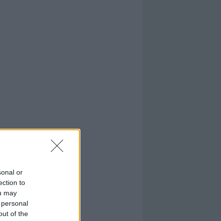
sonal or
ection to
ou may
 personal
out of the