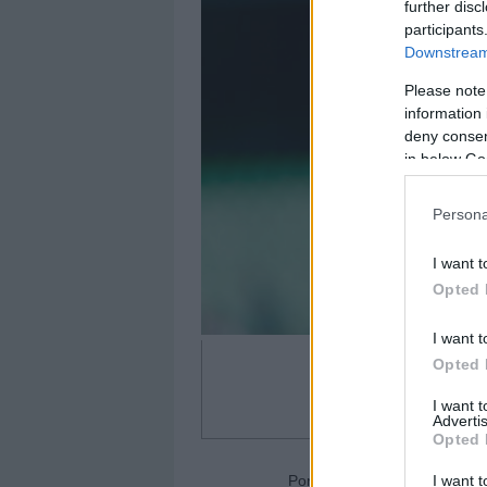
further disc
participants
Downstream 
Please note
information 
deny consent
in below Go
Persona
I want t
Opted 
I want t
Opted 
I want 
Advertis
Opted 
I want t
Portero: Paulo Gazzaniga (Gi