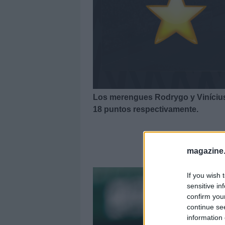
Los merengues Rodrygo y Vinícius Jr
18 puntos respectivamente.
El 11
magazine
If you wish 
sensitive in
confirm you
continue se
information 