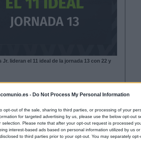
. lideran el 11 ideal de la jornada 13 con 22 y
 ideal de la jornada 13
.comunio.es -
Do Not Process My Personal Information
to opt-out of the sale, sharing to third parties, or processing of your per
formation for targeted advertising by us, please use the below opt-out s
r selection. Please note that after your opt-out request is processed y
eing interest-based ads based on personal information utilized by us or
disclosed to third parties prior to your opt-out. You may separately opt-