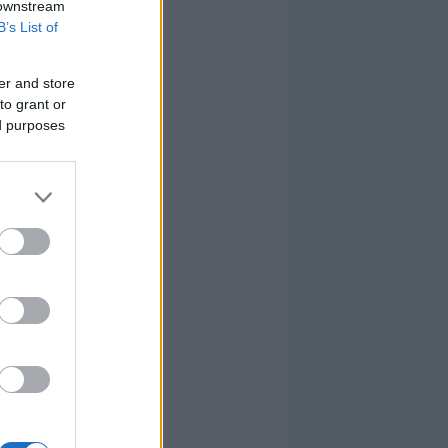
 downstream
B’s List of
er and store
to grant or
ed purposes