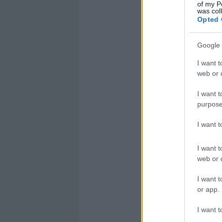
of my P
was col
Opted 
Google 
I want t
web or d
I want t
purpose
I want 
I want t
web or d
I want t
or app.
I want t