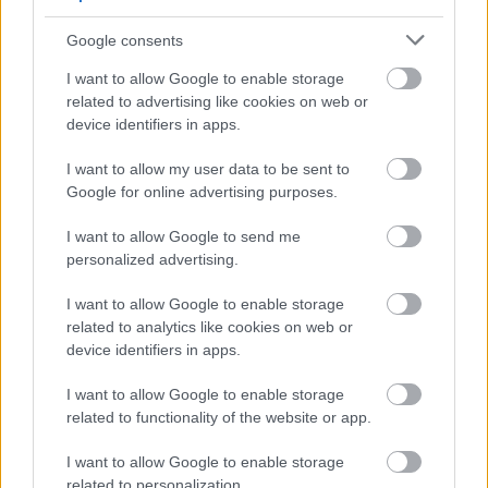
de penalti) en apenas 30 minutos de juego. 17 puntos y
Google consents
subida meteórica de valor desde entonces. ¡En un par de
días ha subido casi 2 millones!
I want to allow Google to enable storage
related to advertising like cookies on web or
Luka Modric
sigue con su gran estado de forma y volvió a
device identifiers in apps.
sumar más de 10 puntos por tercera jornada consecutiva,
gracias al gol anotado en el empate del Madrid en Elche. 14
I want to allow my user data to be sent to
puntos para el croata, ya lleva 103 en total y entra en el Top
Google for online advertising purposes.
10 del juego.
I want to allow Google to send me
personalized advertising.
Jaime Seoane
fue otra de las sorpresas de la jornada. El ex
del Real Madrid Castilla anotó gol saliendo desde el
I want to allow Google to enable storage
banquillo en el Celta 2 – Huesca 1, sumando un total de 12
related to analytics like cookies on web or
puntos. Además, estrelló un disparo en el palo. Gran
device identifiers in apps.
impacto en poco tiempo de juego.
I want to allow Google to enable storage
Cierra el mejor centro del campo de la jornada
Yannick
related to functionality of the website or app.
Carrasco
. El belga está en modo asistente y acumuló su
cuarto pase de gol en las últimas tres jornadas, obteniendo
I want to allow Google to enable storage
related to personalization.
11 puntos Comunio.