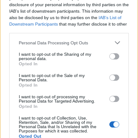
disclosure of your personal information by third parties on the
de gol a Dembele (+1 punto) y generó hasta cuatro
IAB’s list of downstream participants. This information may
ocasiones de gol, llegando a un 7.8 en SofaScore (8
also be disclosed by us to third parties on the
IAB’s List of
puntos).
Downstream Participants
that may further disclose it to other
third parties.
El 11 ideal Comunio de 2020
Please note that this website/app uses one or more Google
Personal Data Processing Opt Outs
Despedimos el año con el 11 ideal
services and may gather and store information including but
Comunio de 2020. Una alineación
not limited to your visit or usage behaviour. You may click to
I want to opt-out of the Sharing of my
personal data.
1-3-4-3 con los jugadores que más
grant or deny consent to Google and its third-party tags to
Opted In
puntos han sumado en las
use your data for below specified purposes in below Google
jornadas de Liga disputadas este
consent section.
I want to opt-out of the Sale of my
año (jornada 19 de 2019/20 a
Personal Data.
Opted In
jornada 16 de 2020/21).
I want to opt-out of processing my
Personal Data for Targeted Advertising.
Centrocampistas: Canales está de vuelta
Opted In
I want to opt-out of Collection, Use,
El mejor medio de la jornada fue
Sergio Canales
. El
Retention, Sale, and/or Sharing of my
Personal Data that Is Unrelated with the
cántabro reapareció en el Ciutat de Valencia tras mes y
Purposes for which it was collected.
medio de baja y lo hizo a lo grande, anotando 2 goles (uno
Opted Out