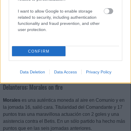
I want to allow Google to enable storage
Jugadores rentables tras la jornada 16
related to security, including authentication
functionality and fraud prevention, and other
Muchos futbolistas han destacado
user protection.
en la última jornada del año. Te
traemos cuatro jugadores que han
obtenido muchos puntos en la
jornada 16 y que pueden ser
CONFIRM
rentables en las próximas
semanas por una posible subida
de valor de mercado.
Data Deletion
Data Access
Privacy Policy
Delanteros: Morales on fire
Morales
es una auténtica moneda al aire en Comunio y en
la jornada 16, salió cara. Titularidad del Comandante y 17
puntos tras una maravillosa actuación con 2 goles y una
asistencia contra el Betis. En un sólo partido ha hecho más
puntos que en las seis jornadas anteriores.