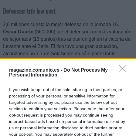
Defensas: trío low cost
2,6 millones cuesta la mejor defensa de la jornada 16.
Óscar Duarte
(360.000) fue el defensor con más valoración
de la jornada (13 puntos) tras anotar un gol en la victoria del
Levante ante el Betis. El tico tuvo una gran actuación,
alcanzando un 7.7 en SofaScore no sólo por el tanto
anotado, también por sus 9 despejes, 3 entradas y 3
interceptaciones realizadas. ¡Y eso que cometió un penalti y
magazine.comunio.es -
Do Not Process My
Personal Information
su equipo encajó 3 goles!
Aissa Mandi
también marcó gol en ese partido y sumó 11
If you wish to opt-out of the sale, sharing to third parties, or
puntos. Fue el segundo tanto de la temporada del zaguero
processing of your personal or sensitive information for
argelino, quien ha vuelto a la titularidad y lleva 17 puntos en
targeted advertising by us, please use the below opt-out
section to confirm your selection. Please note that after your
sus dos últimos encuentros.
opt-out request is processed you may continue seeing
Junior Firpo
fue titular por primera vez en la temporada y
interest-based ads based on personal information utilized by
us or personal information disclosed to third parties prior to
respondió con creces siendo uno de los mejores jugadores
your opt-out. You may separately opt-out of the further
del Barcelona en el empate ante el Eibar. Dio la asistencia