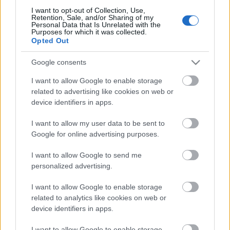
Espanyol 1 – Betis 0 (Braithwaite)
I want to opt-out of Collection, Use,
Atlético 3 – Valladolid 0 (Griezmann, Morata, Hermoso)
Retention, Sale, and/or Sharing of my
Personal Data that Is Unrelated with the
Sevilla 1 – Cádiz 0 (Rakitic pen.)
Purposes for which it was collected.
Villarreal 1 – Girona 0 (Parejo pen.)
Opted Out
Elche 1 – Osasuna 1 (Carmona; Chimy Ávila)
Barcelona 1 – Getafe 0 (Pedri)
Google consents
Athletic 0 – Real Madrid 2 (Benzema, Kroos)
Valencia 2 – Almería 2 (Kluivert, Gayà; Chumi, Portillo)
I want to allow Google to enable storage
related to advertising like cookies on web or
¡A pujar! Cuatro triunfadores de la jornada 18
device identifiers in apps.
Estos cuatro futbolistas fueron de los
I want to allow my user data to be sent to
más rentables de la jornada 18 tras
Google for online advertising purposes.
sumar 8 o más puntos con un valor
de mercado inferior a los 2 millones
I want to allow Google to send me
de euros. Pueden revalorizarse
personalized advertising.
próximamente.
I want to allow Google to enable storage
related to analytics like cookies on web or
Partidazo de Griezmann
device identifiers in apps.
La jornada 18 de LaLiga no fue muy prolífica en goles, con tan sólo 18
I want to allow Google to enable storage