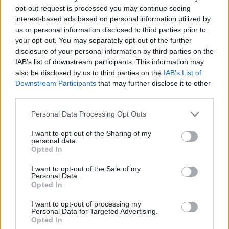
opt-out request is processed you may continue seeing
interest-based ads based on personal information utilized by
us or personal information disclosed to third parties prior to
your opt-out. You may separately opt-out of the further
disclosure of your personal information by third parties on the
IAB’s list of downstream participants. This information may
also be disclosed by us to third parties on the
IAB’s List of
Downstream Participants
that may further disclose it to other
third parties.
Please note that this website/app uses one or more Google
Personal Data Processing Opt Outs
Image 1 De 11
services and may gather and store information including but
not limited to your visit or usage behaviour. You may click to
I want to opt-out of the Sharing of my
personal data.
Portero: Paulo Gazzaniga (Girona) - 14 puntos | Foto: Imago /
grant or deny consent to Google and its third-party tags to
Opted In
Shutterstock
use your data for below specified purposes in below Google
consent section.
I want to opt-out of the Sale of my
Personal Data.
Opted In
Los resultados de la jornada
I want to opt-out of processing my
Personal Data for Targeted Advertising.
Mallorca 1 – Celta 0 (Dani Rodríguez)
Opted In
Rayo 0 – Real Sociedad 2 (Sorloth, Barrenetxea)