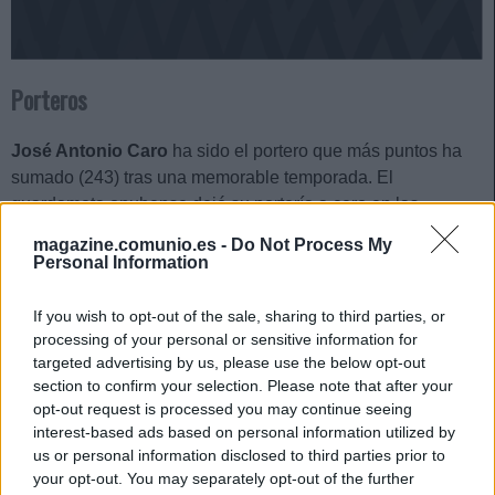
Porteros
José Antonio Caro
ha sido el portero que más puntos ha
sumado (243) tras una memorable temporada. El
guardameta onubense dejó su portería a cero en las
primeras 10 jornadas y acabó con 19 ‘clean sheets’ en 41
magazine.comunio.es -
Do Not Process My
partidos, además de parar dos penaltis.
Personal Information
Otros porteros destacados en la temporada de Segunda han
If you wish to opt-out of the sale, sharing to third parties, or
sido Andrés Fernández del Huesca con 225 puntos, Sivera
processing of your personal or sensitive information for
del Alavés con 203 y Dani Cárdenas del Levante con 202.
targeted advertising by us, please use the below opt-out
section to confirm your selection. Please note that after your
Defensas
opt-out request is processed you may continue seeing
interest-based ads based on personal information utilized by
El Andorra se mantuvo sin problemas en Segunda en su
us or personal information disclosed to third parties prior to
primer año en la categoría y uno de sus jugadores más
your opt-out. You may separately opt-out of the further