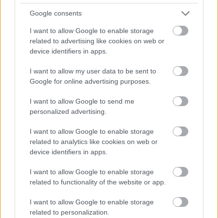
Google consents
I want to allow Google to enable storage
Centrocampistas
related to advertising like cookies on web or
device identifiers in apps.
El mejor jugador de la temporada 22/23 de Comunio de
I want to allow my user data to be sent to
Segunda fue
Manu Fuster
del Albacete. El futbolista del
Google for online advertising purposes.
equipo manchego anotó 8 goles y repartió 6 asistencias
para un total de 264 puntos, superando en uno a Pablo de
I want to allow Google to send me
Blasis del Cartagena. El argentino terminó la campaña con
personalized advertising.
8 asistencias y liderando el campeonato en ocasiones
I want to allow Google to enable storage
generadas y pases clave.
related to analytics like cookies on web or
Roberto López del Mirandés también brilló con luz propia
device identifiers in apps.
este año con 7 goles, 4 asistencias y 229 puntos, al igual
I want to allow Google to enable storage
que Joni Montiel del Levante con 7 goles, 3 asistencias y
related to functionality of the website or app.
228 puntos. Pepelu (217 puntos) y Jonathan Viera (215) se
quedaron cerca de entrar en el 11 ideal.
I want to allow Google to enable storage
related to personalization.