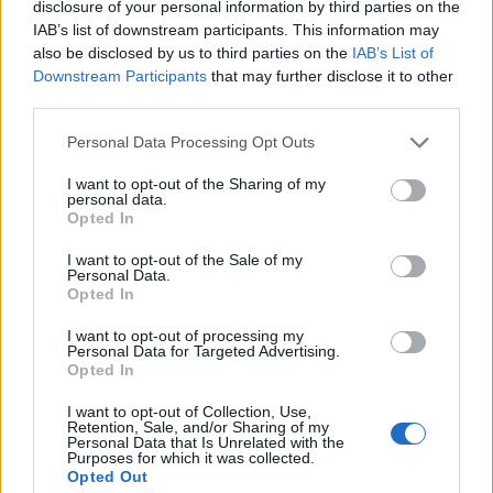
disclosure of your personal information by third parties on the
importantes fue
Mika Mármol
, el defensa con más puntos
IAB’s list of downstream participants. This information may
Comunio de la temporada con 199. El futbolista del conjunto
also be disclosed by us to third parties on the
IAB’s List of
andorrano lideró el campeonato en interceptaciones, con
Downstream Participants
that may further disclose it to other
2,1 por partido.
third parties.
Rubén Duarte del Alavés fue el segundo defensa con más
Please note that this website/app uses one or more Google
Personal Data Processing Opt Outs
puntos (192) gracias a sus buenas estadísticas en
services and may gather and store information including but
asistencias (5) y entradas, mientras que Nacho Martínez del
not limited to your visit or usage behaviour. You may click to
I want to opt-out of the Sharing of my
personal data.
grant or deny consent to Google and its third-party tags to
Tenerife completa el tridente defensivo con sus 190 puntos.
Opted In
use your data for below specified purposes in below Google
El veterano lateral izquierdo marcó 2 goles y repartió 5
consent section.
I want to opt-out of the Sale of my
asistencias. Jair del Zaragoza se quedó a las puertas de
Personal Data.
entrar en el 11 ideal con 188 puntos.
Opted In
I want to opt-out of processing my
Parte médico: los lesionados de la jornada 37
Personal Data for Targeted Advertising.
Opted In
La jornada 37 de LaLiga dejó
varios futbolistas lesionados como
I want to opt-out of Collection, Use,
Balde o Aidoo. Repasamos su
Retention, Sale, and/or Sharing of my
Personal Data that Is Unrelated with the
estado y posible tiempo de baja.
Purposes for which it was collected.
Opted Out