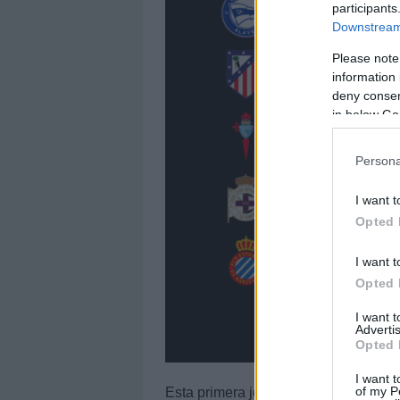
participants
Downstream 
Please note
information 
deny consent
in below Go
Persona
I want t
Opted 
I want t
Opted 
I want 
Advertis
Opted 
I want t
of my P
Esta primera jornada puede verse di