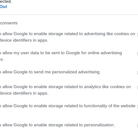
lected.
 con un número significativo de jugadores en la
Out
 partidos el 25, 26 o 27 del mismo mes, con
 19 o 20.
consents
España y Francia llegaran a semifinales del Mundial,
o allow Google to enable storage related to advertising like cookies on
y Real Madrid, probablemente cuenten en el juego
evice identifiers in apps.
e semana entre el 25 y 27 de agosto.
o allow my user data to be sent to Google for online advertising
evo fútbol en Navidad y Nochevieja. LaLiga se
s.
videño del 23 de diciembre al 2 de enero de 2027,
to allow Google to send me personalized advertising.
 parón no será el único de la temporada, habrá
o allow Google to enable storage related to analytics like cookies on
gramadas y, en la primera de ellas, LaLiga parará
evice identifiers in apps.
o allow Google to enable storage related to functionality of the website
re.
mbre.
o allow Google to enable storage related to personalization.