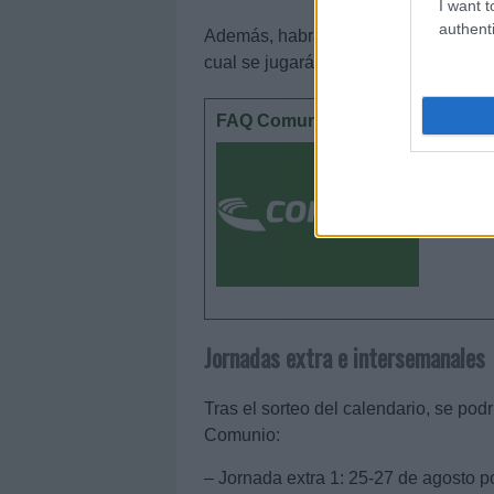
I want t
authenti
Además, habrá un fin de semana sin pa
cual se jugará el sábado 24 de abril 
FAQ Comunio: 10 dudas muy frec
Comunio 
están 10
recopila
Jornadas extra e intersemanales
Tras el sorteo del calendario, se pod
Comunio:
– Jornada extra 1: 25-27 de agosto po