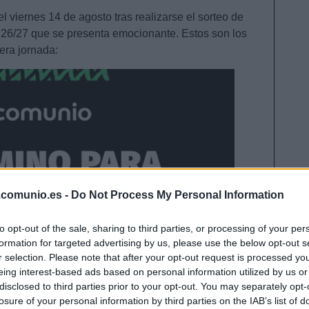
el viernes 14 de agosto tras realizarse el sorteo de
 26/27 que se presenta emocionante. Estos son los
era jornada:
.comunio.es -
Do Not Process My Personal Information
to opt-out of the sale, sharing to third parties, or processing of your per
formation for targeted advertising by us, please use the below opt-out s
r selection. Please note that after your opt-out request is processed y
eing interest-based ads based on personal information utilized by us or
disclosed to third parties prior to your opt-out. You may separately opt-
losure of your personal information by third parties on the IAB’s list of