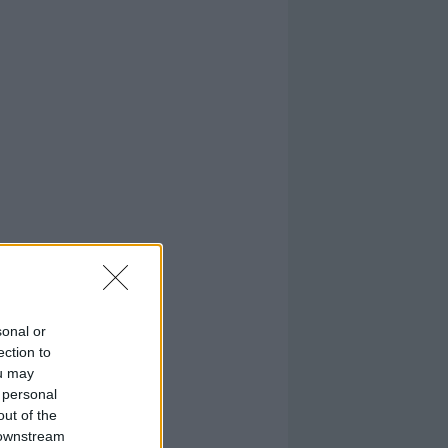
sonal or
ection to
ou may
 personal
out of the
 downstream