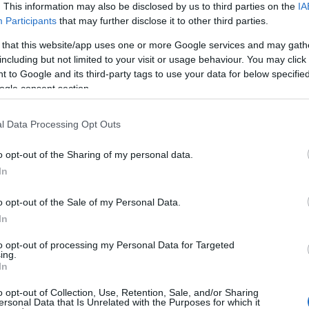
. This information may also be disclosed by us to third parties on the
IA
Participants
that may further disclose it to other third parties.
 that this website/app uses one or more Google services and may gath
including but not limited to your visit or usage behaviour. You may click 
 to Google and its third-party tags to use your data for below specifi
ogle consent section.
l Data Processing Opt Outs
o opt-out of the Sharing of my personal data.
In
o opt-out of the Sale of my Personal Data.
In
to opt-out of processing my Personal Data for Targeted
ing.
In
o opt-out of Collection, Use, Retention, Sale, and/or Sharing
ersonal Data that Is Unrelated with the Purposes for which it
vidida dependiendo del Mundial. Y es que la RFEF y