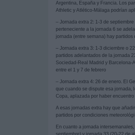
Argentina, España y Francia. Los pa
Athletic y Atlético-Málaga podrían ap
– Jornada extra 2: 1-3 de septiembre
perteneciente a la jornada 6 se adel
jornada (entre semana) hay partidos
– Jornada extra 3: 1-3 diciembre o 22
partidos adelantados de la jornada 2
Sociedad-Real Madrid y Barcelona-At
entre el 1 y 7 de febrero
– Jornada extra 4: 26 de enero. El Ge
que cuando se dispute esa jornada, l
Copa, aplazada por haber encuentr
A esas jornadas extra hay que añadi
partidos por condiciones meteorológi
En cuanto a jornada intersemanales, 
septiembre) y jornada 33 (20-22 de ab