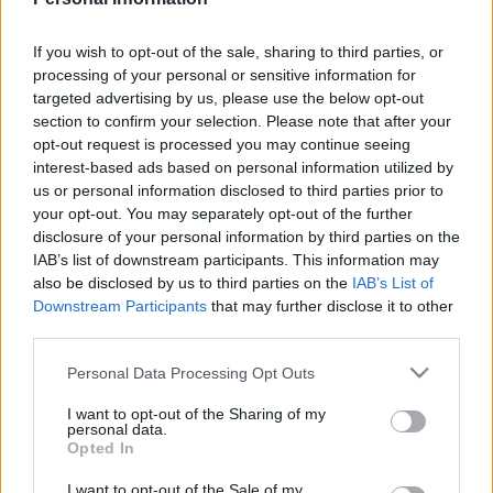
otra dolorosa derrota que agrava su crisis de resultados. Y
es que los amarillos son colistas con 3 puntos en nueve
If you wish to opt-out of the sale, sharing to third parties, or
jornadas y no ganan un partido en el campeonato liguero
processing of your personal or sensitive information for
desde febrero del año pasado. Esta mala racha ha
targeted advertising by us, please use the below opt-out
provocado que la directiva canaria destituya a Luis Carrión
section to confirm your selection. Please note that after your
para buscar un revulsivo (el próximo entrenador será, según
opt-out request is processed you may continue seeing
COPE, Diego Martínez).
interest-based ads based on personal information utilized by
us or personal information disclosed to third parties prior to
A pesar de la pésima temporada amarilla, hay algunos
your opt-out. You may separately opt-out of the further
jugadores que han cuajado buenas actuaciones como es el
disclosure of your personal information by third parties on the
caso de Alberto Moleiro, Sandro (3 goles) o, últimamente, el
IAB’s list of downstream participants. This information may
centrocampista Dario Essugo. El futbolista portugués llegó
also be disclosed by us to third parties on the
IAB’s List of
Downstream Participants
that may further disclose it to other
en el último día del mercado de invierno al conjunto canario
third parties.
y tras un periodo de adaptación, debutó en la jornada 6 y
cómo titular en la derrota por 2-1 ante Osasuna.
Please note that this website/app uses one or more Google
Personal Data Processing Opt Outs
services and may gather and store information including but
Su buen rendimiento ante los de Vicente Moreno como
not limited to your visit or usage behaviour. You may click to
I want to opt-out of the Sharing of my
pivote defensivo (sumó 8 puntos Comunio) le valió para
personal data.
grant or deny consent to Google and its third-party tags to
Opted In
repetir de inicio en las tres siguientes jornadas, acumulando
use your data for below specified purposes in below Google
un total de 26 puntos Comunio gracias a estas estadísticas
consent section.
I want to opt-out of the Sale of my