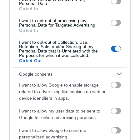
Personal Data.
por partido: 1,5 tiros, 0,5 pases clave, 1,3 interceptaciones, 2
Opted In
entradas, 1,3 despejes, 1,8 regates y 6,3 duelos ganados
con un porcentaje de éxito del 71%.
I want to opt-out of processing my
Personal Data for Targeted Advertising.
Opted In
Essugo es actualmente el tercer mejor jugador de Las
Palmas en puntos por partido sólo por detrás de Moleiro y
I want to opt-out of Collection, Use,
Sandro, pero su precio en el juego es inferior al de sus
Retention, Sale, and/or Sharing of my
Personal Data that Is Unrelated with the
compañeros, 1,1 millones. Un futbolista que por relación
Purposes for which it was collected.
Opted Out
calidad-precio deberías fichar si aparece en el mercado de
tu comunidad.
Google consents
I want to allow Google to enable storage
Parte médico: los lesionados de la jornada 9
related to advertising like cookies on web or
La jornada 9 de LaLiga nos dejó
device identifiers in apps.
varios lesionados como Carvajal,
Vinícius o Natan. Analizamos su
I want to allow my user data to be sent to
estado y posible tiempo de baja.
Google for online advertising purposes.
I want to allow Google to send me
personalized advertising.