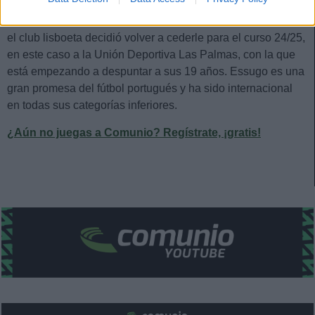
Tras disputar un par de partidos en agosto con el Sporting,
el club lisboeta decidió volver a cederle para el curso 24/25,
en este caso a la Unión Deportiva Las Palmas, con la que
está empezando a despuntar a sus 19 años. Essugo es una
gran promesa del fútbol portugués y ha sido internacional
en todas sus categorías inferiores.
¿Aún no juegas a Comunio? Regístrate, ¡gratis!