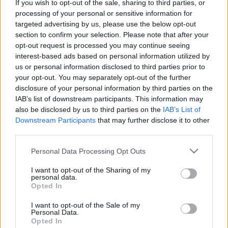
victorias y dos empates se ha distanciado 5 puntos de la
If you wish to opt-out of the sale, sharing to third parties, or
zona de descenso. El conjunto azulón se está mostrando
processing of your personal or sensitive information for
targeted advertising by us, please use the below opt-out
muy fiable en defensa (2 goles encajados en los últimos
section to confirm your selection. Please note that after your
cinco partidos) y buena culpa de ello la tienen el portero
opt-out request is processed you may continue seeing
David Soria y un centro de la zaga compuesto por Omar
interest-based ads based on personal information utilized by
Alderete y Domingos Duarte.
us or personal information disclosed to third parties prior to
your opt-out. You may separately opt-out of the further
El futbolista portugués no contó nada para José Bordalás en
disclosure of your personal information by third parties on the
las primeras jornadas del campeonato, pero a partir de la
IAB’s list of downstream participants. This information may
fecha 13 cambió su rol en el equipo y entró en el once
also be disclosed by us to third parties on the
IAB’s List of
titular. En sus últimos cinco partidos, el zaguero luso ha
Downstream Participants
that may further disclose it to other
conseguido 31 de los 44 puntos que lleva en su casillero y
third parties.
está en el Top 15 de mejores defensas del juego en ese
Please note that this website/app uses one or more Google
Personal Data Processing Opt Outs
periodo con una media de 6,2.
services and may gather and store information including but
not limited to your visit or usage behaviour. You may click to
I want to opt-out of the Sharing of my
Si tenemos en cuenta los partidos disputados en la segunda
personal data.
grant or deny consent to Google and its third-party tags to
Opted In
vuelta, Domingos Duarte no ha bajado en ninguno de ellos
use your data for below specified purposes in below Google
de los 6 puntos. El secreto para sus altas valoraciones no
consent section.
I want to opt-out of the Sale of my
está sólo el férreo sistema defensivo del ‘Geta’, sino
Personal Data.
Opted In
también en su habilidad para acumular despejes. Promedia