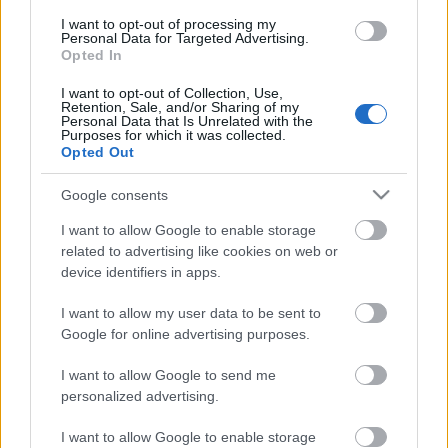
7,2 en los nueve partidos que ha disputado.
I want to opt-out of processing my
Personal Data for Targeted Advertising.
Pese a su buena racha de puntos, el precio del jugador
Opted In
azulón no es elevado en Comunio. Actualmente tiene un
I want to opt-out of Collection, Use,
valor de mercado de 1.510.000 € tras subir 1 millón en los
Retention, Sale, and/or Sharing of my
Personal Data that Is Unrelated with the
últimos 30 días.
Purposes for which it was collected.
Opted Out
Parte médico: los lesionados de la jornada 23
Google consents
La jornada 23 de LaLiga nos ha
dejado varios jugadores
I want to allow Google to enable storage
lesionados como Sergio Camello,
related to advertising like cookies on web or
Barisic o Lucas Vázquez.
device identifiers in apps.
Repasamos su estado a
continuación.
I want to allow my user data to be sent to
Google for online advertising purposes.
I want to allow Google to send me
Sexta temporada en LaLiga
personalized advertising.
I want to allow Google to enable storage
Domingos Duarte (29 años) está afrontando su tercera