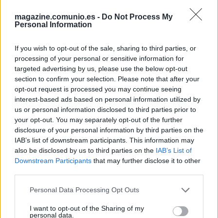
Castro
magazine.comunio.es -
Do Not Process My
Personal Information
El Levante sigue vivo en la lucha por la salvación tras
derrotar al Real Oviedo por 4-2 el pasado sábado. Los
If you wish to opt-out of the sale, sharing to third parties, or
granotas están ahora a 3 puntos de la permanencia gracias
processing of your personal or sensitive information for
a un triunfo en el que volvió a destacar Carlos Espí, pero
targeted advertising by us, please use the below opt-out
también otros futbolistas como Iker Losada.
section to confirm your selection. Please note that after your
opt-out request is processed you may continue seeing
El jugador cedido por el Real Betis repitió titularidad por
interest-based ads based on personal information utilized by
segunda jornada consecutiva ante los carbayones y, en los
us or personal information disclosed to third parties prior to
your opt-out. You may separately opt-out of the further
61 minutos que estuvo sobre el césped del Ciutat de
disclosure of your personal information by third parties on the
Valencia (fue sustituido tras una conmoción), marcó un gol y
IAB’s list of downstream participants. This information may
obtuvo un 7,5 en Sofascore y 12 puntos Comunio.
also be disclosed by us to third parties on the
IAB’s List of
Downstream Participants
that may further disclose it to other
Luis Castro está confiando bastante en el futbolista gallego,
third parties.
dándole un rol importante como interior o mediapunta.
Desde su llegada al banquillo, Losada ha disputado 11
Please note that this website/app uses one or more Google
Personal Data Processing Opt Outs
partidos (7 como titular), en los que ha marcado 3 goles y
services and may gather and store information including but
not limited to your visit or usage behaviour. You may click to
I want to opt-out of the Sharing of my
repartido una asistencia, sumando 65 puntos que le sitúan
personal data.