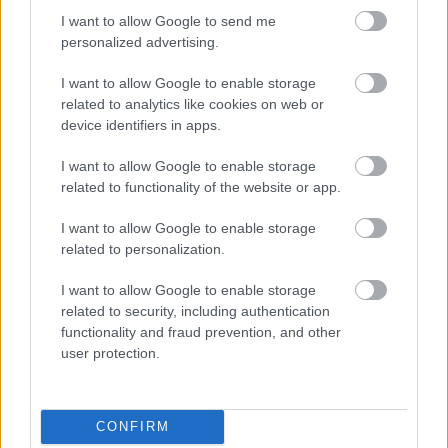
Rodrigo Mendoza y Raíllo.
I want to allow Google to send me
Repasamos su estado y posible
personalized advertising.
tiempo de baja en este artículo.
I want to allow Google to enable storage
related to analytics like cookies on web or
device identifiers in apps.
Buscando su sitio en Primera
I want to allow Google to enable storage
related to functionality of the website or app.
Iker Losada fichó el pasado verano por el Levante, cedido
por el Real Betis Balompié, ya que no entraba en los planes
I want to allow Google to enable storage
de Pellegrini. Es la segunda cesión consecutiva del
related to personalization.
mediapunta, que ya salió a préstamo al Celta en enero de
2025 desde el club verdiblanco, al que llegó en julio de
I want to allow Google to enable storage
2024 tras el pago de 1,8 millones de euros por su traspaso
related to security, including authentication
functionality and fraud prevention, and other
desde el Racing de Ferrol.
user protection.
Losada llegó al conjunto gallego como agente libre en
verano de 2023 tras finalizar contrato con el Celta y brilló en
Segunda División, anotando 9 goles y repartiendo 7
CONFIRM
asistencias en 42 partidos ligueros. Esos números llamaron