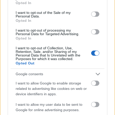
grant or deny consent to Google and its third-party tags to
entre los 20 mejores centrocampistas del juego en ese
Opted In
use your data for below specified purposes in below Google
periodo.
consent section.
I want to opt-out of the Sale of my
Personal Data.
La situación del mediapunta ha cambiado radicalmente
Opted In
desde enero, ya que bajo la batuta de Calero y el dúo
interino Iborra-Del Moral solo participó en seis partidos
I want to opt-out of processing my
Personal Data for Targeted Advertising.
ligueros entre agosto y diciembre de 2025.
Opted In
El valor de mercado de Iker Losada es de 1.560.000 euros,
I want to opt-out of Collection, Use,
Retention, Sale, and/or Sharing of my
una cantidad bastante asequible para intentar incorporarle a
Personal Data that Is Unrelated with the
tu equipo. Hace unas semanas llegó a alcanzar los 3,5
Purposes for which it was collected.
Opted Out
millones, pero la alternancia entre titularidades y suplencias
provocó que la demanda bajara. Quizá vuelva a repuntar
Google consents
tras sumar 20 puntos Comunio en sus dos últimas
I want to allow Google to enable storage
apariciones.
related to advertising like cookies on web or
device identifiers in apps.
Parte médico: los lesionados de la jornada 27
I want to allow my user data to be sent to
La jornada 27 de LaLiga 25/26 nos
Google for online advertising purposes.
dejó varios lesionados, cómo