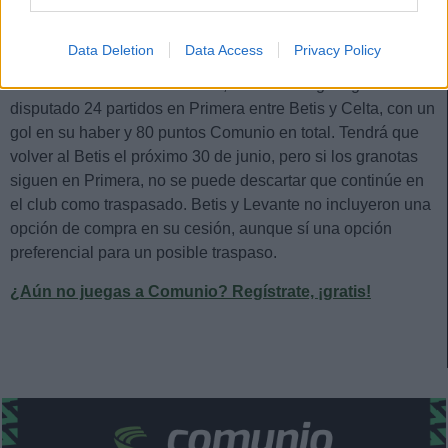
la atención del Betis, aunque nunca disfrutó de la confianza
de Pellegrini.
Data Deletion
Data Access
Privacy Policy
Antes de su cesión al Levante, el futbolista gallego había
disputado 24 partidos en Primera entre Betis y Celta, con un
gol en su haber y 80 puntos Comunio en total. Tendrá que
volver al Betis el próximo 30 de junio, pero si los granotas
siguen en Primera, no se puede descartar que continúe en
el club como traspasado. Betis y Levante no incluyeron una
opción de compra en su cesión, aunque sí una opción
preferencial para un posible traspaso.
¿Aún no juegas a Comunio? Regístrate, ¡gratis!