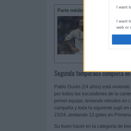
I want 
Parte médico: los lesionados de 
La jorna
I want t
cómo Car
web or d
posible t
I want t
or app.
I want t
Segunda temporada completa en
I want t
authenti
Pablo Durán (24 años) está viviend
por todos los escalafones de la cante
primer equipo, teniendo minutos en c
campaña y toda la siguiente jugó en el
23/24, anotando 13 goles en Primera
Su buen hacer en la categoría de bron