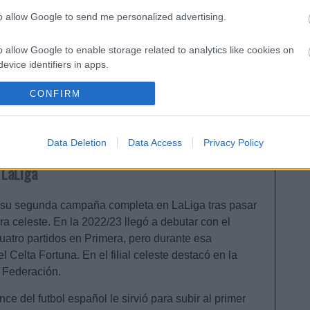
to allow Google to send me personalized advertising.
la jornada 10
da 10 de LaLiga 25/26 nos dejó varios lesionados,
o allow Google to enable storage related to analytics like cookies on
vajal o Alexis Sánchez. Repasamos su estado y
evice identifiers in apps.
iempo de baja en este artículo.
o allow Google to enable storage related to functionality of the website
CONFIRM
o allow Google to enable storage related to personalization.
Data Deletion
Data Access
Privacy Policy
 LaLiga
o allow Google to enable storage related to security, including
cation functionality and fraud prevention, and other user protection.
o su segunda campaña completa en LaLiga tras pasar
ra celeste. En la 2022/23 llegó a debutar con el
uatro partidos en Primera, pero durante esa
 Celta Fortuna. En el filial celeste destacó en la
 Federación.
ce del futbol español le sirvió para subir al primer