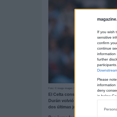
magazine
If you wish 
sensitive in
confirm you
continue se
information 
further disc
participants
Downstream 
Please note
information 
Foto: © imago images / Pressinphoto
deny consent
El Celta consiguió por fin su prim
in below Go
Durán volvió a marcar. El futbolist
dos últimas jornadas.
Persona