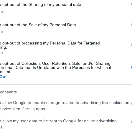
ando
o opt-out of the Sharing of my personal data.
In
e habían perseguido en este inicio de temporada en
Pamplona por 2-3. Ferran Jutglà fue la gran estrella
o opt-out of the Sale of my Personal Data.
imo gol, el decisivo, lo anotó Pablo Durán.
In
ante los rojillos, pero aprovechó al máximo su
to opt-out of processing my Personal Data for Targeted
ing.
illo y marcó por segunda jornada consecutiva,
In
dos últimas jornadas, Durán ha conseguido 24
 con más puntos en este breve periodo.
o opt-out of Collection, Use, Retention, Sale, and/or Sharing
ersonal Data that Is Unrelated with the Purposes for which it
lected.
no estaba siendo nada positivo antes de encadenar
Out
das 1 y 8 disputó siete partidos, cuatro de ellos cómo
ió, logrando tan sólo 13 puntos Comunio.
consents
torgará muchos minutos en los próximos
o allow Google to enable storage related to advertising like cookies on
n hay que tener en cuenta que Claudio Giraldez
evice identifiers in apps.
gún partido saldrá desde el banquillo. Pese a ello,
n que tiene un valor de mercado de 1.050.000 €. En
o allow my user data to be sent to Google for online advertising
en 400.000 euros.
s.