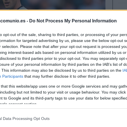
.comunio.es -
Do Not Process My Personal Information
to opt-out of the sale, sharing to third parties, or processing of your per
formation for targeted advertising by us, please use the below opt-out s
r selection. Please note that after your opt-out request is processed y
eing interest-based ads based on personal information utilized by us or
disclosed to third parties prior to your opt-out. You may separately opt-
losure of your personal information by third parties on the IAB’s list of
. This information may also be disclosed by us to third parties on the
IA
Participants
that may further disclose it to other third parties.
 that this website/app uses one or more Google services and may gath
including but not limited to your visit or usage behaviour. You may click 
 to Google and its third-party tags to use your data for below specifi
era victoria de la temporada en LaLiga y Pablo
ogle consent section.
a celeste es el delantero con más puntos en las
l Data Processing Opt Outs