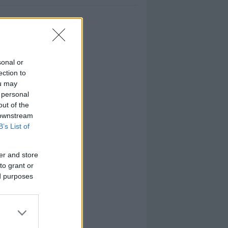
sonal or
ection to
ou may
 personal
out of the
 downstream
B’s List of
er and store
to grant or
ed purposes