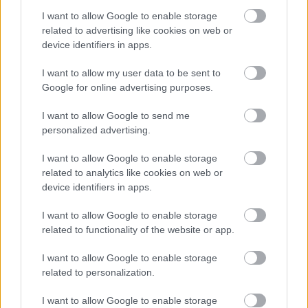
jugador útil en Comunio y más si tenemos en cuenta su
I want to allow Google to enable storage
related to advertising like cookies on web or
precio actual. Su valor de mercado es de 520.000 euros,
device identifiers in apps.
una cifra baja que podría incrementarse a corto plazo si
mantiene este nivel.
I want to allow my user data to be sent to
Google for online advertising purposes.
Parte médico: los lesionados de la jornada 25
I want to allow Google to send me
La jornada 25 de LaLiga 25/26 nos
personalized advertising.
dejó varios lesionados, cómo
Odriozola o Pape Gueye.
I want to allow Google to enable storage
Repasamos su estado y posible
related to analytics like cookies on web or
tiempo de baja en este artículo.
device identifiers in apps.
I want to allow Google to enable storage
related to functionality of the website or app.
Primer año en LaLiga
I want to allow Google to enable storage
related to personalization.
A sus 20 años, Enríquez está afrontando su primera
experiencia en LaLiga tras formarse íntegramente en las
I want to allow Google to enable storage