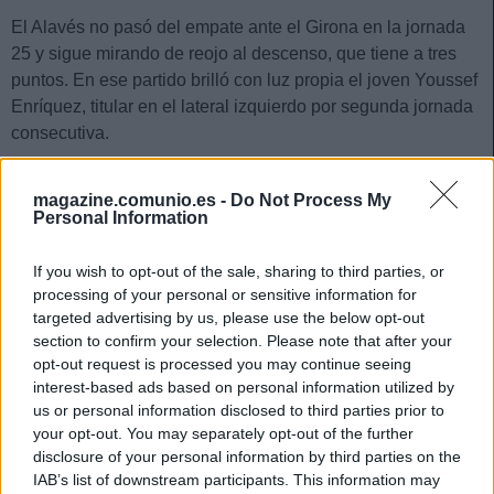
El Alavés no pasó del empate ante el Girona en la jornada
25 y sigue mirando de reojo al descenso, que tiene a tres
puntos. En ese partido brilló con luz propia el joven Youssef
Enríquez, titular en el lateral izquierdo por segunda jornada
consecutiva.
El ex del Real Madrid Castilla intervino directamente en el
magazine.comunio.es -
Do Not Process My
primer gol con una asistencia a Lucas Boyé y se mostró
Personal Information
muy activo durante todo el encuentro, tanto en defensa
como en ataque. ‘Yusi’ ganó 5 de 6 duelos y generó tres
If you wish to opt-out of the sale, sharing to third parties, or
pases clave, obteniendo un 7,7 en Sofascore y logrando 10
processing of your personal or sensitive information for
puntos Comunio en la jornada.
targeted advertising by us, please use the below opt-out
section to confirm your selection. Please note that after your
Cambio de rol
opt-out request is processed you may continue seeing
interest-based ads based on personal information utilized by
Youssef llegó al Alavés el pasado verano traspasado desde
us or personal information disclosed to third parties prior to
el Real Madrid tras destacar en Primera Federación con el
your opt-out. You may separately opt-out of the further
disclosure of your personal information by third parties on the
filial blanco. En sus primeros meses en Vitoria apenas contó
IAB’s list of downstream participants. This information may
para Coudet, jugando solo unos minutos en dos encuentros