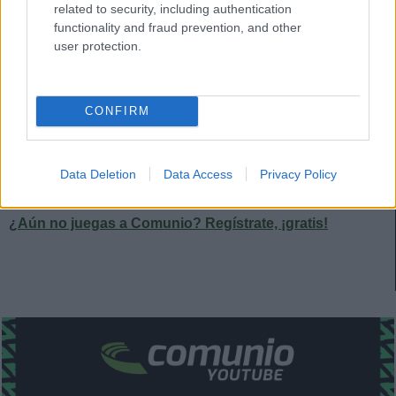
categorías inferiores del Real Madrid. En la temporada
related to security, including authentication
23/24 debutó con el filial en Primera Federación y el curso
functionality and fraud prevention, and other
user protection.
pasado se consolidó como titular, disputando 35 partidos.
Su progresión llevó al Alavés a pagar entre 2 y 3 millones
de euros en el verano de 2025 por el 50% de sus derechos,
CONFIRM
firmándole hasta junio de 2029. El internacional sub-20 con
Marruecos ha disputado hasta la fecha 19 partidos en
LaLiga, 10 como titular, con una media de 6,73 en
Data Deletion
Data Access
Privacy Policy
Sofascore y 4,06 puntos en Comunio.
¿Aún no juegas a Comunio? Regístrate, ¡gratis!