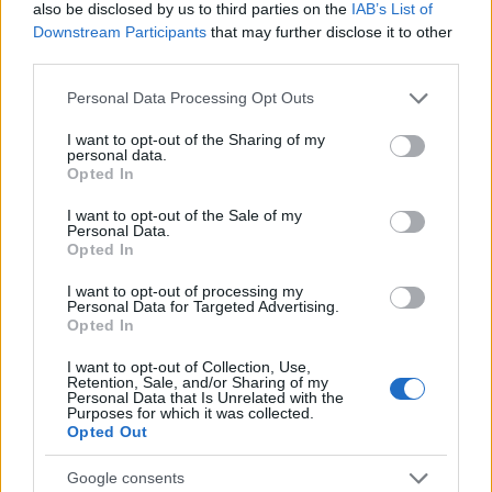
also be disclosed by us to third parties on the
IAB’s List of
hasta que tuvo su primera titularidad en la jornada 6 ante el
Downstream Participants
that may further disclose it to other
Getafe.
third parties.
Tras ese partido, el defensor hispano-marroquí encadenó
Please note that this website/app uses one or more Google
Personal Data Processing Opt Outs
seis titularidades en siete jornadas, hasta que volvió a
services and may gather and store information including but
desaparecer de los onces a partir de la jornada 14, cuando
not limited to your visit or usage behaviour. You may click to
I want to opt-out of the Sharing of my
personal data.
grant or deny consent to Google and its third-party tags to
Coudet optó por Parada y Jonny en el lateral izquierdo.
Opted In
use your data for below specified purposes in below Google
Enríquez sólo fue titular en uno de los siguientes nueve
consent section.
I want to opt-out of the Sale of my
partidos, participando en otros seis desde el banquillo y
Personal Data.
quedándose sin jugar en dos.
Opted In
La sanción por acumulación de amarillas de Jonny Otto en
I want to opt-out of processing my
Personal Data for Targeted Advertising.
la jornada 24 le abrió de nuevo la puerta de la titularidad
Opted In
ante el Sevilla, donde firmó una buena actuación (4 puntos
Comunio) que convenció a Coudet. El técnico repitió
I want to opt-out of Collection, Use,
Retention, Sale, and/or Sharing of my
apuesta frente al Girona y el joven lateral no desaprovechó
Personal Data that Is Unrelated with the
Purposes for which it was collected.
la oportunidad.
Opted Out
Dado su buen rendimiento, es bastante probable que ‘Yusi’
Google consents
siga siendo titular en las próximas jornadas y, por tanto, un