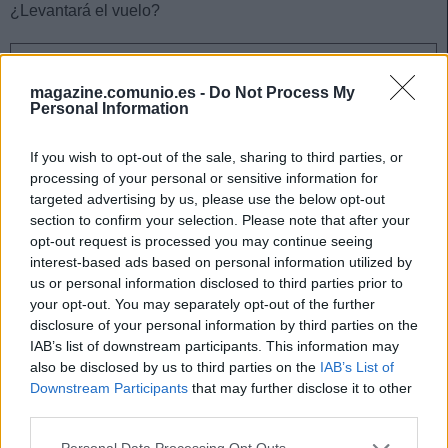
¿Levantará el vuelo?
¡A pujar! Cinco jugadores rentables tras la jornada 27
magazine.comunio.es -
Do Not Process My
Tres goleadores y dos asistentes
Personal Information
en la jornada 27 conforman
nuestro elenco de jugadores
rentables para las próximas
If you wish to opt-out of the sale, sharing to third parties, or
semanas de Comunio.
processing of your personal or sensitive information for
targeted advertising by us, please use the below opt-out
section to confirm your selection. Please note that after your
opt-out request is processed you may continue seeing
interest-based ads based on personal information utilized by
4. Pape Diop (Centrocampista, 1.130.000, 36 puntos)
us or personal information disclosed to third parties prior to
your opt-out. You may separately opt-out of the further
El senegalés ha sido titular en 8 de los últimos 10
disclosure of your personal information by third parties on the
encuentros, consiguiendo un total de 36 puntos. Los 10
IAB’s list of downstream participants. This information may
also be disclosed by us to third parties on the
IAB’s List of
puntos en la jornada 25 (marcó gol) y dos 6 en las fechas 23
Downstream Participants
that may further disclose it to other
y 27, han sido sus mejores valoraciones en ese tramo de
third parties.
competición y le sirven para ser el cuarto jugador con más
puntos del equipo desde la jornada 18.
Please note that this website/app uses one or more Google